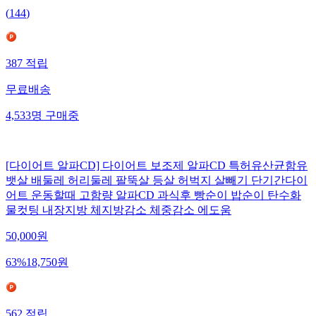
(
144
)
387
적립
무료배송
4,533
명
구매중
[다이어트 알파CD] 다이어트 보조제 알파CD 특허유산균함유
뱃살 배둘레 허리둘레 팔뚝살 등살 허벅지 살빼기 단기간다이
어트 운동할때 고함량 알파CD 과식후 빵순이 밥순이 탄수화
물컷팅 내장지방 체지방감소 체중감소 에도움
50,000
원
63
%
18,750
원