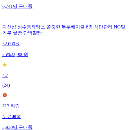
6,741
명
구매중
다신샵 성수동제빵소 쫄깃한 두부베이글 6종 식단관리 NO밀
가루 쌀빵 단백질빵
32,000
원
25
%
23,900
원
4.7
(
24
)
717
적립
무료배송
3,930
명
구매중