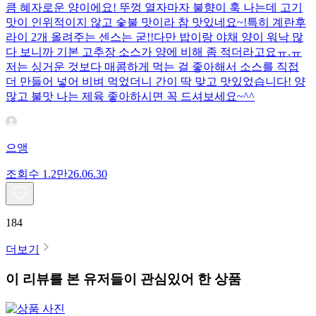
큼 혜자로운 양이에요! 뚜껑 열자마자 불향이 훅 나는데 고기
맛이 인위적이지 않고 숯불 맛이라 참 맛있네요~!특히 계란후
라이 2개 올려주는 센스는 굳!! ​다만 밥이랑 야채 양이 워낙 많
다 보니까 기본 고추장 소스가 양에 비해 좀 적더라고요ㅠ.ㅠ
저는 싱거운 것보다 매콤하게 먹는 걸 좋아해서 소스를 직접
더 만들어 넣어 비벼 먹었더니 간이 딱 맞고 맛있었습니다! 양
많고 불맛 나는 제육 좋아하시면 꼭 드셔보세요~^^
으앵
조회수
1.2만
26.06.30
184
더보기
이 리뷰를 본 유저들이 관심있어 한 상품