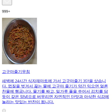
999+
고구마줄기무침
새벽에 24시간 식자재마트에 가서 고구마줄기 3단을 샀습니
다. 껍질을 벗겨서 끓는 물에 고구마 줄기가 약간 익으면 얼른
찬물에 헹굽니다. 물기를 짜고, 밀가루 풀을 쑤어서 김치를 담
듯이 갖은 양념으로 버무리면 자연적인 단맛과 아삭한 식감에
놀라는 맛있는 반찬이 됩니다.