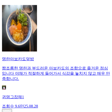
명란아보카도덮밥
짭조름한 명란과 부드러운 아보카도의 조합으로 즐거운 점심
입니다 야채가 적절하게 들어가서 식감을 놓치지 않고 매우 만
족합니다.
귀염그잡채1
조회수
9.6만
25.08.28