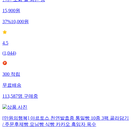
15,900
원
37
%
10,000
원
4.5
(
1,044
)
300
적립
무료배송
113,587
명
구매중
[만원의행복] 아르토스 천연발효종 통밀빵 10종 3팩 골라담기
/ 주문후제빵 모닝빵 식빵 카카오 흑임자 옥수