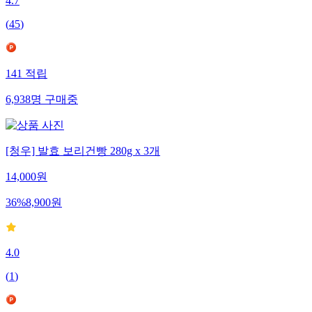
4.7
(
45
)
141
적립
6,938
명
구매중
[청우] 발효 보리건빵 280g x 3개
14,000
원
36
%
8,900
원
4.0
(
1
)