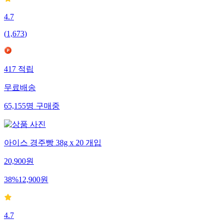
4.7
(
1,673
)
417
적립
무료배송
65,155
명
구매중
아이스 경주빵 38g x 20 개입
20,900
원
38
%
12,900
원
4.7