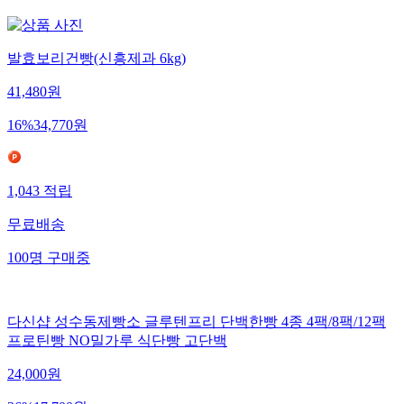
발효보리건빵(신흥제과 6kg)
41,480
원
16
%
34,770
원
1,043
적립
무료배송
100
명
구매중
다신샵 성수동제빵소 글루텐프리 단백한빵 4종 4팩/8팩/12팩
프로틴빵 NO밀가루 식단빵 고단백
24,000
원