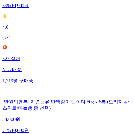
39
%
10,900
원
4.6
(
57
)
327
적립
무료배송
1,719
명
구매중
[만원의행복] 자연공유 단백질이 답이다 50g x 6봉 (오리지널/
스위트/마늘빵 중 선택)
34,000
원
71
%
10,000
원