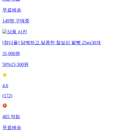
562
적립
무료배송
149
명
구매중
[참다올] 담백하고 달콤한 찰보리 팥빵 25gx30개
31,000
원
50
%
15,500
원
4.6
(
172
)
465
적립
무료배송