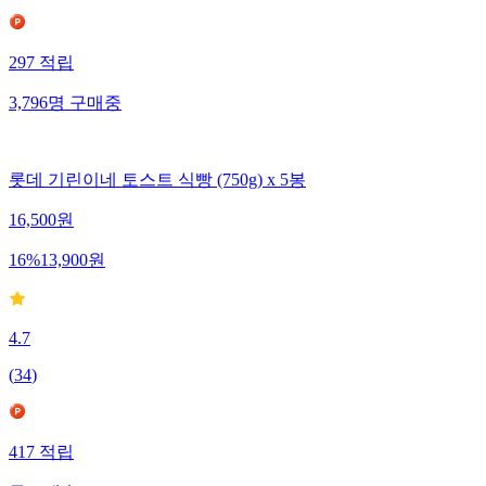
297
적립
3,796
명
구매중
롯데 기린이네 토스트 식빵 (750g) x 5봉
16,500
원
16
%
13,900
원
4.7
(
34
)
417
적립