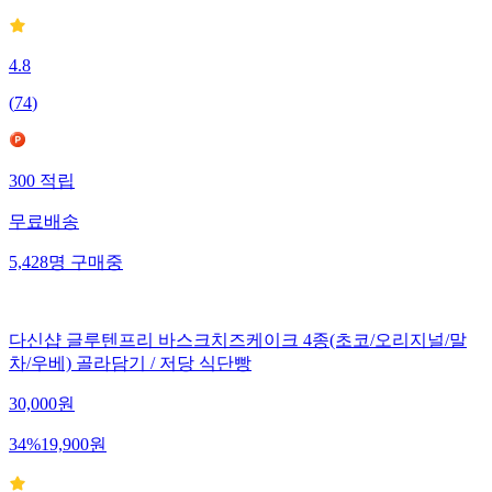
4.8
(
74
)
300
적립
무료배송
5,428
명
구매중
다신샵 글루텐프리 바스크치즈케이크 4종(초코/오리지널/말
차/우베) 골라담기 / 저당 식단빵
30,000
원
34
%
19,900
원