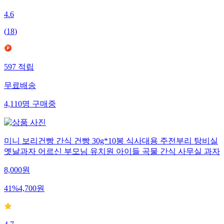
4.6
(
18
)
597
적립
무료배송
4,110
명
구매중
미니 보리건빵 간식 건빵 30g*10봉 식사대용 주전부리 탕비실
옛날과자 어르신 부모님 유치원 아이들 곡물 간식 사무실 과자
8,000
원
41
%
4,700
원