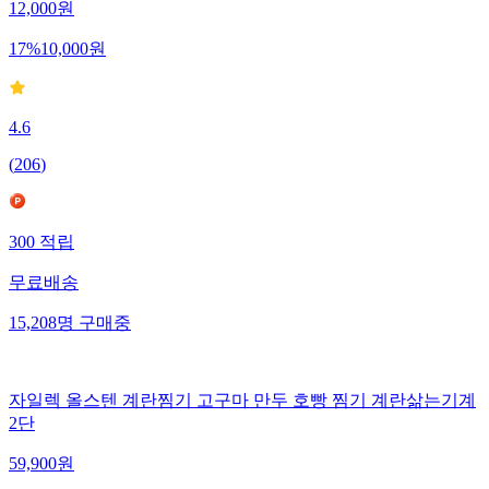
12,000
원
17
%
10,000
원
4.6
(
206
)
300
적립
무료배송
15,208
명
구매중
자일렉 올스텐 계란찜기 고구마 만두 호빵 찜기 계란삶는기계
2단
59,900
원