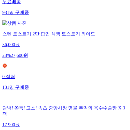
무료배송
931
명
구매중
스텐 토스트기 2단 팝업 식빵 토스토기 와이드
36,000
원
23
%
27,600
원
0
적립
131
명
구매중
담백! 쫀득! 고소! 속초 중앙시장 명물 추억의 옥수수술빵 X 3
팩
17,900
원