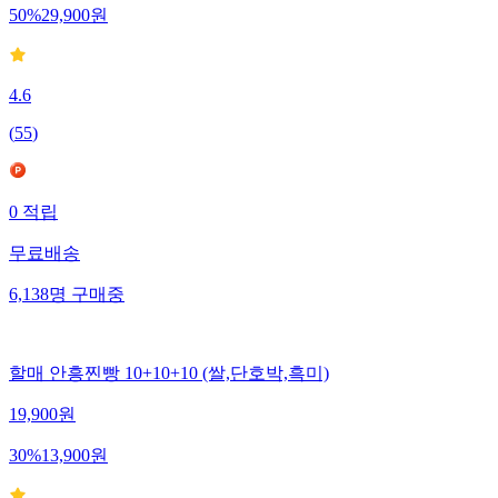
50
%
29,900
원
4.6
(
55
)
0
적립
무료배송
6,138
명
구매중
할매 안흥찐빵 10+10+10 (쌀,단호박,흑미)
19,900
원
30
%
13,900
원