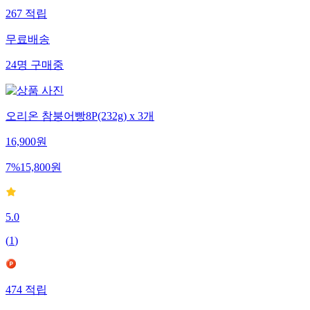
267
적립
무료배송
24
명
구매중
오리온 참붕어빵8P(232g) x 3개
16,900
원
7
%
15,800
원
5.0
(
1
)
474
적립