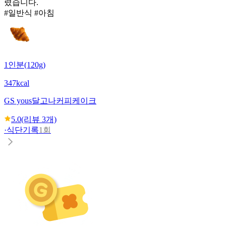
렸습니다.
#일반식 #아침
1인분(120g)
347kcal
GS yous
달고나커피케이크
5.0
(리뷰
3
개)
·
식단기록
1회