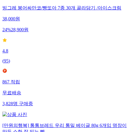
빙그레 붕어싸만코/빵또아 7종 30개 골라담기 /아이스크림
38,000
원
24
%
28,900
원
4.8
(
95
)
867
적립
무료배송
3,828
명
구매중
[만원의행복] 통통브레드 우리 통밀 베이글 80g 6개입 명장이
만든 소화 잘 되는 빵