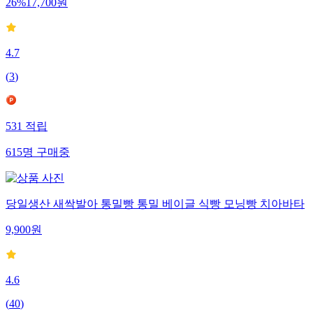
26
%
17,700
원
4.7
(
3
)
531
적립
615
명
구매중
당일생산 새싹발아 통밀빵 통밀 베이글 식빵 모닝빵 치아바타
9,900
원
4.6
(
40
)