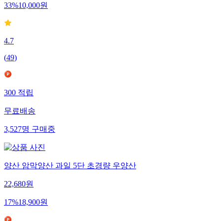
33
%
10,000
원
4.7
(
49
)
300
적립
무료배송
3,527
명
구매중
양산 암막양산 과일 5단 초경량 우양산
22,680
원
17
%
18,900
원