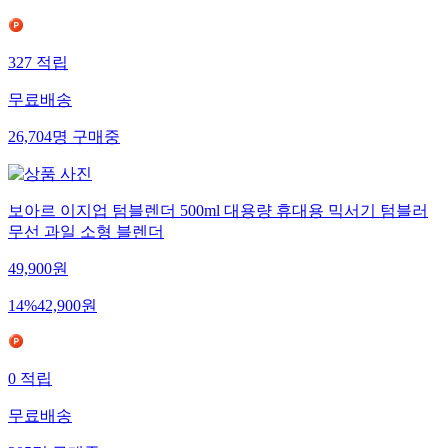
327
적립
무료배송
26,704
명
구매중
보아르 이지업 텀블렌더 500ml 대용량 휴대용 믹서기 텀블러
무선 과일 소형 블렌더
49,900
원
14
%
42,900
원
0
적립
무료배송