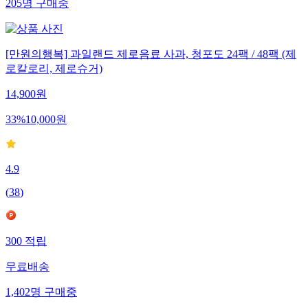
205
명
구매중
[만원의행복] 과일랜드 제로음료 사과, 청포도 24팩 / 48팩 (제
로칼로리, 제로슈거)
14,900
원
33
%
10,000
원
4.9
(
38
)
300
적립
무료배송
1,402
명
구매중