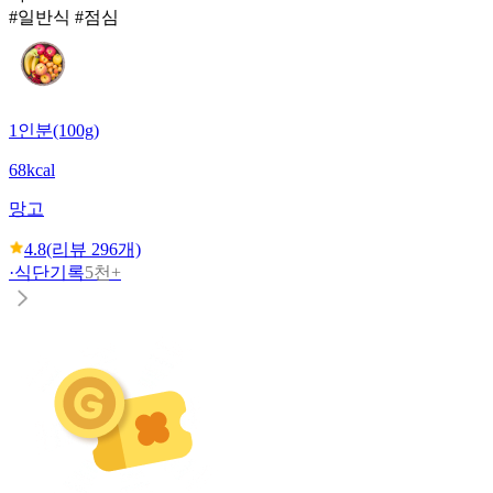
#일반식 #점심
1인분(100g)
68kcal
망고
4.8
(리뷰
296
개)
·
식단기록
5천+