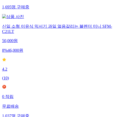
1,695
명
구매중
신일 소형 이유식 믹서기 과일 얼음갈리는 블렌더 미니 SFM-
C21LT
50,000
원
8
%
46,000
원
4.2
(
10
)
0
적립
무료배송