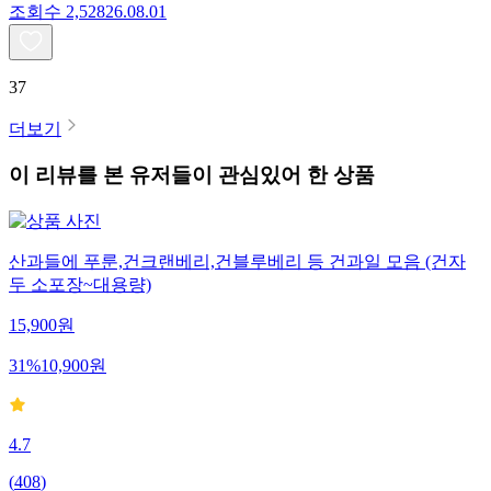
조회수
2,528
26.08.01
37
더보기
이 리뷰를 본 유저들이 관심있어 한 상품
산과들에 푸룬,건크랜베리,건블루베리 등 건과일 모음 (건자
두 소포장~대용량)
15,900
원
31
%
10,900
원
4.7
(
408
)