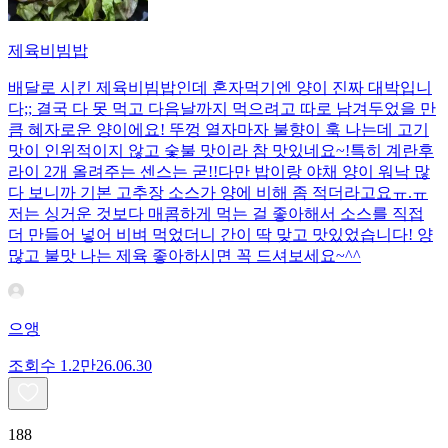
제육비빔밥
배달로 시킨 제육비빔밥인데 혼자먹기엔 양이 진짜 대박입니
다;; 결국 다 못 먹고 다음날까지 먹으려고 따로 남겨두었을 만
큼 혜자로운 양이에요! 뚜껑 열자마자 불향이 훅 나는데 고기
맛이 인위적이지 않고 숯불 맛이라 참 맛있네요~!특히 계란후
라이 2개 올려주는 센스는 굳!! ​다만 밥이랑 야채 양이 워낙 많
다 보니까 기본 고추장 소스가 양에 비해 좀 적더라고요ㅠ.ㅠ
저는 싱거운 것보다 매콤하게 먹는 걸 좋아해서 소스를 직접
더 만들어 넣어 비벼 먹었더니 간이 딱 맞고 맛있었습니다! 양
많고 불맛 나는 제육 좋아하시면 꼭 드셔보세요~^^
으앵
조회수
1.2만
26.06.30
188