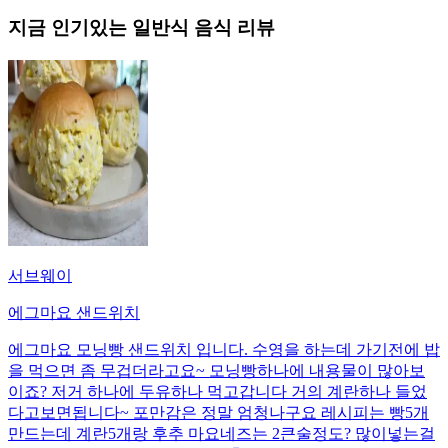
지금 인기있는
일반식
음식 리뷰
서브웨이
에그마요 샌드위치
에그마요 모닝빵 샌드위치 입니다. 수영을 하는데 가기전에 밥
을 먹으면 좀 무겁더라고요~ 모닝빵하나에 내용물이 많아보
이죠? 저거 하나에 두유하나 먹고갑니다 거의 계란하나 들었
다고보면됩니다~ 포만감은 정말 엄청나구요 레시피는 빵5개
만드는데 계란5개랑 후추 마요네즈는 2큰술정도? 많이넣는걸