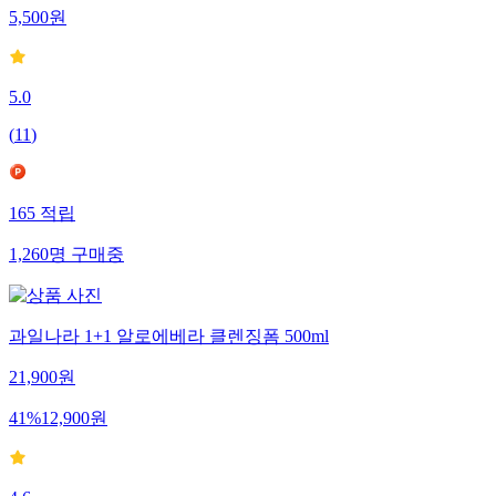
5,500
원
5.0
(
11
)
165
적립
1,260
명
구매중
과일나라 1+1 알로에베라 클렌징폼 500ml
21,900
원
41
%
12,900
원