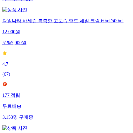
1,037
명
구매중
과일나라 바세린 촉촉한 고보습 핸드 네일 크림 60ml/500ml
12,000
원
51
%
5,900
원
4.7
(
67
)
177
적립
무료배송
3,153
명
구매중