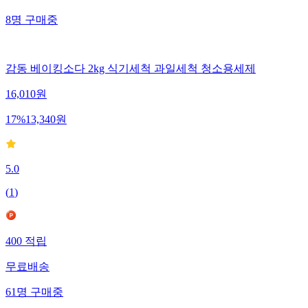
8
명
구매중
감동 베이킹소다 2kg 식기세척 과일세척 청소용세제
16,010
원
17
%
13,340
원
5.0
(
1
)
400
적립
무료배송
61
명
구매중