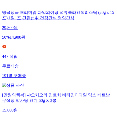
탱글탱글 프리미엄 과일의여왕 석류콜라겐젤리스틱 (20g x 15
포) 1일1포 간편섭취 건강간식 영양간식
29,800
원
50
%
14,900
원
447
적립
무료배송
191
명
구매중
[만원의행복] 샤오커오라 민트향 비타민C 과일 믹스 베트남
무설탕 알사탕 캔디 60g X 3봉
15,000
원