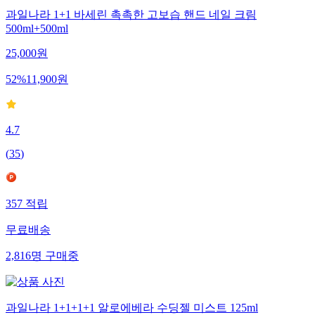
과일나라 1+1 바세린 촉촉한 고보습 핸드 네일 크림
500ml+500ml
25,000
원
52
%
11,900
원
4.7
(
35
)
357
적립
무료배송
2,816
명
구매중
과일나라 1+1+1+1 알로에베라 수딩젤 미스트 125ml