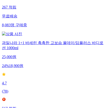
267
적립
무료배송
8,083
명
구매중
과일나라 1+1 바세린 촉촉한 고보습 올데이/딥플러스 바디로
션 1000ml
25,000
원
24
%
18,900
원
4.7
(
78
)