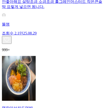
안좋아해요 설탕조금 소금조금 홀그레인머스터드 작은큰술
딱 요렇게 넣으면 됩니다.
똘맹
조회수
2.1만
25.08.29
999+
명란아보카도덮밥