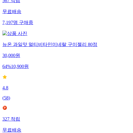
567
적립
무료배송
7,197
명
구매중
뉴온 과일맛 멀티비타민미네랄 구미젤리 80정
30,000
원
64
%
10,900
원
4.8
(
58
)
327
적립
무료배송