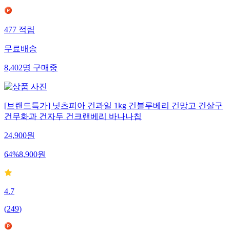
477
적립
무료배송
8,402
명
구매중
[브랜드특가] 넛츠피아 건과일 1kg 건블루베리 건망고 건살구
건무화과 건자두 건크랜베리 바나나칩
24,900
원
64
%
8,900
원
4.7
(
249
)