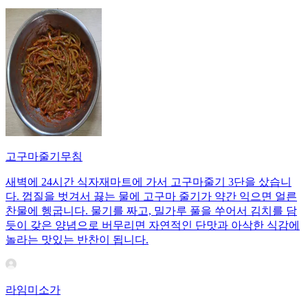
고구마줄기무침
새벽에 24시간 식자재마트에 가서 고구마줄기 3단을 샀습니
다. 껍질을 벗겨서 끓는 물에 고구마 줄기가 약간 익으면 얼른
찬물에 헹굽니다. 물기를 짜고, 밀가루 풀을 쑤어서 김치를 담
듯이 갖은 양념으로 버무리면 자연적인 단맛과 아삭한 식감에
놀라는 맛있는 반찬이 됩니다.
라임미소가