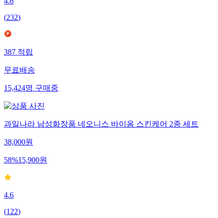
4.6
(
232
)
387
적립
무료배송
15,424
명
구매중
과일나라 남성화장품 네오니스 바이옴 스킨케어 2종 세트
38,000
원
58
%
15,900
원
4.6
(
122
)