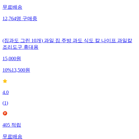
무료배송
12,764
명
구매중
(집과도 그린 10개) 과일 집 주방 과도 식도 칼 나이프 과일칼
조리도구 휴대용
15,000
원
10
%
13,500
원
4.0
(
1
)
405
적립
무료배송