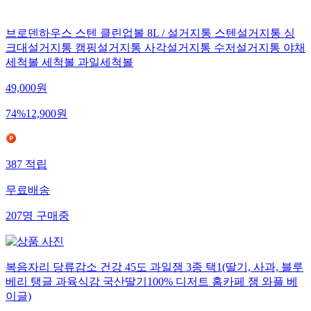
브로덴하우스 스텐 클린업볼 8L / 설거지통 스텐설거지통 싱
크대설거지통 캠핑설거지통 사각설거지통 수저설거지통 야채
세척볼 세척볼 과일세척볼
49,000
원
74
%
12,900
원
387
적립
무료배송
207
명
구매중
복음자리 당류감소 건강 45도 과일잼 3종 택1(딸기, 사과, 블루
베리 탱글 과육식감 국산딸기100% 디저트 홈카페 잼 와플 베
이글)