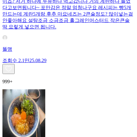
이죠? 저거 하나에 두유하나 먹고갑니다 거의 계란하나 들었
다고보면됩니다~ 포만감은 정말 엄청나구요 레시피는 빵5개
만드는데 계란5개랑 후추 마요네즈는 2큰술정도? 많이넣는걸
안좋아해요 설탕조금 소금조금 홀그레인머스터드 작은큰술
딱 요렇게 넣으면 됩니다.
똘맹
조회수
2.1만
25.08.29
999+