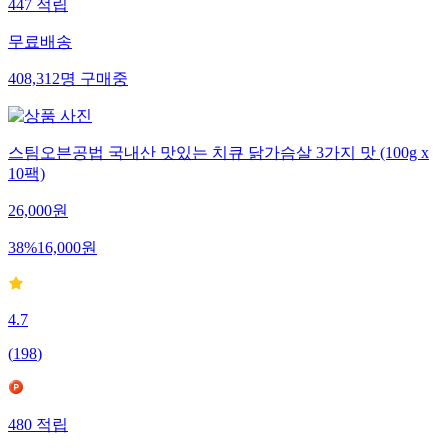
447
적립
무료배송
408,312
명
구매중
스팀오븐공법 국내산 맛있는 치큐 닭가슴살 3가지 맛 (100g x
10팩)
26,000
원
38
%
16,000
원
4.7
(
198
)
480
적립