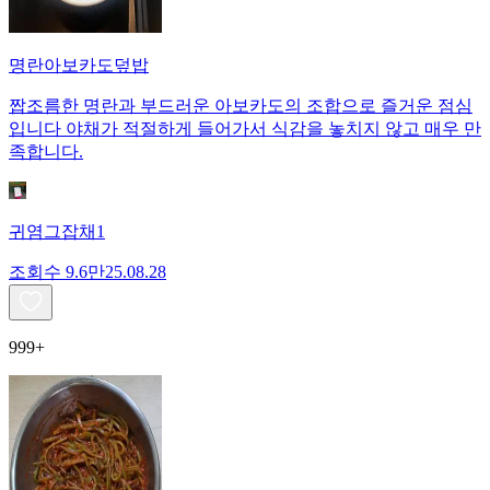
명란아보카도덮밥
짭조름한 명란과 부드러운 아보카도의 조합으로 즐거운 점심
입니다 야채가 적절하게 들어가서 식감을 놓치지 않고 매우 만
족합니다.
귀염그잡채1
조회수
9.6만
25.08.28
999+