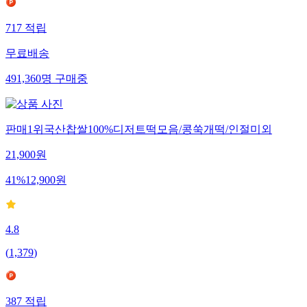
717
적립
무료배송
491,360
명
구매중
판매1위국산찹쌀100%디저트떡모음/콩쑥개떡/인절미외
21,900
원
41
%
12,900
원
4.8
(
1,379
)
387
적립