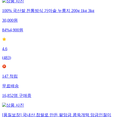
100% 국산쌀 전통방식 가마솥 누룽지 200g 1kg 3kg
30,000
원
84
%
4,900
원
4.6
(
483
)
147
적립
무료배송
16,852
명
구매중
[품질보장] 국내산 찹쌀로 만든 팥앙금 콩쑥개떡 앙금인절미