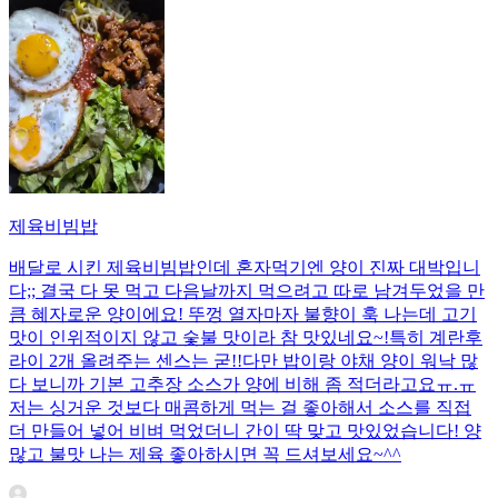
제육비빔밥
배달로 시킨 제육비빔밥인데 혼자먹기엔 양이 진짜 대박입니
다;; 결국 다 못 먹고 다음날까지 먹으려고 따로 남겨두었을 만
큼 혜자로운 양이에요! 뚜껑 열자마자 불향이 훅 나는데 고기
맛이 인위적이지 않고 숯불 맛이라 참 맛있네요~!특히 계란후
라이 2개 올려주는 센스는 굳!! ​다만 밥이랑 야채 양이 워낙 많
다 보니까 기본 고추장 소스가 양에 비해 좀 적더라고요ㅠ.ㅠ
저는 싱거운 것보다 매콤하게 먹는 걸 좋아해서 소스를 직접
더 만들어 넣어 비벼 먹었더니 간이 딱 맞고 맛있었습니다! 양
많고 불맛 나는 제육 좋아하시면 꼭 드셔보세요~^^