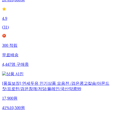
20
%
10,000
원
4.9
(
31
)
300
적립
무료배송
4,447
명
구매중
[품질보장] 연세두유 인기상품 모음전 /검은콩고칼슘/아몬드
잣/프로틴/검은참깨/저당/플레인/국산약콩99
17,900
원
41
%
10,500
원