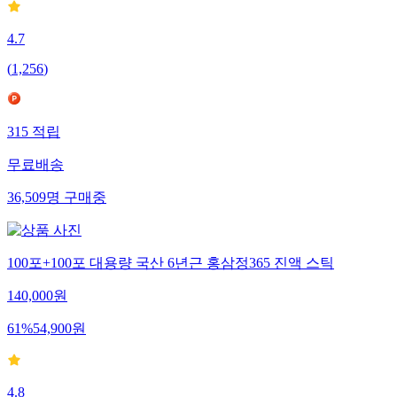
4.7
(
1,256
)
315
적립
무료배송
36,509
명
구매중
100포+100포 대용량 국산 6년근 홍삼정365 진액 스틱
140,000
원
61
%
54,900
원