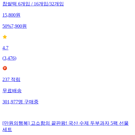
찹쌀떡 6개입 / 16개입/32개입
15,800
원
50
%
7,900
원
4.7
(
3,476
)
237
적립
무료배송
301,977
명
구매중
[만원의행복] 고소함의 끝판왕! 국산 수제 두부과자 5팩 선물
세트