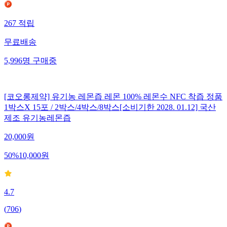
267
적립
무료배송
5,996
명
구매중
[코오롱제약] 유기농 레몬즙 레몬 100% 레몬수 NFC 착즙 정품
1박스X 15포 / 2박스/4박스/8박스[소비기한 2028. 01.12] 국산
제조 유기농레몬즙
20,000
원
50
%
10,000
원
4.7
(
706
)