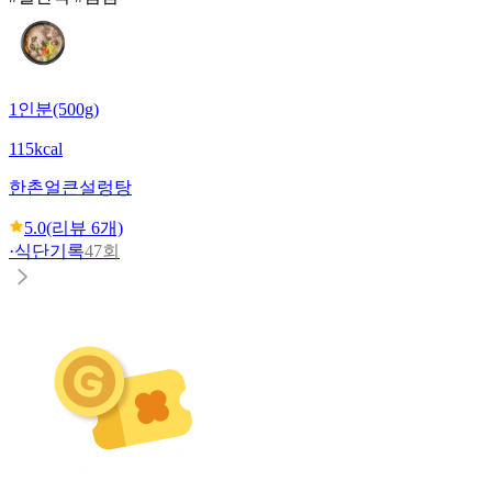
1인분(500g)
115kcal
한촌
얼큰설렁탕
5.0
(리뷰
6
개)
·
식단기록
47회