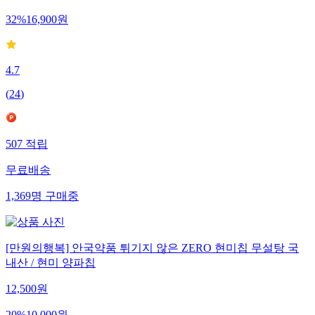
32
%
16,900
원
4.7
(
24
)
507
적립
무료배송
1,369
명
구매중
[만원의행복] 안국약품 튀기지 않은 ZERO 현미칩 무설탕 국
내산 / 현미 양파칩
12,500
원