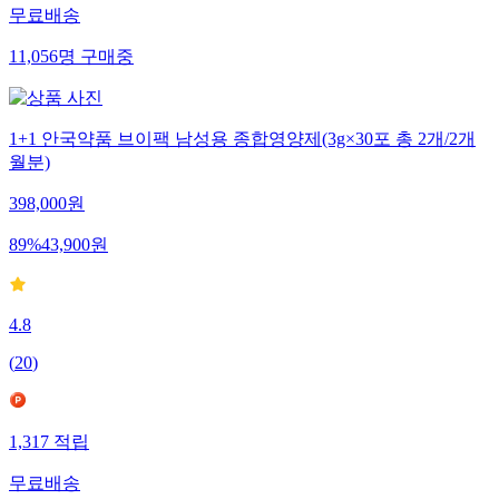
무료배송
11,056
명
구매중
1+1 안국약품 브이팩 남성용 종합영양제(3g×30포 총 2개/2개
월분)
398,000
원
89
%
43,900
원
4.8
(
20
)
1,317
적립
무료배송