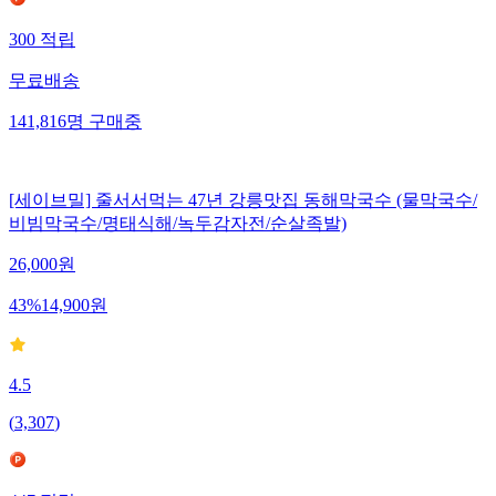
300
적립
무료배송
141,816
명
구매중
[세이브밀] 줄서서먹는 47년 강릉맛집 동해막국수 (물막국수/
비빔막국수/명태식해/녹두감자전/순살족발)
26,000
원
43
%
14,900
원
4.5
(
3,307
)