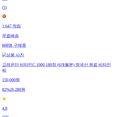
4.8
(
5
)
1,647
적립
무료배송
808
명
구매중
고려은단 비타민C 1000 180정 (6개월분) 영국산 원료 비타민
씨
150,000
원
82
%
26,280
원
4.8