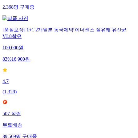
2,368
명
구매중
[품질보장] 1+1 2개월분 동국제약 이너센스 질유래 유산균
VL8함유
100,000
원
83
%
16,900
원
4.7
(
1,329
)
507
적립
무료배송