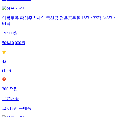
89,569
명
구매중
이롬두유 황성주박사의 국산콩 검은콩두유 16팩 / 32팩 / 48팩 /
64팩
19,900
원
50
%
10,000
원
4.6
(
159
)
300
적립
무료배송
12,017
명
구매중