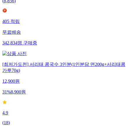
(
8,856
)
405
적립
무료배송
342,834
명
구매중
[최저가도전] 서리태 콩국수 3인분(1인분당 면200g+서리태콩
가루70g)
12,900
원
31
%
8,900
원
4.9
(
18
)