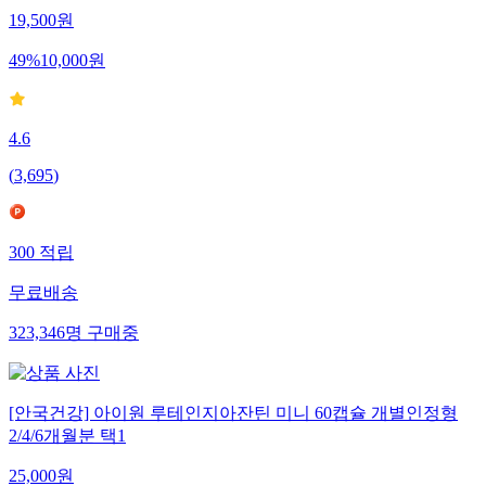
19,500
원
49
%
10,000
원
4.6
(
3,695
)
300
적립
무료배송
323,346
명
구매중
[안국건강] 아이원 루테인지아잔틴 미니 60캡슐 개별인정형
2/4/6개월분 택1
25,000
원