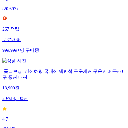
(
20,697
)
267
적립
무료배송
999,999+
명
구매중
[품질보장] 신선하랑 국내산 맥반석 구운계란 구운란 30구/60
구 중란 대란
18,900
원
29
%
13,500
원
4.7