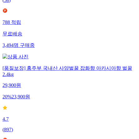
(
58
)
788
적립
무료배송
3,494
명
구매중
[품질보장] 홍주부 국내산 사양벌꿀 잡화향 아카시아향 벌꿀
2.4kg
29,900
원
20
%
23,900
원
4.7
(
897
)