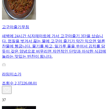
고구마줄기무침
새벽에 24시간 식자재마트에 가서 고구마줄기 3단을 샀습니
다. 껍질을 벗겨서 끓는 물에 고구마 줄기가 약간 익으면 얼른
찬물에 헹굽니다. 물기를 짜고, 밀가루 풀을 쑤어서 김치를 담
듯이 갖은 양념으로 버무리면 자연적인 단맛과 아삭한 식감에
놀라는 맛있는 반찬이 됩니다.
라임미소가
조회수
2,372
26.08.01
37