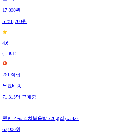
17,800
원
51
%
8,700
원
4.6
(
1,361
)
261
적립
무료배송
71,313
명
구매중
햇반 스팸김치볶음밥 220g(컵) x24개
67,900
원