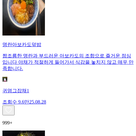
명란아보카도덮밥
짭조름한 명란과 부드러운 아보카도의 조합으로 즐거운 점심
입니다 야채가 적절하게 들어가서 식감을 놓치지 않고 매우 만
족합니다.
귀염그잡채1
조회수
9.6만
25.08.28
999+