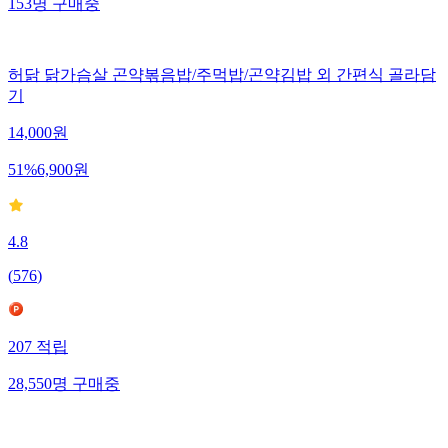
153
명
구매중
허닭 닭가슴살 곤약볶음밥/주먹밥/곤약김밥 외 간편식 골라담
기
14,000
원
51
%
6,900
원
4.8
(
576
)
207
적립
28,550
명
구매중