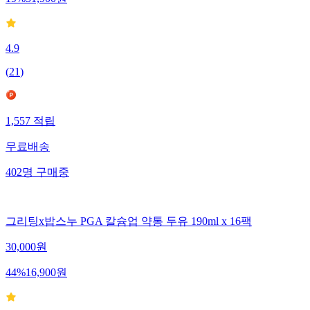
19
%
51,900
원
4.9
(
21
)
1,557
적립
무료배송
402
명
구매중
그리팅x밥스누 PGA 칼슘업 약통 두유 190ml x 16팩
30,000
원
44
%
16,900
원