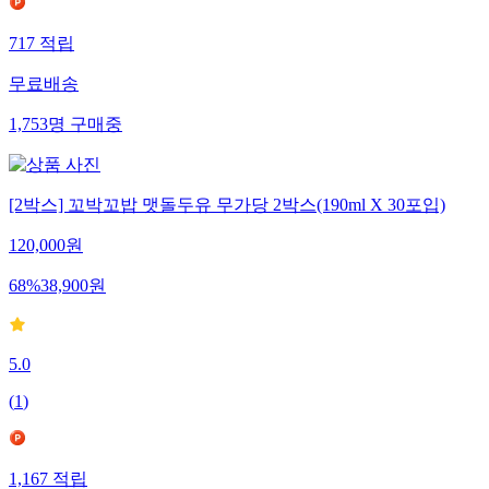
717
적립
무료배송
1,753
명
구매중
[2박스] 꼬박꼬밥 맷돌두유 무가당 2박스(190ml X 30포입)
120,000
원
68
%
38,900
원
5.0
(
1
)
1,167
적립