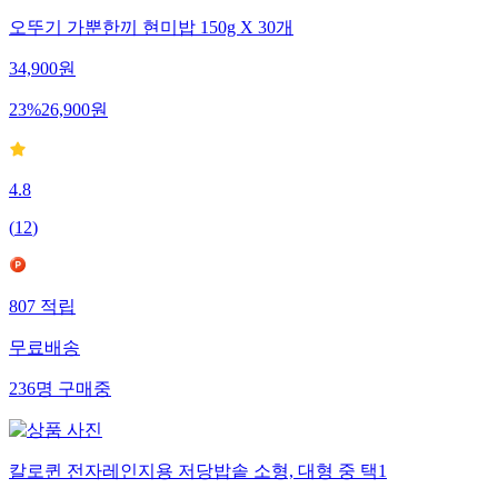
오뚜기 가뿐한끼 현미밥 150g X 30개
34,900
원
23
%
26,900
원
4.8
(
12
)
807
적립
무료배송
236
명
구매중
칼로퀸 전자레인지용 저당밥솥 소형, 대형 중 택1