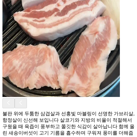
불판 위에 두툼한 삼겹살과 선홍빛 마블링이 선명한 가브리살,
항정살이 신선해 보입니다 살코기와 지방의 비율이 적절해서
구웠을 때 육즙이 풍부하고 쫄깃한 식감이 살아납니다 함께 올
린 새송이버섯이 고기 기름을 흡수하며 구워져 풍미를 더해줍