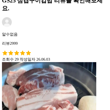
GS25 삼겹구이컵밥 리뷰를 확인해보세
요.
알수없음
리뷰2999
조회수 29
작성일자 26.06.03