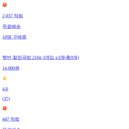
2,037
적립
무료배송
10
명
구매중
햇반 찰잡곡밥 210g 3개입 x3개(총9개)
14,900
원
4.6
(
37
)
447
적립