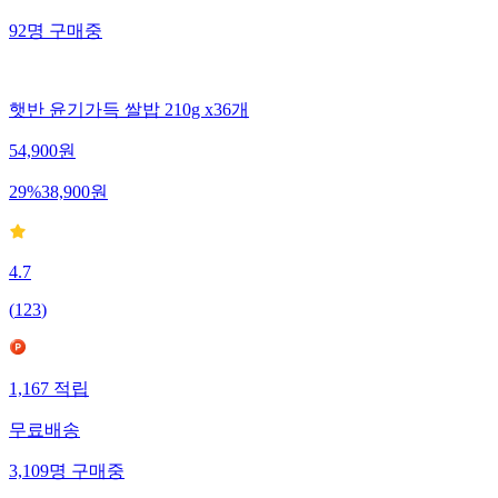
92
명
구매중
햇반 윤기가득 쌀밥 210g x36개
54,900
원
29
%
38,900
원
4.7
(
123
)
1,167
적립
무료배송
3,109
명
구매중