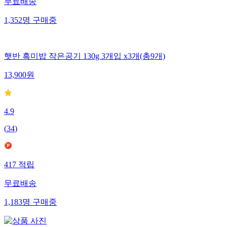
무료배송
1,352
명
구매중
햇반 흑미밥 작은공기 130g 3개입 x3개(총9개)
13,900
원
4.9
(
34
)
417
적립
무료배송
1,183
명
구매중