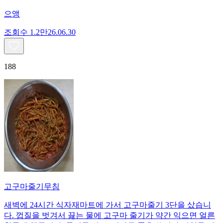
으앵
조회수
1.2만
26.06.30
188
고구마줄기무침
새벽에 24시간 식자재마트에 가서 고구마줄기 3단을 샀습니
다. 껍질을 벗겨서 끓는 물에 고구마 줄기가 약간 익으면 얼른