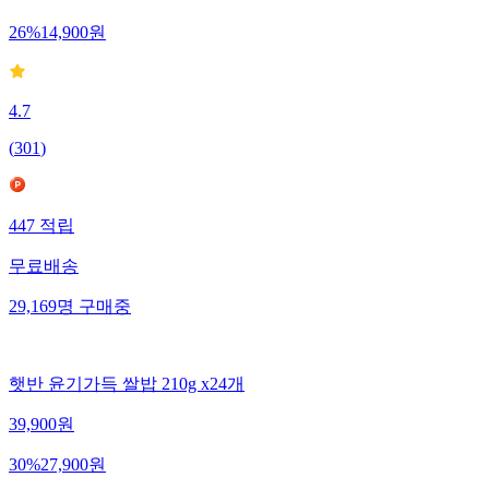
26
%
14,900
원
4.7
(
301
)
447
적립
무료배송
29,169
명
구매중
햇반 윤기가득 쌀밥 210g x24개
39,900
원
30
%
27,900
원