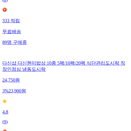
(
8
)
333
적립
무료배송
89
명
구매중
다신샵 다신현미밥상 10종 5팩/10팩/20팩 식단관리도시락 직
장인점심 냉동도시락
24,750
원
3
%
23,900
원
4.8
(
9
)