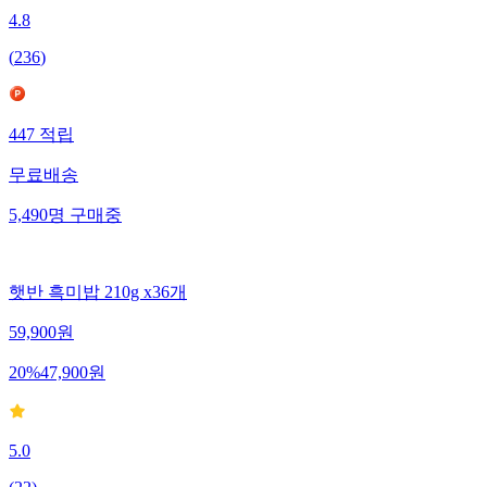
4.8
(
236
)
447
적립
무료배송
5,490
명
구매중
햇반 흑미밥 210g x36개
59,900
원
20
%
47,900
원
5.0