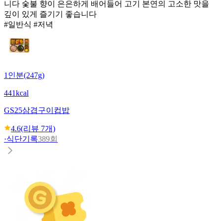
니다 숯불 향이 은은하게 배어들어 고기 본연의 고소한 맛을
깊이 있게 즐기기 좋습니다
#일반식 #저녁
1인분(247g)
441kcal
GS25
삼겹구이컵밥
4.6
(리뷰
7
개)
·
식단기록
389회