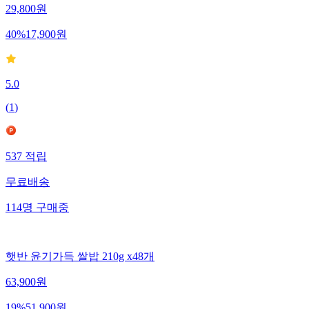
29,800
원
40
%
17,900
원
5.0
(
1
)
537
적립
무료배송
114
명
구매중
햇반 윤기가득 쌀밥 210g x48개
63,900
원