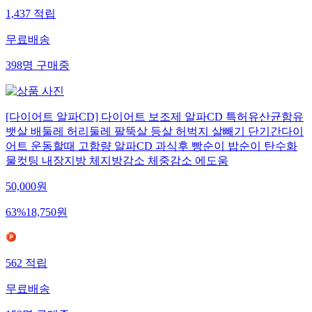
1,437
적립
무료배송
398
명
구매중
[다이어트 알파CD] 다이어트 보조제 알파CD 특허유산균함유
뱃살 배둘레 허리둘레 팔뚝살 등살 허벅지 살빼기 단기간다이
어트 운동할때 고함량 알파CD 과식후 빵순이 밥순이 탄수화
물컷팅 내장지방 체지방감소 체중감소 에도움
50,000
원
63
%
18,750
원
562
적립
무료배송