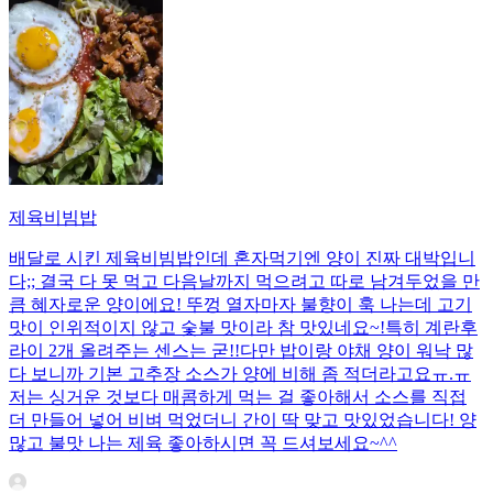
제육비빔밥
배달로 시킨 제육비빔밥인데 혼자먹기엔 양이 진짜 대박입니
다;; 결국 다 못 먹고 다음날까지 먹으려고 따로 남겨두었을 만
큼 혜자로운 양이에요! 뚜껑 열자마자 불향이 훅 나는데 고기
맛이 인위적이지 않고 숯불 맛이라 참 맛있네요~!특히 계란후
라이 2개 올려주는 센스는 굳!! ​다만 밥이랑 야채 양이 워낙 많
다 보니까 기본 고추장 소스가 양에 비해 좀 적더라고요ㅠ.ㅠ
저는 싱거운 것보다 매콤하게 먹는 걸 좋아해서 소스를 직접
더 만들어 넣어 비벼 먹었더니 간이 딱 맞고 맛있었습니다! 양
많고 불맛 나는 제육 좋아하시면 꼭 드셔보세요~^^