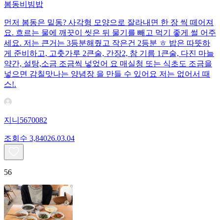
봄동비빔밥
먼저 봄동은 밑동? 사각형 모양으로 잘라내면 한 장 씩 떼어져
요. 흐르는 물에 깨끗이 씻은 뒤 물기를 빼고 먹기 좋게 썰 어주
세요. 저는 큰거는 3등분해줬고 작은건 2등분 ㅎ 밥은 따뜻하
게 준비하고, 고춧가루 2큰술, 간장2, 참 기름 1큰술, 다진 마늘
약간, 설탕,소금 조금씩 넣었어 요 매실청 또는 식초도 조금을
넣으면 감칠맛나는 양념장 을 만들 수 있어요 저는 없어서 때
스!.
지니5670082
조회수
3,840
26.03.04
56