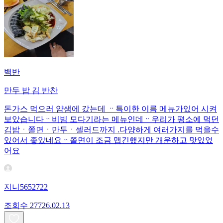
백반
만두 밥 김 반찬
돈가스 먹으러 얌샘에 갔는데 ᆢ특이한 이름 메뉴가있어 시켜
보았습니다ᆢ비빔 모다기라는 메뉴인데ᆢ우리가 평소에 먹던
김밥ㆍ쫄면ㆍ만두ㆍ셀러드까지 .다양하게 여러가지를 먹을수
있어서 좋았네요ᆢ쫄면이 조금 맵긴했지만 개운하고 맛있었
어요
지니5652722
조회수
277
26.02.13