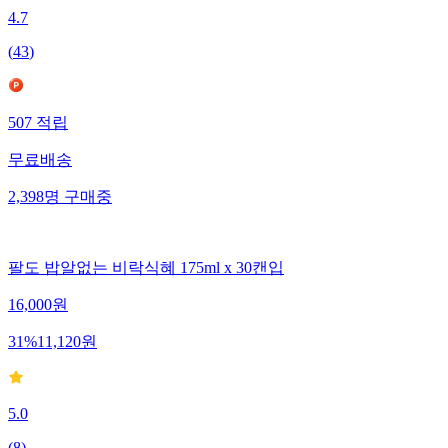
4.7
(
43
)
507
적립
무료배송
2,398
명
구매중
팔도 밥알없는 비락식혜 175ml x 30캔입
16,000
원
31
%
11,120
원
5.0