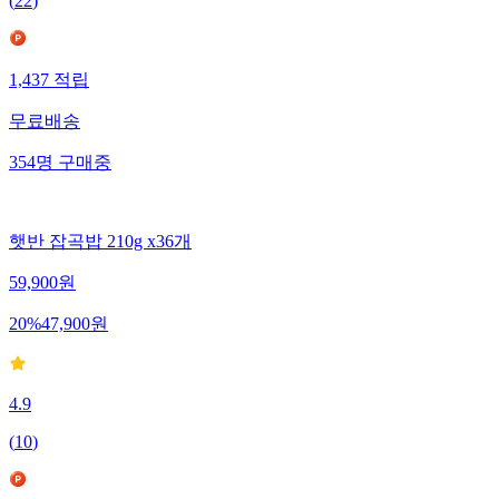
(
22
)
1,437
적립
무료배송
354
명
구매중
햇반 잡곡밥 210g x36개
59,900
원
20
%
47,900
원
4.9
(
10
)