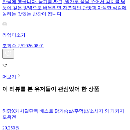
찬물에 헹굽니다. 물기를 짜고, 밀가루 풀을 쑤어서 김치를 담
듯이 갖은 양념으로 버무리면 자연적인 단맛과 아삭한 식감에
놀라는 맛있는 반찬이 됩니다.
라임미소가
조회수
2,529
26.08.01
37
더보기
이 리뷰를 본 유저들이 관심있어 한 상품
허닭X캐시딜단독 베스트 닭가슴살/주먹밥/소시지 외 패키지
모음전
20,250
원