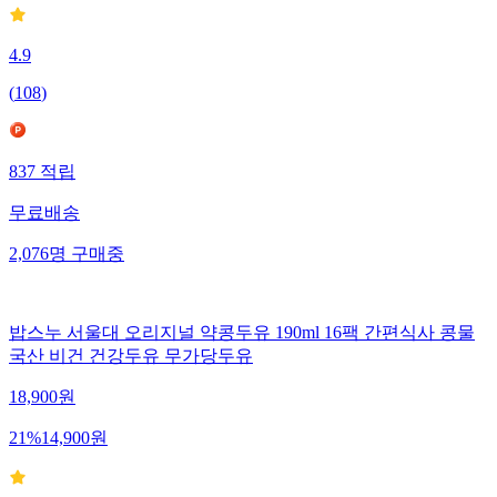
4.9
(
108
)
837
적립
무료배송
2,076
명
구매중
밥스누 서울대 오리지널 약콩두유 190ml 16팩 간편식사 콩물
국산 비건 건강두유 무가당두유
18,900
원
21
%
14,900
원