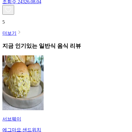
조회수
243
26.08.04
5
더보기
지금 인기있는
일반식
음식 리뷰
서브웨이
에그마요 샌드위치