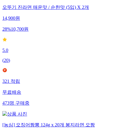
오뚜기 진라면 매운맛 / 순한맛 (5입) X 2개
14,900
원
28
%
10,700
원
5.0
(
20
)
321
적립
무료배송
473
명
구매중
[농심] 오징어짬뽕 124g x 20개 봉지라면 오짬