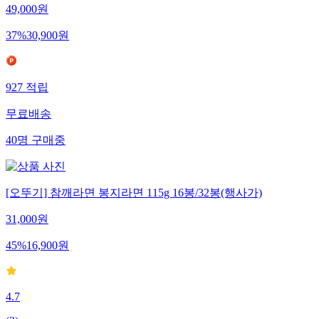
49,000
원
37
%
30,900
원
927
적립
무료배송
40
명
구매중
[오뚜기] 참깨라면 봉지라면 115g 16봉/32봉(행사가)
31,000
원
45
%
16,900
원
4.7