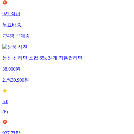
927
적립
무료배송
774
명
구매중
농심 신라면 소컵 65g 24개 작은컵라면
38,900
원
21
%
30,900
원
5.0
(
6
)