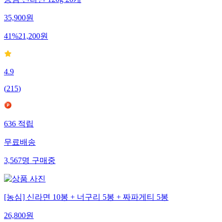
35,900
원
41
%
21,200
원
4.9
(
215
)
636
적립
무료배송
3,567
명
구매중
[농심] 신라면 10봉 + 너구리 5봉 + 짜파게티 5봉
26,800
원