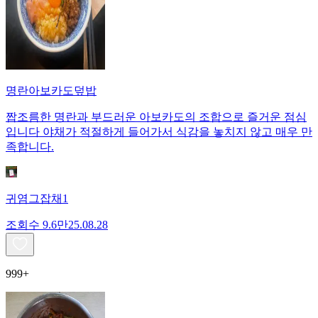
명란아보카도덮밥
짭조름한 명란과 부드러운 아보카도의 조합으로 즐거운 점심
입니다 야채가 적절하게 들어가서 식감을 놓치지 않고 매우 만
족합니다.
귀염그잡채1
조회수
9.6만
25.08.28
999+