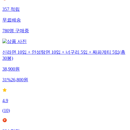
357
적립
무료배송
780
명
구매중
신라면 10입 + 안성탕면 10입 + 너구리 5입 + 짜파게티 5입(총
30봉)
38,900
원
31
%
26,800
원
4.9
(
10
)