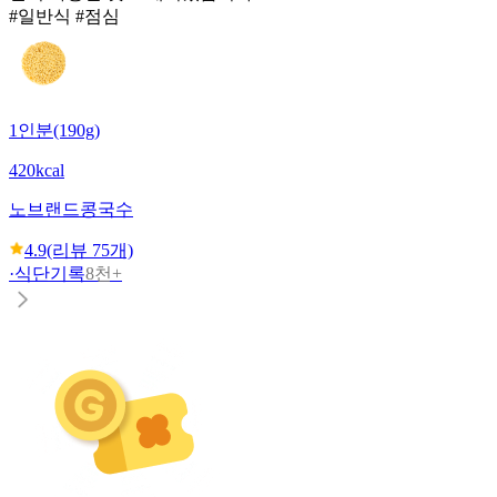
#일반식 #점심
1인분(190g)
420kcal
노브랜드
콩국수
4.9
(리뷰
75
개)
·
식단기록
8천+