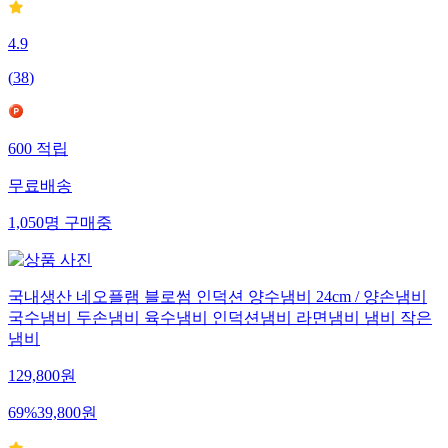
4.9
(
38
)
600
적립
무료배송
1,050
명
구매중
국내생산 네오플램 블로썸 인덕션 양수냄비 24cm / 양손냄비
국수냄비 두손냄비 육수냄비 인덕션냄비 라면냄비 냄비 작은
냄비
129,800
원
69
%
39,800
원