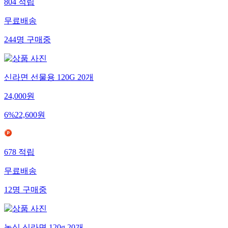
804
적립
무료배송
244
명
구매중
신라면 선물용 120G 20개
24,000
원
6
%
22,600
원
678
적립
무료배송
12
명
구매중
농심 신라면 120g 20개