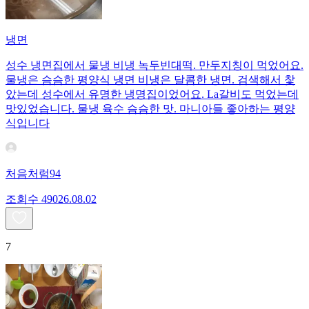
냉면
성수 냉면집에서 물냉 비냉 녹두빈대떡. 만두지칭이 먹었어요.
물냉은 슴슴한 평양식 냉면 비냉은 달콤한 냉면. 검색해서 찿
았는데 성수에서 유명한 냉명집이었어요. La갈비도 먹었는데
맛있었습니다. 물냉 육수 슴슴한 맛. 마니아들 좋아하는 평양
식입니다
처음처럼94
조회수
490
26.08.02
7