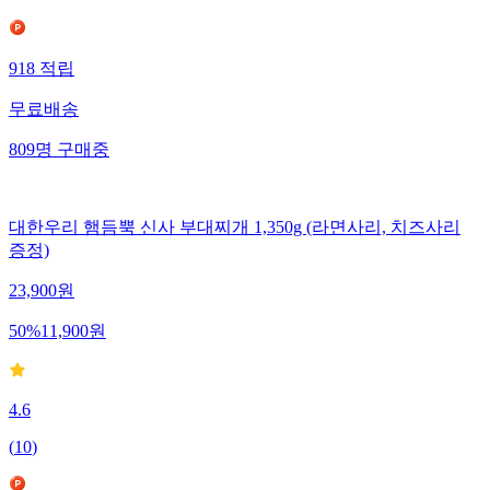
918
적립
무료배송
809
명
구매중
대한우리 햄듬뿍 신사 부대찌개 1,350g (라면사리, 치즈사리
증정)
23,900
원
50
%
11,900
원
4.6
(
10
)