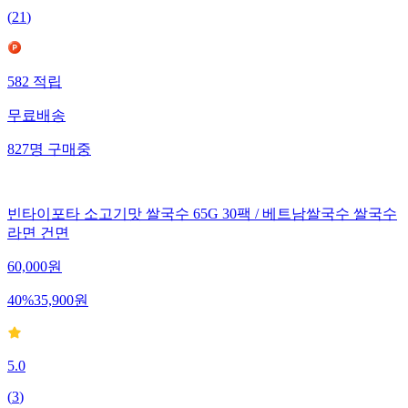
(
21
)
582
적립
무료배송
827
명
구매중
빈타이포타 소고기맛 쌀국수 65G 30팩 / 베트남쌀국수 쌀국수
라면 건면
60,000
원
40
%
35,900
원
5.0
(
3
)