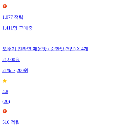
1,077
적립
1,411
명
구매중
오뚜기 진라면 매운맛 / 순한맛 (5입) X 4개
21,900
원
21
%
17,200
원
4.8
(
20
)
516
적립