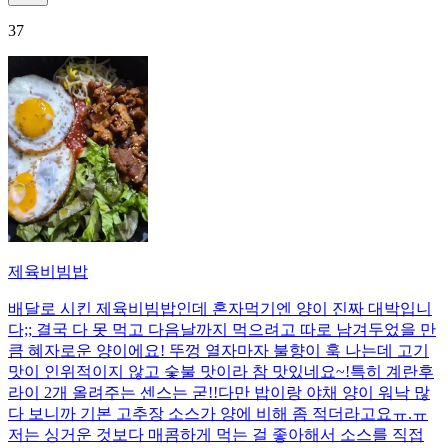
37
제육비빔밥
배달로 시킨 제육비빔밥인데 혼자먹기엔 양이 진짜 대박입니
다;; 결국 다 못 먹고 다음날까지 먹으려고 따로 남겨두었을 만
큼 혜자로운 양이에요! 뚜껑 열자마자 불향이 훅 나는데 고기
맛이 인위적이지 않고 숯불 맛이라 참 맛있네요~!특히 계란후
라이 2개 올려주는 센스는 굳!! ​다만 밥이랑 야채 양이 워낙 많
다 보니까 기본 고추장 소스가 양에 비해 좀 적더라고요ㅠ.ㅠ
저는 싱거운 것보다 매콤하게 먹는 걸 좋아해서 소스를 직접