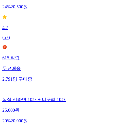
24
%
20,500
원
4.7
(
57
)
615
적립
무료배송
2,791
명
구매중
농심 신라면 10개 + 너구리 10개
25,000
원
20
%
20,000
원