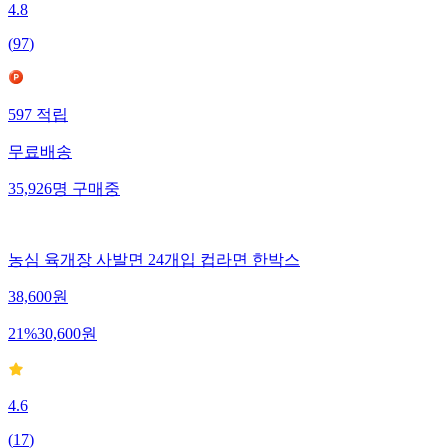
4.8
(
97
)
597
적립
무료배송
35,926
명
구매중
농심 육개장 사발면 24개입 컵라면 한박스
38,600
원
21
%
30,600
원
4.6
(
17
)