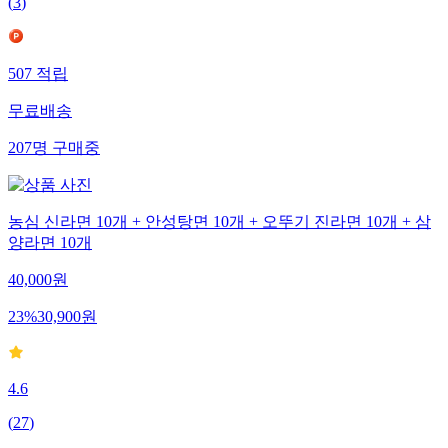
(
3
)
507
적립
무료배송
207
명
구매중
농심 신라면 10개 + 안성탕면 10개 + 오뚜기 진라면 10개 + 삼
양라면 10개
40,000
원
23
%
30,900
원
4.6
(
27
)