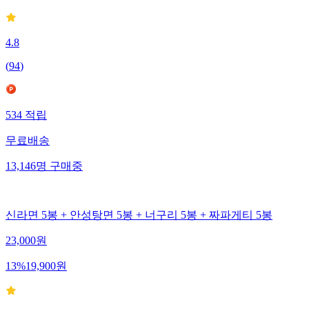
4.8
(
94
)
534
적립
무료배송
13,146
명
구매중
신라면 5봉 + 안성탕면 5봉 + 너구리 5봉 + 짜파게티 5봉
23,000
원
13
%
19,900
원