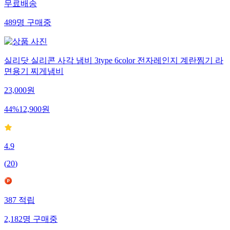
무료배송
489
명
구매중
실리닷 실리콘 사각 냄비 3type 6color 전자레인지 계란찜기 라
면용기 찌게냄비
23,000
원
44
%
12,900
원
4.9
(
20
)
387
적립
2,182
명
구매중