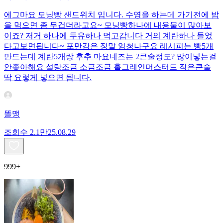
에그마요 모닝빵 샌드위치 입니다. 수영을 하는데 가기전에 밥
을 먹으면 좀 무겁더라고요~ 모닝빵하나에 내용물이 많아보
이죠? 저거 하나에 두유하나 먹고갑니다 거의 계란하나 들었
다고보면됩니다~ 포만감은 정말 엄청나구요 레시피는 빵5개
만드는데 계란5개랑 후추 마요네즈는 2큰술정도? 많이넣는걸
안좋아해요 설탕조금 소금조금 홀그레인머스터드 작은큰술
딱 요렇게 넣으면 됩니다.
똘맹
조회수
2.1만
25.08.29
999+