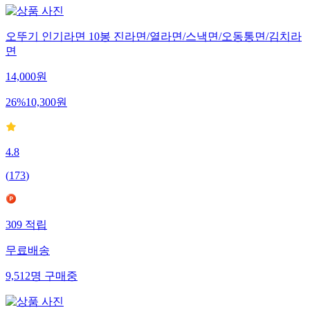
오뚜기 인기라면 10봉 진라면/열라면/스낵면/오동통면/김치라
면
14,000
원
26
%
10,300
원
4.8
(
173
)
309
적립
무료배송
9,512
명
구매중