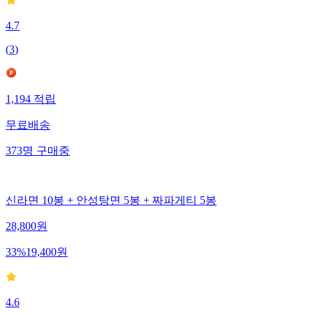
4.7
(
3
)
1,194
적립
무료배송
373
명
구매중
신라면 10봉 + 안성탕면 5봉 + 짜파게티 5봉
28,800
원
33
%
19,400
원
4.6