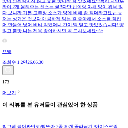
맛이 인위적이지 않고 숯불 맛이라 참 맛있네요~!특히 계란후
라이 2개 올려주는 센스는 굳!! ​다만 밥이랑 야채 양이 워낙 많
다 보니까 기본 고추장 소스가 양에 비해 좀 적더라고요ㅠ.ㅠ
저는 싱거운 것보다 매콤하게 먹는 걸 좋아해서 소스를 직접
더 만들어 넣어 비벼 먹었더니 간이 딱 맞고 맛있었습니다! 양
많고 불맛 나는 제육 좋아하시면 꼭 드셔보세요~^^
으앵
조회수
1.2만
26.06.30
173
더보기
이 리뷰를 본 유저들이 관심있어 한 상품
빙그레 붕어싸만코/빵또아 7종 30개 골라담기 /아이스크림