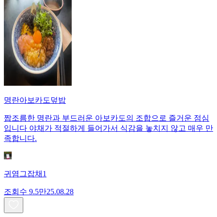
명란아보카도덮밥
짭조름한 명란과 부드러운 아보카도의 조합으로 즐거운 점심
입니다 야채가 적절하게 들어가서 식감을 놓치지 않고 매우 만
족합니다.
귀염그잡채1
조회수
9.5만
25.08.28