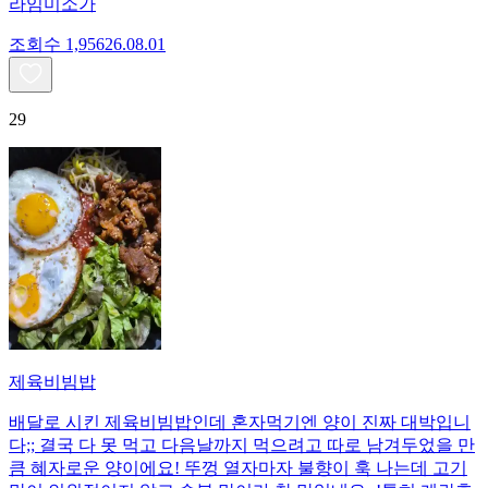
라임미소가
조회수
1,956
26.08.01
29
제육비빔밥
배달로 시킨 제육비빔밥인데 혼자먹기엔 양이 진짜 대박입니
다;; 결국 다 못 먹고 다음날까지 먹으려고 따로 남겨두었을 만
큼 혜자로운 양이에요! 뚜껑 열자마자 불향이 훅 나는데 고기