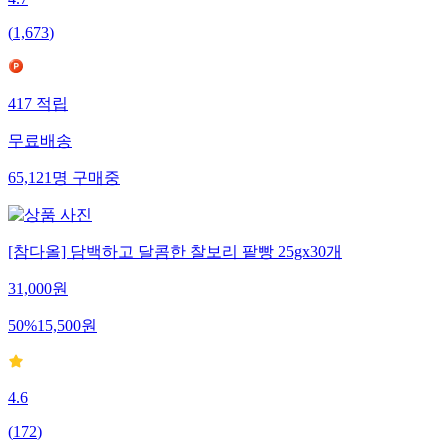
4.7
(
1,673
)
417
적립
무료배송
65,121
명
구매중
[참다올] 담백하고 달콤한 찰보리 팥빵 25gx30개
31,000
원
50
%
15,500
원
4.6
(
172
)