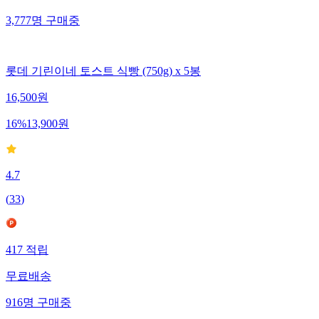
3,777
명
구매중
롯데 기린이네 토스트 식빵 (750g) x 5봉
16,500
원
16
%
13,900
원
4.7
(
33
)
417
적립
무료배송
916
명
구매중