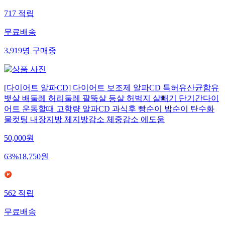
717
적립
무료배송
3,919
명
구매중
[다이어트 알파CD] 다이어트 보조제 알파CD 특허유산균함유
뱃살 배둘레 허리둘레 팔뚝살 등살 허벅지 살빼기 단기간다이
어트 운동할때 고함량 알파CD 과식후 빵순이 밥순이 탄수화
물컷팅 내장지방 체지방감소 체중감소 에도움
50,000
원
63
%
18,750
원
562
적립
무료배송