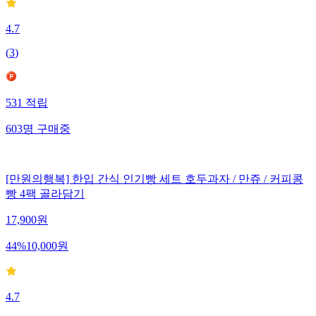
4.7
(
3
)
531
적립
603
명
구매중
[만원의행복] 한입 간식 인기빵 세트 호두과자 / 만쥬 / 커피콩
빵 4팩 골라담기
17,900
원
44
%
10,000
원
4.7