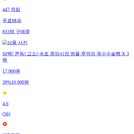
447
적립
무료배송
833
명
구매중
담백! 쫀득! 고소! 속초 중앙시장 명물 추억의 옥수수술빵 X 3
팩
17,900
원
39
%
10,900
원
4.6
(
56
)