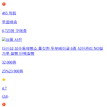
465
적립
무료배송
6,725
명
구매중
다신샵 성수동제빵소 쫄깃한 두부베이글 6종 식단관리 NO밀
가루 쌀빵 단백질빵
32,000
원
25
%
23,900
원
4.7
(
24
)