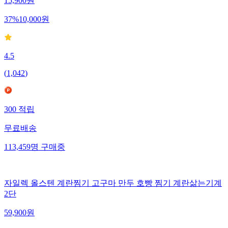
15,900
원
37
%
10,000
원
4.5
(
1,042
)
300
적립
무료배송
113,459
명
구매중
자일렉 올스텐 계란찜기 고구마 만두 호빵 찜기 계란삶는기계
2단
59,900
원