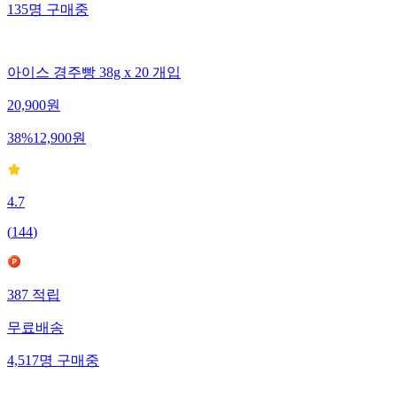
135
명
구매중
아이스 경주빵 38g x 20 개입
20,900
원
38
%
12,900
원
4.7
(
144
)
387
적립
무료배송
4,517
명
구매중