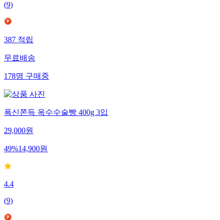
(
9
)
387
적립
무료배송
178
명
구매중
폭신쫀득 옥수수술빵 400g 3입
29,000
원
49
%
14,900
원
4.4
(
9
)