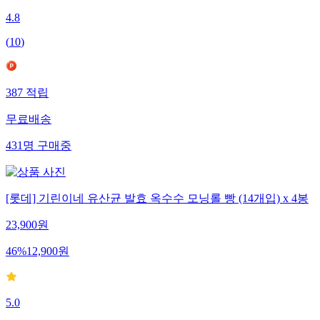
4.8
(
10
)
387
적립
무료배송
431
명
구매중
[롯데] 기린이네 유산균 발효 옥수수 모닝롤 빵 (14개입) x 4봉
23,900
원
46
%
12,900
원
5.0