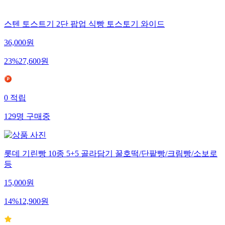
스텐 토스트기 2단 팝업 식빵 토스토기 와이드
36,000
원
23
%
27,600
원
0
적립
129
명
구매중
롯데 기린빵 10종 5+5 골라담기 꿀호떡/단팥빵/크림빵/소보로
등
15,000
원
14
%
12,900
원