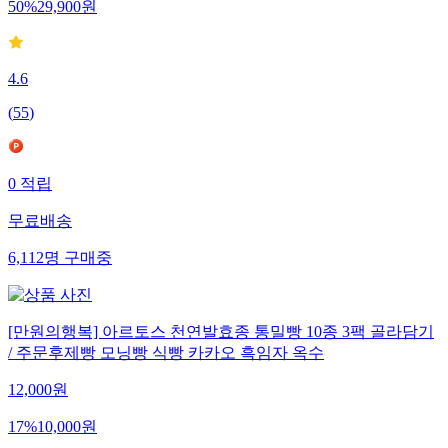
50
%
29,900
원
4.6
(
55
)
0
적립
무료배송
6,112
명
구매중
[만원의행복] 아르토스 천연발효종 통밀빵 10종 3팩 골라담기
/ 주문후제빵 모닝빵 식빵 카카오 흑임자 옥수
12,000
원
17
%
10,000
원