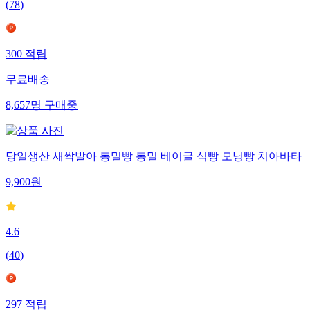
(
78
)
300
적립
무료배송
8,657
명
구매중
당일생산 새싹발아 통밀빵 통밀 베이글 식빵 모닝빵 치아바타
9,900
원
4.6
(
40
)
297
적립