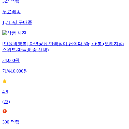
327
적립
무료배송
1,715
명
구매중
[만원의행복] 자연공유 단백질이 답이다 50g x 6봉 (오리지널/
스위트/마늘빵 중 선택)
34,000
원
71
%
10,000
원
4.8
(
73
)
300
적립