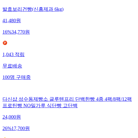
발효보리건빵(신흥제과 6kg)
41,480
원
16
%
34,770
원
1,043
적립
무료배송
100
명
구매중
다신샵 성수동제빵소 글루텐프리 단백한빵 4종 4팩/8팩/12팩
프로틴빵 NO밀가루 식단빵 고단백
24,000
원
26
%
17,700
원