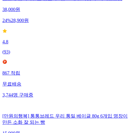
38,000
원
24
%
28,900
원
4.8
(
93
)
867
적립
무료배송
3,744
명
구매중
[만원의행복] 통통브레드 우리 통밀 베이글 80g 6개입 명장이
만든 소화 잘 되는 빵