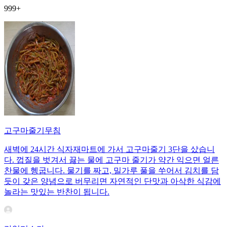
999+
고구마줄기무침
새벽에 24시간 식자재마트에 가서 고구마줄기 3단을 샀습니
다. 껍질을 벗겨서 끓는 물에 고구마 줄기가 약간 익으면 얼른
찬물에 헹굽니다. 물기를 짜고, 밀가루 풀을 쑤어서 김치를 담
듯이 갖은 양념으로 버무리면 자연적인 단맛과 아삭한 식감에
놀라는 맛있는 반찬이 됩니다.