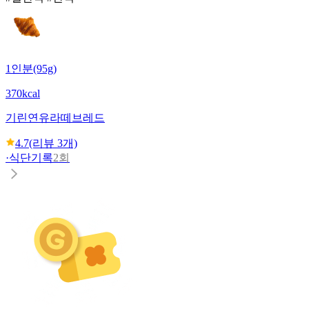
1인분(95g)
370kcal
기린
연유라떼브레드
4.7
(리뷰
3
개)
·
식단기록
2회