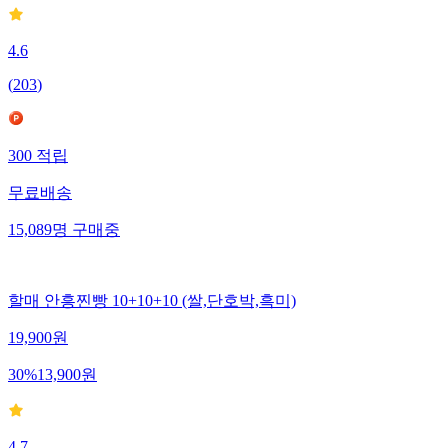
4.6
(
203
)
300
적립
무료배송
15,089
명
구매중
할매 안흥찐빵 10+10+10 (쌀,단호박,흑미)
19,900
원
30
%
13,900
원