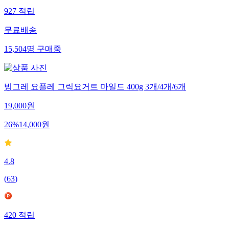
927
적립
무료배송
15,504
명
구매중
빙그레 요플레 그릭요거트 마일드 400g 3개/4개/6개
19,000
원
26
%
14,000
원
4.8
(
63
)
420
적립