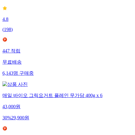
4.8
(
198
)
447
적립
무료배송
6,143
명
구매중
매일 바이오 그릭요거트 플레인 무가당 400g x 6
43,000
원
30
%
29,900
원