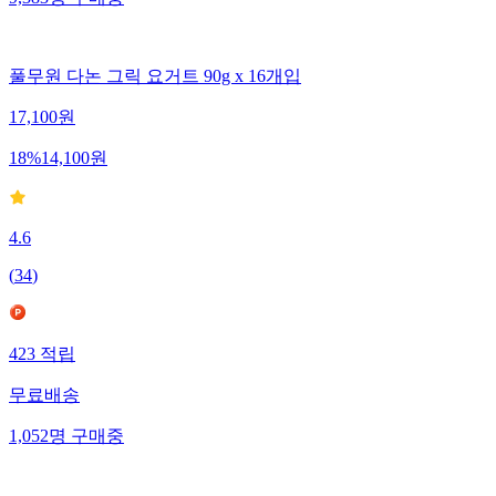
9,383
명
구매중
풀무원 다논 그릭 요거트 90g x 16개입
17,100
원
18
%
14,100
원
4.6
(
34
)
423
적립
무료배송
1,052
명
구매중