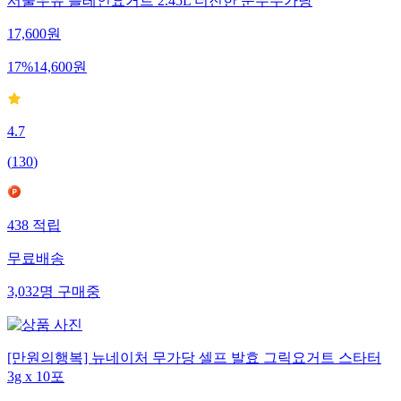
서울우유 플레인요거트 2.45L 더진한 순수무가당
17,600
원
17
%
14,600
원
4.7
(
130
)
438
적립
무료배송
3,032
명
구매중
[만원의행복] 뉴네이처 무가당 셀프 발효 그릭요거트 스타터
3g x 10포