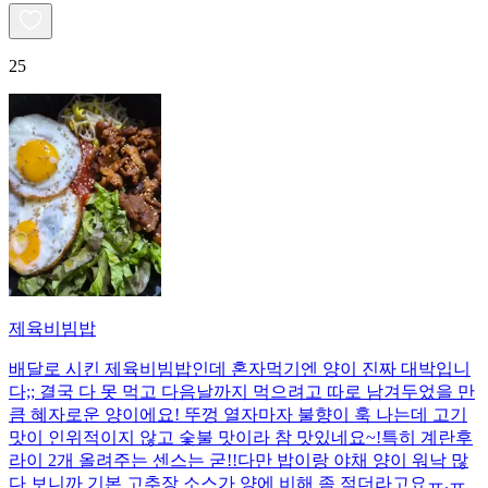
25
제육비빔밥
배달로 시킨 제육비빔밥인데 혼자먹기엔 양이 진짜 대박입니
다;; 결국 다 못 먹고 다음날까지 먹으려고 따로 남겨두었을 만
큼 혜자로운 양이에요! 뚜껑 열자마자 불향이 훅 나는데 고기
맛이 인위적이지 않고 숯불 맛이라 참 맛있네요~!특히 계란후
라이 2개 올려주는 센스는 굳!! ​다만 밥이랑 야채 양이 워낙 많
다 보니까 기본 고추장 소스가 양에 비해 좀 적더라고요ㅠ.ㅠ