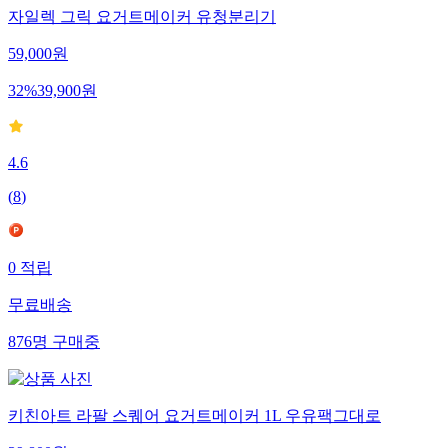
자일렉 그릭 요거트메이커 유청분리기
59,000
원
32
%
39,900
원
4.6
(
8
)
0
적립
무료배송
876
명
구매중
키친아트 라팔 스퀘어 요거트메이커 1L 우유팩그대로