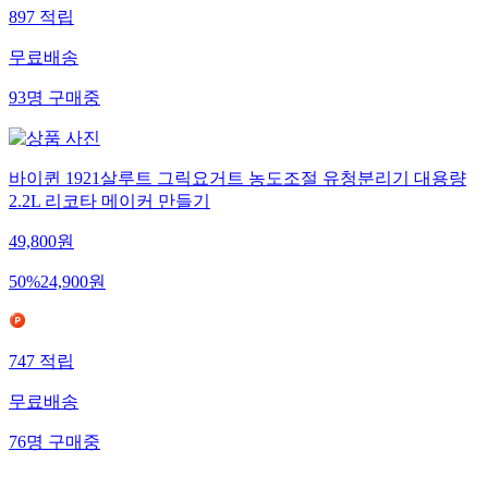
897
적립
무료배송
93
명
구매중
바이퀸 1921살루트 그릭요거트 농도조절 유청분리기 대용량
2.2L 리코타 메이커 만들기
49,800
원
50
%
24,900
원
747
적립
무료배송
76
명
구매중