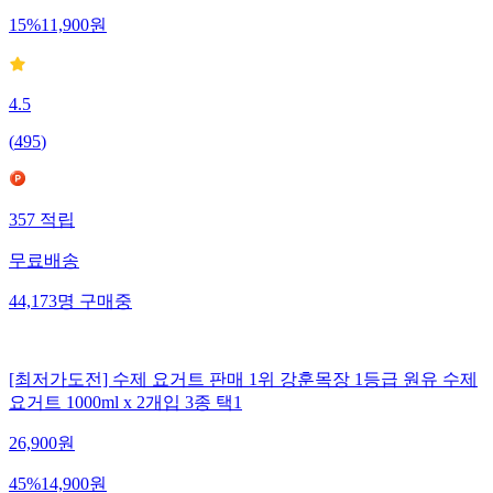
15
%
11,900
원
4.5
(
495
)
357
적립
무료배송
44,173
명
구매중
[최저가도전] 수제 요거트 판매 1위 강훈목장 1등급 원유 수제
요거트 1000ml x 2개입 3종 택1
26,900
원
45
%
14,900
원