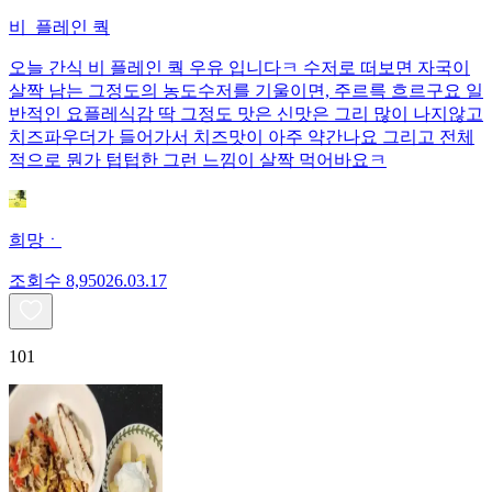
비_플레인 쿽
오늘 간식 비 플레인 쿽 우유 입니다ㅋ 수저로 떠보면 자국이
살짝 남는 그정도의 농도수저를 기울이면, 주르륵 흐르구요 일
반적인 요플레식감 딱 그정도 맛은 신맛은 그리 많이 나지않고
치즈파우더가 들어가서 치즈맛이 아주 약간나요 그리고 전체
적으로 뭔가 텁텁한 그런 느낌이 살짝 먹어바요ㅋ
희망ㆍ
조회수
8,950
26.03.17
101