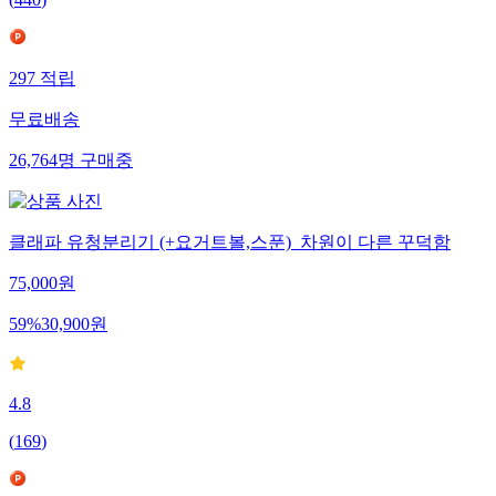
(
440
)
297
적립
무료배송
26,764
명
구매중
클래파 유청분리기 (+요거트볼,스푼)_차원이 다른 꾸덕함
75,000
원
59
%
30,900
원
4.8
(
169
)