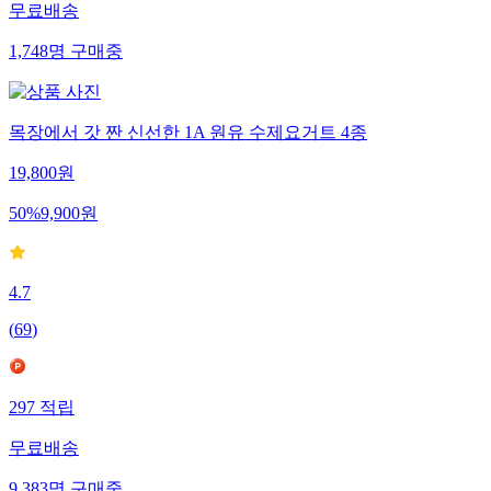
무료배송
1,748
명
구매중
목장에서 갓 짠 신선한 1A 원유 수제요거트 4종
19,800
원
50
%
9,900
원
4.7
(
69
)
297
적립
무료배송