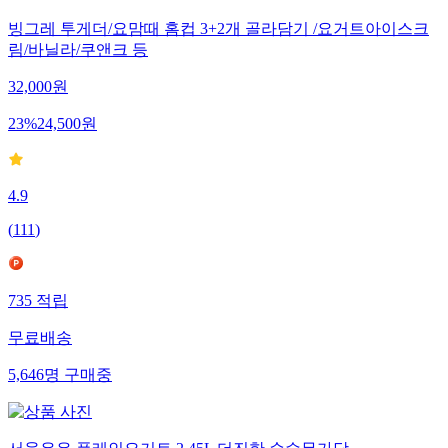
빙그레 투게더/요맘때 홈컵 3+2개 골라담기 /요거트아이스크
림/바닐라/쿠앤크 등
32,000
원
23
%
24,500
원
4.9
(
111
)
735
적립
무료배송
5,646
명
구매중