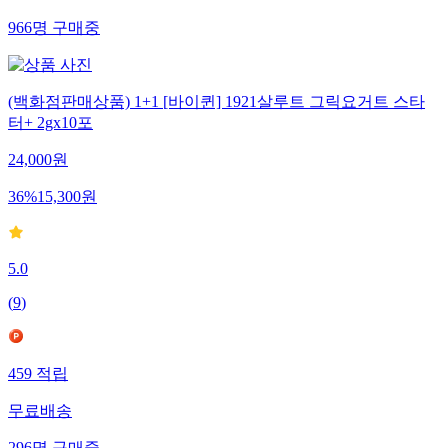
966
명
구매중
(백화점판매상품) 1+1 [바이퀸] 1921살루트 그릭요거트 스타
터+ 2gx10포
24,000
원
36
%
15,300
원
5.0
(
9
)
459
적립
무료배송