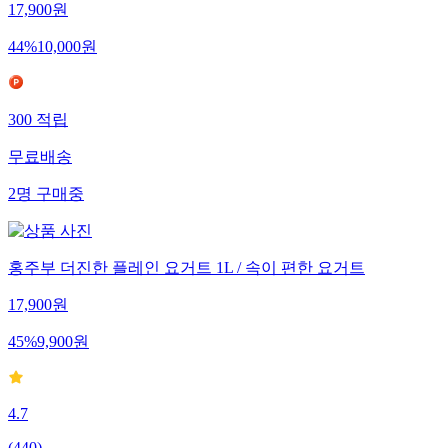
17,900
원
44
%
10,000
원
300
적립
무료배송
2
명
구매중
홍주부 더진한 플레인 요거트 1L / 속이 편한 요거트
17,900
원
45
%
9,900
원
4.7