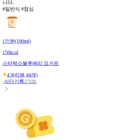
니다.
#일반식 #점심
1인분(190ml)
150kcal
스타벅스
블루베리 요거트
4.9
(리뷰
44
개)
·
식단기록
270회