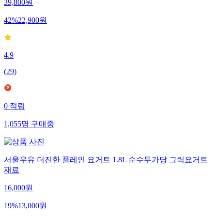
39,800
원
42
%
22,900
원
4.9
(
29
)
0
적립
1,055
명
구매중
서울우유 더진한 플레인 요거트 1.8L 순수무가당 그릭요거트
재료
16,000
원
19
%
13,000
원