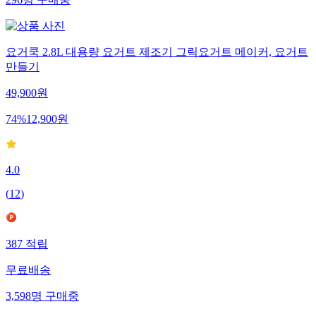
296
명
구매중
요거쿡 2.8L 대용량 요거트 제조기 그릭요거트 메이커, 요거트
만들기
49,900
원
74
%
12,900
원
4.0
(
12
)
387
적립
무료배송
3,598
명
구매중