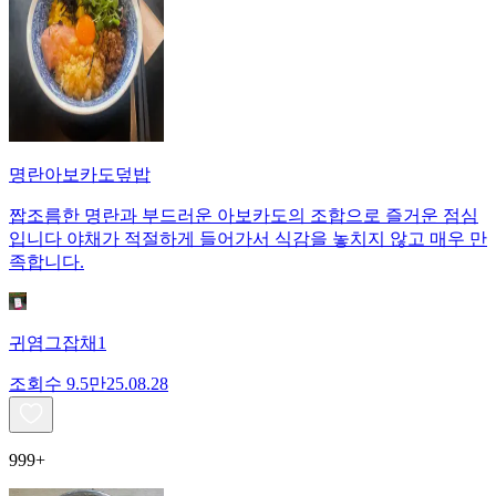
명란아보카도덮밥
짭조름한 명란과 부드러운 아보카도의 조합으로 즐거운 점심
입니다 야채가 적절하게 들어가서 식감을 놓치지 않고 매우 만
족합니다.
귀염그잡채1
조회수
9.5만
25.08.28
999+