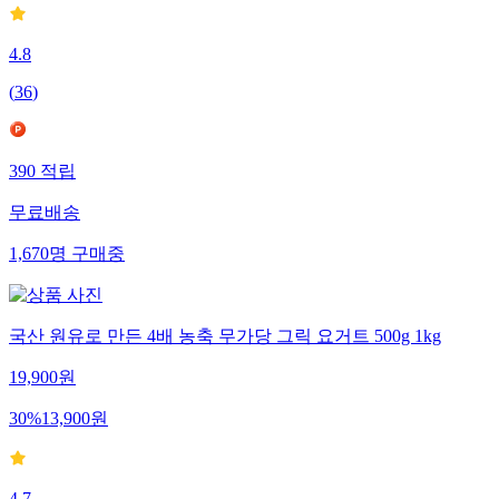
4.8
(
36
)
390
적립
무료배송
1,670
명
구매중
국산 원유로 만든 4배 농축 무가당 그릭 요거트 500g 1kg
19,900
원
30
%
13,900
원