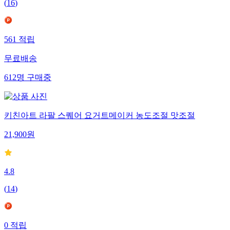
(
16
)
561
적립
무료배송
612
명
구매중
키친아트 라팔 스퀘어 요거트메이커 농도조절 맛조절
21,900
원
4.8
(
14
)
0
적립