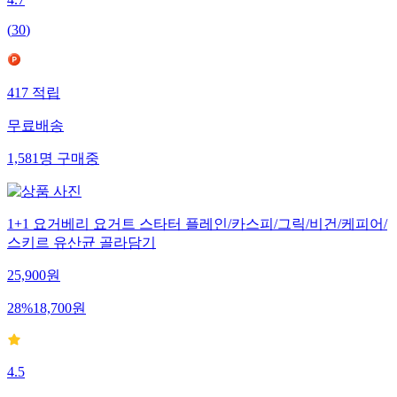
4.7
(
30
)
417
적립
무료배송
1,581
명
구매중
1+1 요거베리 요거트 스타터 플레인/카스피/그릭/비건/케피어/
스키르 유산균 골라담기
25,900
원
28
%
18,700
원
4.5