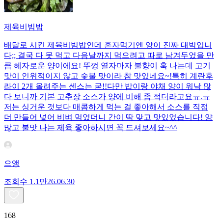
제육비빔밥
배달로 시킨 제육비빔밥인데 혼자먹기엔 양이 진짜 대박입니
다;; 결국 다 못 먹고 다음날까지 먹으려고 따로 남겨두었을 만
큼 혜자로운 양이에요! 뚜껑 열자마자 불향이 훅 나는데 고기
맛이 인위적이지 않고 숯불 맛이라 참 맛있네요~!특히 계란후
라이 2개 올려주는 센스는 굳!! ​다만 밥이랑 야채 양이 워낙 많
다 보니까 기본 고추장 소스가 양에 비해 좀 적더라고요ㅠ.ㅠ
저는 싱거운 것보다 매콤하게 먹는 걸 좋아해서 소스를 직접
더 만들어 넣어 비벼 먹었더니 간이 딱 맞고 맛있었습니다! 양
많고 불맛 나는 제육 좋아하시면 꼭 드셔보세요~^^
으앵
조회수
1.1만
26.06.30
168