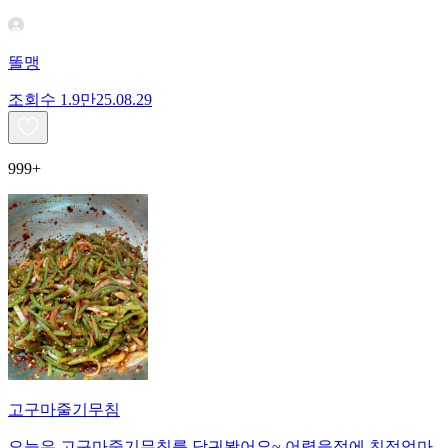
똘맹
조회수
1.9만
25.08.29
999+
고구마줄기무침
오늘은 고구마줄기무침를 담궈봤어요~ 어렸을적에 친정엄마