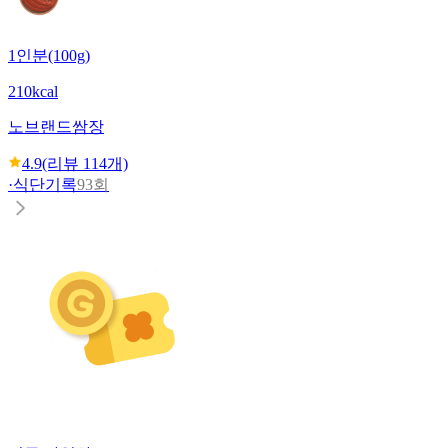
1인분(100g)
210kcal
노브랜드
쌈장
4.9
(리뷰
114
개)
·
식단기록
93회