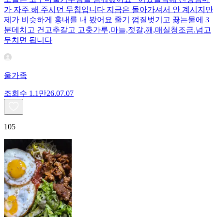
가 자주 해 주시던 무침입니다 지금은 돌아가셔서 안 계시지만
제가 비슷하게 훙내를 내 봤어요 줄기 껍질벗기고 끓는물에 3
분데치고 건고추갈고 고춧가루,마늘,젓갈,깨,매실청조금.넘고
무치면 됩니다
울가족
조회수
1.1만
26.07.07
105