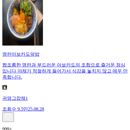
명란아보카도덮밥
짭조름한 명란과 부드러운 아보카도의 조합으로 즐거운 점심
입니다 야채가 적절하게 들어가서 식감을 놓치지 않고 매우 만
족합니다.
귀염그잡채1
조회수
9.5만
25.08.28
999+