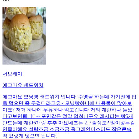
서브웨이
에그마요 샌드위치
에그마요 모닝빵 샌드위치 입니다. 수영을 하는데 가기전에 밥
을 먹으면 좀 무겁더라고요~ 모닝빵하나에 내용물이 많아보
이죠? 저거 하나에 두유하나 먹고갑니다 거의 계란하나 들었
다고보면됩니다~ 포만감은 정말 엄청나구요 레시피는 빵5개
만드는데 계란5개랑 후추 마요네즈는 2큰술정도? 많이넣는걸
안좋아해요 설탕조금 소금조금 홀그레인머스터드 작은큰술
딱 요렇게 넣으면 됩니다.