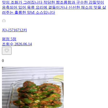
맛의 조화가 그려집니다 적당한 짭조름함과 구수한 감칠맛이
응축되어 있어 육류 요리에 곁들이거나 신선한 채소의 맛을 살
려주는 훌륭한 양념 소스입니다
지니5716712카
평점
5
점
조회수
28
26.06.14
0