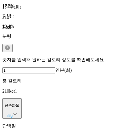
17.3
%
1인분(회)
지방
:
210
13.4
%
Kcal
분량
숫자를 입력해 원하는 칼로리 정보를 확인해보세요
인분(회)
총 칼로리
210
kcal
탄수화물
36
g
단백질