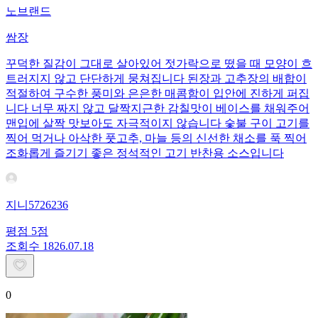
노브랜드
쌈장
꾸덕한 질감이 그대로 살아있어 젓가락으로 떴을 때 모양이 흐
트러지지 않고 단단하게 뭉쳐집니다 된장과 고추장의 배합이
적절하여 구수한 풍미와 은은한 매콤함이 입안에 진하게 퍼집
니다 너무 짜지 않고 달짝지근한 감칠맛이 베이스를 채워주어
맨입에 살짝 맛보아도 자극적이지 않습니다 숯불 구이 고기를
찍어 먹거나 아삭한 풋고추, 마늘 등의 신선한 채소를 푹 찍어
조화롭게 즐기기 좋은 정석적인 고기 반찬용 소스입니다
지니5726236
평점
5
점
조회수
18
26.07.18
0