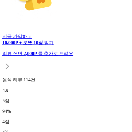
지금 가입하고
10,000P + 로또 10장
받기
리뷰 쓰면
2,000P
를 추가로 드려요
음식 리뷰
114
건
4.9
5
점
94
%
4
점