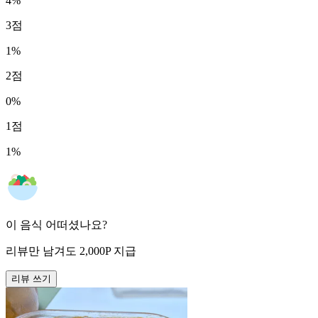
4
%
3
점
1
%
2
점
0
%
1
점
1
%
이 음식 어떠셨나요?
리뷰만 남겨도
2,000
P
지급
리뷰 쓰기