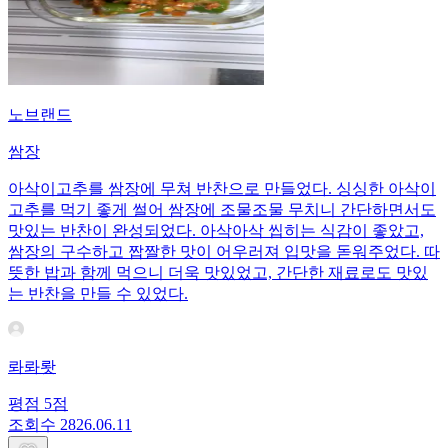
노브랜드
쌈장
아삭이고추를 쌈장에 무쳐 반찬으로 만들었다. 싱싱한 아삭이
고추를 먹기 좋게 썰어 쌈장에 조물조물 무치니 간단하면서도
맛있는 반찬이 완성되었다. 아삭아삭 씹히는 식감이 좋았고,
쌈장의 구수하고 짭짤한 맛이 어우러져 입맛을 돋워주었다. 따
뜻한 밥과 함께 먹으니 더욱 맛있었고, 간단한 재료로도 맛있
는 반찬을 만들 수 있었다.
롸롸뢋
평점
5
점
조회수
28
26.06.11