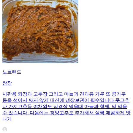
노브랜드
쌈장
시판용 되장과 고추장 그리고 마늘과 견과류 가루 또 콩가루
등을 섞어서 짜지 않게 대신에 냉장보관이 필수입니다 풋고추
나 가지고추등 야채와도 삼겹살 먹을때 마늘과 함께. 막 먹을
수 있습니다. 다음에는 청양고추도 추가해서 살짝 매콤하게 맛
나게