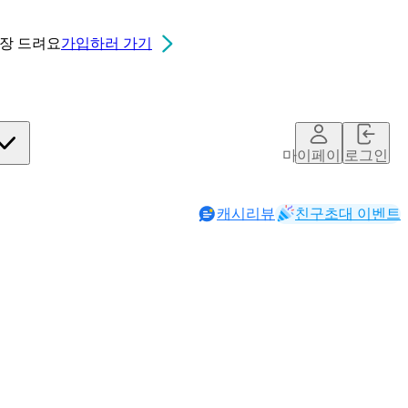
0장
드려요
가입하러 가기
마이페이지
로그인
캐시리뷰
친구초대 이벤트