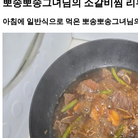
뽀송뽀송그녀님의 소갈비찜 리
아침에 일반식으로 먹은 뽀송뽀송그녀님의