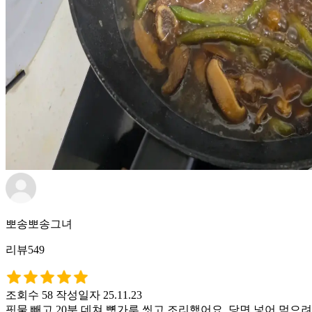
뽀송뽀송그녀
리뷰549
조회수 58
작성일자 25.11.23
핏물 빼고 20분 데쳐 뼛가루 씻고 조리했어요. 당면 넣어 먹으