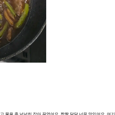
려고 물을 좀 넉넉히 잡아 끓였어요. 짭짤 달달 너무 맛있어요. 여