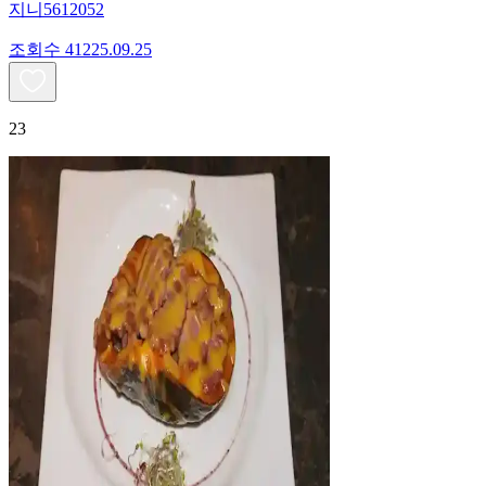
지니5612052
조회수
412
25.09.25
23