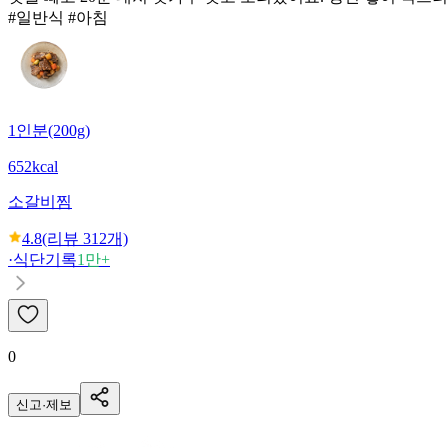
#일반식 #아침
1인분(200g)
652kcal
소갈비찜
4.8
(리뷰
312
개)
·
식단기록
1만+
0
신고·제보