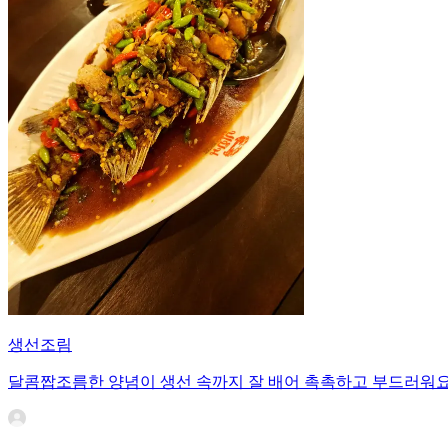
생선조림
달콤짭조름한 양념이 생선 속까지 잘 배어 촉촉하고 부드러워요.