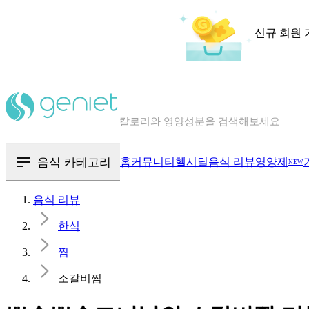
신규 회원 
칼로리와 영양성분을 검색해보세요
혈당 · 다이어트 음식 검색해보세요
음식 · 영양제 리뷰를 찾아보세요
음식 카테고리
홈
커뮤니티
헬시딜
음식 리뷰
영양제
NEW
음식 리뷰
한식
찜
소갈비찜