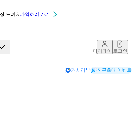
0장
드려요
가입하러 가기
마이페이지
로그인
캐시리뷰
친구초대 이벤트