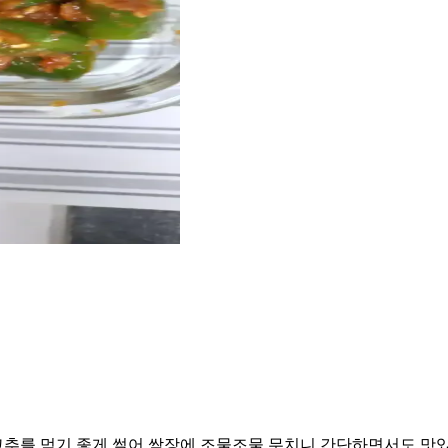
추를 먹기 좋게 썰어 쌈장에 조물조물 무치니 간단하면서도 맛있