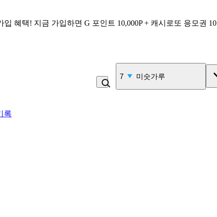
가입 혜택!
지금 가입하면
G 포인트 10,000P + 캐시로또 응모권 1
7
미숫가루
기록