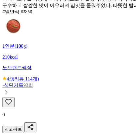
구수하고 짭짤한 맛이 어우러져 입맛을 돋워주었다. 따뜻한 밥과
#일반식 #저녁
1인분(100g)
210kcal
노브랜드
쌈장
4.9
(리뷰
114
개)
·
식단기록
93회
0
신고·제보