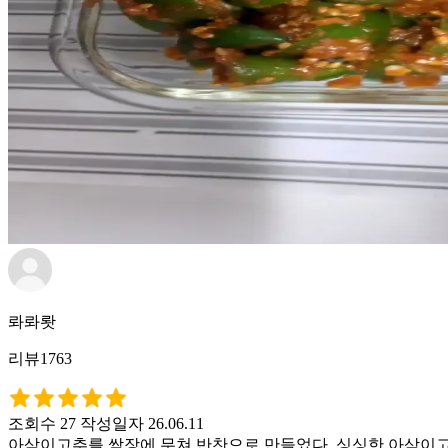
롸롸뢋
리뷰1763
조회수 27
작성일자 26.06.11
아삭이고추를 쌈장에 무쳐 반찬으로 만들었다. 싱싱한 아삭이고