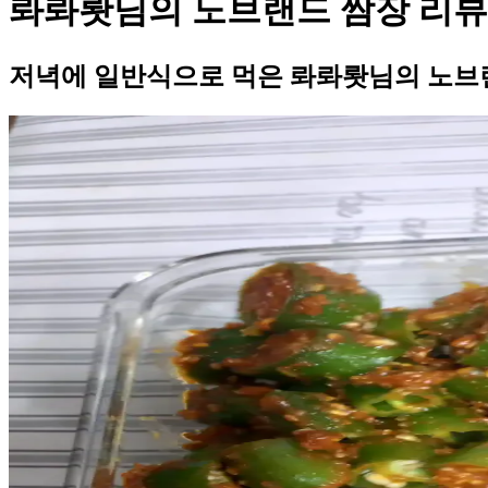
롸롸뢋님의 노브랜드 쌈장 리뷰
저녁에 일반식으로 먹은 롸롸뢋님의 노브