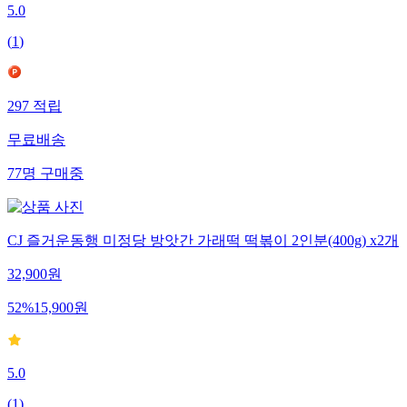
5.0
(
1
)
297
적립
무료배송
77
명
구매중
CJ 즐거운동행 미정당 방앗간 가래떡 떡볶이 2인분(400g) x2개
32,900
원
52
%
15,900
원
5.0