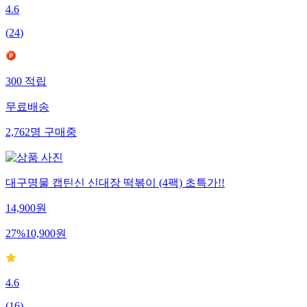
4.6
(
24
)
300
적립
무료배송
2,762
명
구매중
대구명물 캡틴신 신대장 떡볶이 (4팩) 초특가!!
14,900
원
27
%
10,900
원
4.6
(
16
)