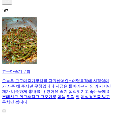
167
고구마줄기무침
오늘은 고구마줄기무침를 담궈봤어요~ 어렸을적에 친정엄마
가 자주 해 주시던 무침입니다 지금은 돌아가셔서 안 계시지만
제가 비슷하게 훙내를 내 봤어요 줄기 껍질벗기고 끓는물에 3
분데치고 건고추갈고 고춧가루,마늘,젓갈,깨,매실청조금.넘고
무치면 됩니다