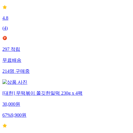
4.8
(
4
)
297
적립
무료배송
214
명
구매중
[대한] 무떡볶이 쫄깃한밀떡 230g x 4팩
30,000
원
67
%
9,900
원