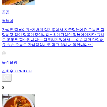
곰곰
떡볶이
간식은 떡볶이죠~가볍게 먹기좋아서 자주먹는데요 오늘은 김
말이랑 같이 먹을예정입니다~ 최애간식인 떡볶이이지만 그래
도 운동은 필수입니다~~ 칼로리가있어서 ㅜ 아쉽지만 맛있어
요 ㅎㅎ 오늘도 간식겸식사로 먹고 힘내서 일합니다~~!
블리블링
조회수
71
26.03.09
0