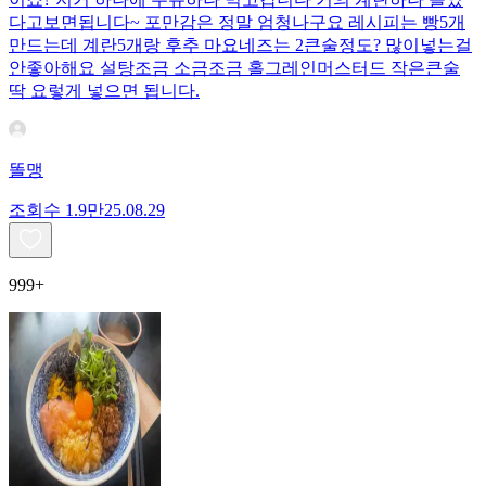
다고보면됩니다~ 포만감은 정말 엄청나구요 레시피는 빵5개
만드는데 계란5개랑 후추 마요네즈는 2큰술정도? 많이넣는걸
안좋아해요 설탕조금 소금조금 홀그레인머스터드 작은큰술
딱 요렇게 넣으면 됩니다.
똘맹
조회수
1.9만
25.08.29
999+