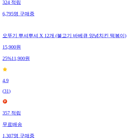
324
적립
6,795
명
구매중
오뚜기 뿌셔뿌셔 X 12개 (불고기 바베큐 양념치킨 떡볶이)
15,900
원
25
%
11,900
원
4.9
(
31
)
357
적립
무료배송
1,307
명
구매중