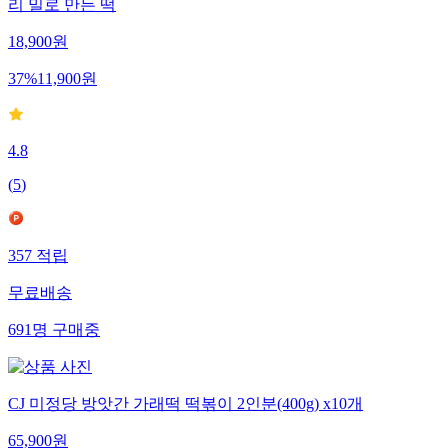
리 밀로 만든 떡
18,900
원
37
%
11,900
원
4.8
(
5
)
357
적립
무료배송
691
명
구매중
CJ 미정당 방앗간 가래떡 떡볶이 2인분(400g) x10개
65,900
원