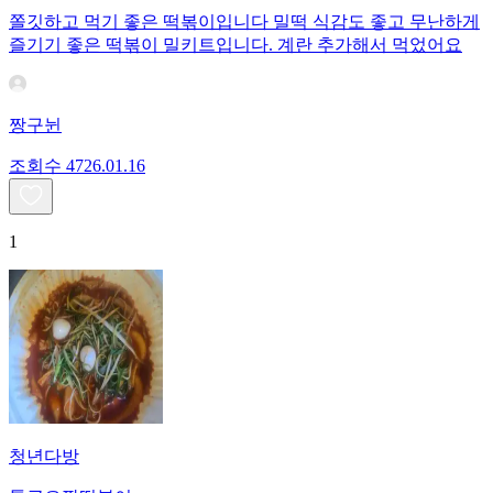
쫄깃하고 먹기 좋은 떡볶이입니다 밀떡 식감도 좋고 무난하게
즐기기 좋은 떡볶이 밀키트입니다. 계란 추가해서 먹었어요
짱구뉜
조회수
47
26.01.16
1
청년다방