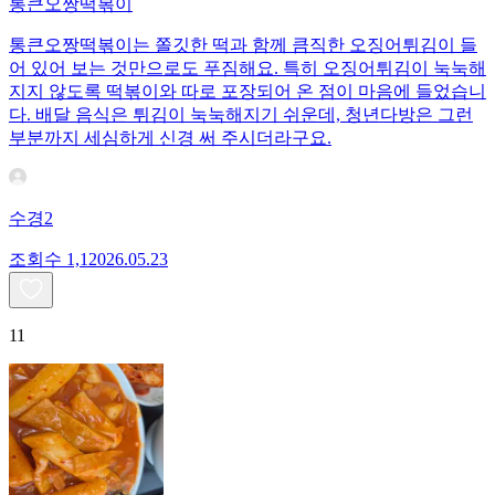
통큰오짱떡볶이
통큰오짱떡볶이는 쫄깃한 떡과 함께 큼직한 오징어튀김이 들
어 있어 보는 것만으로도 푸짐해요. 특히 오징어튀김이 눅눅해
지지 않도록 떡볶이와 따로 포장되어 온 점이 마음에 들었습니
다. 배달 음식은 튀김이 눅눅해지기 쉬운데, 청년다방은 그런
부분까지 세심하게 신경 써 주시더라구요.
수경2
조회수
1,120
26.05.23
11