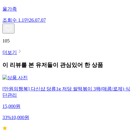
울가족
조회수
1.1만
26.07.07
105
더보기
이 리뷰를 본 유저들이 관심있어 한 상품
[만원의행복] 다신샵 당류1g 저당 쌀떡볶이 3팩(매콤/로제) 식
단관리
15,000
원
33
%
10,000
원