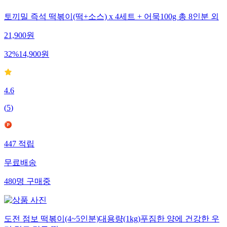
토끼밀 즉석 떡볶이(떡+소스) x 4세트 + 어묵100g 총 8인분 외
21,900
원
32
%
14,900
원
4.6
(
5
)
447
적립
무료배송
480
명
구매중
도전 점보 떡볶이(4~5인분)대용량(1kg)푸짐한 양에 건강한 우