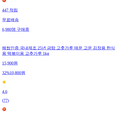
447
적립
무료배송
6,980
명
구매중
해썹인증 국내제조 25년 금탑 고춧가루 매운 고운 김장용 한식
용 떡볶이용 고추가루 1kg
15,900
원
32
%
10,800
원
4.6
(
77
)