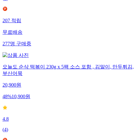
(
8
)
207
적립
무료배송
277
명
구매중
오늘도 순삭 떡볶이 230g x 5팩 소스 포함 , 김말이, 만두튀김,
부산어묵
20,900
원
48
%
10,900
원
4.8
(
4
)