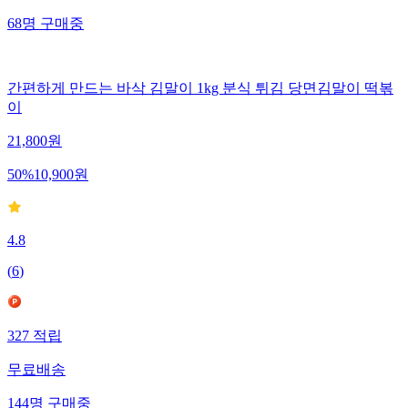
68
명
구매중
간편하게 만드는 바삭 김말이 1kg 분식 튀김 당면김말이 떡볶
이
21,800
원
50
%
10,900
원
4.8
(
6
)
327
적립
무료배송