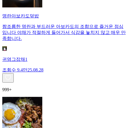
명란아보카도덮밥
짭조름한 명란과 부드러운 아보카도의 조합으로 즐거운 점심
입니다 야채가 적절하게 들어가서 식감을 놓치지 않고 매우 만
족합니다.
귀염그잡채1
조회수
9.4만
25.08.28
999+