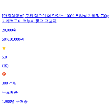
[만원의행복] 구워 먹으면 더 맛있는 100% 우리쌀 가래떡 700g
가래떡구이 떡볶이 물떡 떡꼬치
20,000
원
50
%
10,000
원
5.0
(
10
)
300
적립
무료배송
1,988
명
구매중