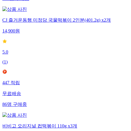
144
명
구매중
CJ 즐거운동행 미정당 국물떡볶이 2인분(401.2g) x2개
14,900
원
5.0
(
1
)
447
적립
무료배송
86
명
구매중
비비고 오리지널 컵떡볶이 110g x3개