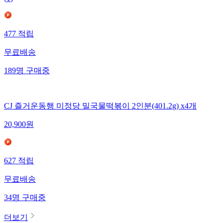
(
1
)
477
적립
무료배송
189
명
구매중
CJ 즐거운동행 미정당 밀국물떡볶이 2인분(401.2g) x4개
20,900
원
627
적립
무료배송
34
명
구매중
더보기