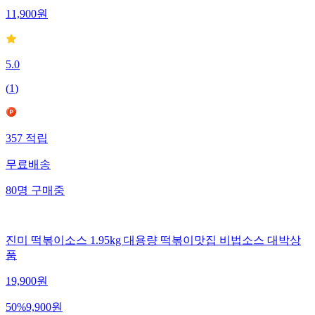
11,900
원
5.0
(
1
)
357
적립
무료배송
80
명
구매중
진미 떡볶이소스 1.95kg 대용량 떡볶이맛집 비법소스 대박상
품
19,900
원
50
%
9,900
원