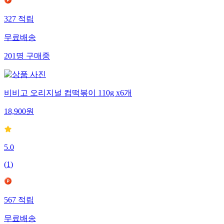
327
적립
무료배송
201
명
구매중
비비고 오리지널 컵떡볶이 110g x6개
18,900
원
5.0
(
1
)
567
적립
무료배송