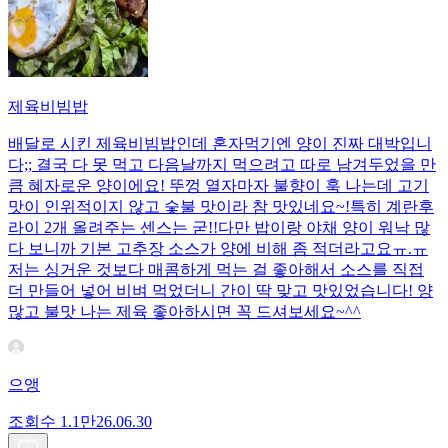
제육비빔밥
배달로 시킨 제육비빔밥인데 혼자먹기엔 양이 진짜 대박입니
다;; 결국 다 못 먹고 다음날까지 먹으려고 따로 남겨두었을 만
큼 혜자로운 양이에요! 뚜껑 열자마자 불향이 훅 나는데 고기
맛이 인위적이지 않고 숯불 맛이라 참 맛있네요~!특히 계란후
라이 2개 올려주는 센스는 굳!! ​다만 밥이랑 야채 양이 워낙 많
다 보니까 기본 고추장 소스가 양에 비해 좀 적더라고요ㅠ.ㅠ
저는 싱거운 것보다 매콤하게 먹는 걸 좋아해서 소스를 직접
더 만들어 넣어 비벼 먹었더니 간이 딱 맞고 맛있었습니다! 양
많고 불맛 나는 제육 좋아하시면 꼭 드셔보세요~^^
으앵
조회수
1.1만
26.06.30