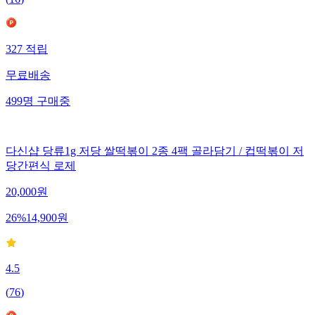
327
적립
무료배송
499
명
구매중
다신샵 당류1g 저당 쌀떡볶이 2종 4팩 골라담기 / 컵떡볶이 저
당간편식 로제
20,000
원
26
%
14,900
원
4.5
(
76
)