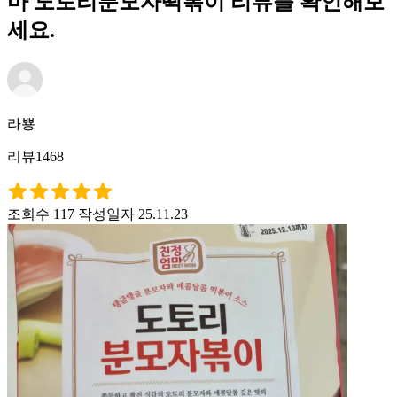
마 도토리분모자떡볶이 리뷰를 확인해보
세요.
라뿅
리뷰1468
조회수 117
작성일자 25.11.23