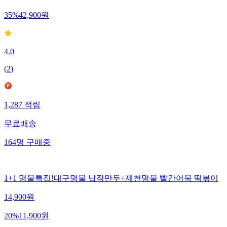
35
%
42,900
원
4.0
(
2
)
1,287
적립
무료배송
164
명
구매중
1+1 명물특집!대구명물 납작만두+제천명물 빨간어묵 떡볶이
14,900
원
20
%
11,900
원