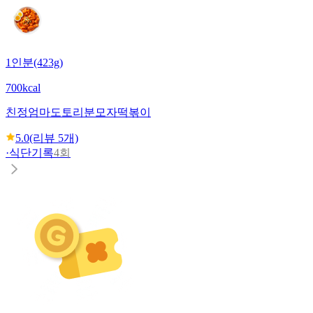
1인분(423g)
700kcal
친정엄마
도토리분모자떡볶이
5.0
(리뷰
5
개)
·
식단기록
4회