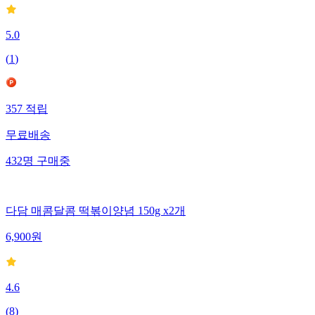
5.0
(
1
)
357
적립
무료배송
432
명
구매중
다담 매콤달콤 떡볶이양념 150g x2개
6,900
원
4.6