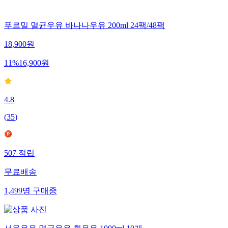
푸르밀 멸균우유 바나나우유 200ml 24팩/48팩
18,900
원
11
%
16,900
원
4.8
(
35
)
507
적립
무료배송
1,499
명
구매중