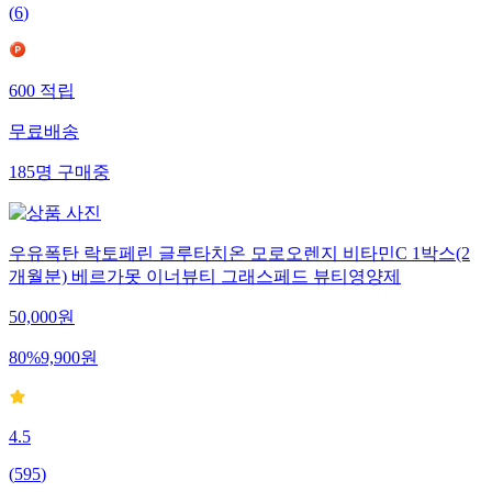
(
6
)
600
적립
무료배송
185
명
구매중
우유폭탄 락토페린 글루타치온 모로오렌지 비타민C 1박스(2
개월분) 베르가못 이너뷰티 그래스페드 뷰티영양제
50,000
원
80
%
9,900
원
4.5
(
595
)