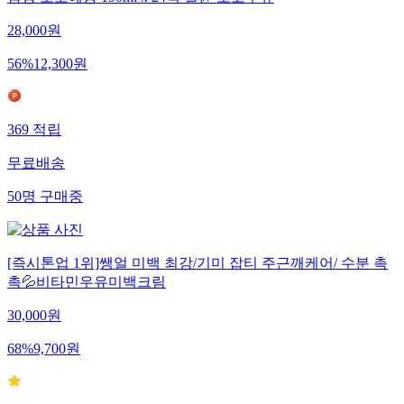
남양 초코에몽 190ml x 24팩 멸균 초코우유
28,000
원
56
%
12,300
원
369
적립
무료배송
50
명
구매중
[즉시톤업 1위]쌩얼 미백 최강/기미 잡티 주근깨케어/ 수분 촉
촉💦비타민우유미백크림
30,000
원
68
%
9,700
원