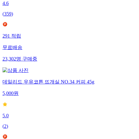
4.6
(
359
)
291
적립
무료배송
23,302
명
구매중
데일리드 우유코튼 뜨개실 NO.34 커피 45g
5,000
원
5.0
(
2
)