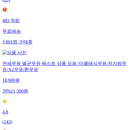
483
적립
무료배송
3,891
명
구매중
연세우유 멸균우유 베스트 상품 모음 /더클래식우유/저지방우
유/A2우유/흰우유
18,900
원
39
%
11,500
원
4.8
(
143
)