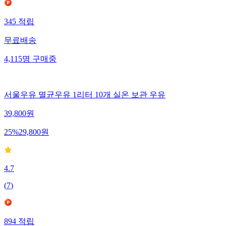
345
적립
무료배송
4,115
명
구매중
서울우유 멸균우유 1리터 10개 실온 보관 우유
39,800
원
25
%
29,800
원
4.7
(
7
)
894
적립