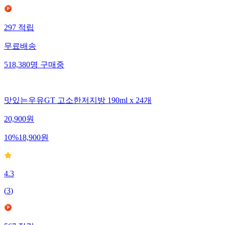
297
적립
무료배송
518,380
명
구매중
맛있는우유GT 고소한저지방 190ml x 24개
20,900
원
10
%
18,900
원
4.3
(
3
)