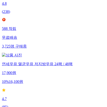
4.8
(
238
)
588
적립
무료배송
3,725
명
구매중
연세우유 멸균우유 저지방우유 24팩 / 48팩
17,900
원
10
%
16,100
원
4.7
(
85
)