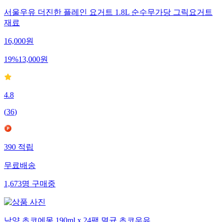
서울우유 더진한 플레인 요거트 1.8L 순수무가당 그릭요거트
재료
16,000
원
19
%
13,000
원
4.8
(
36
)
390
적립
무료배송
1,673
명
구매중