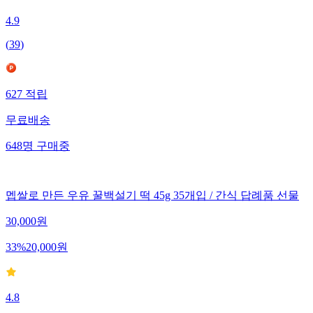
4.9
(
39
)
627
적립
무료배송
648
명
구매중
멥쌀로 만든 우유 꿀백설기 떡 45g 35개입 / 간식 답례품 선물
30,000
원
33
%
20,000
원
4.8