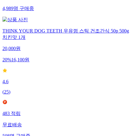
4,989
명
구매중
THINK YOUR DOG TEETH 우유껌 스틱 건조간식 50p 500g
치킨맛 1개
20,000
원
20
%
16,100
원
4.6
(
25
)
483
적립
무료배송