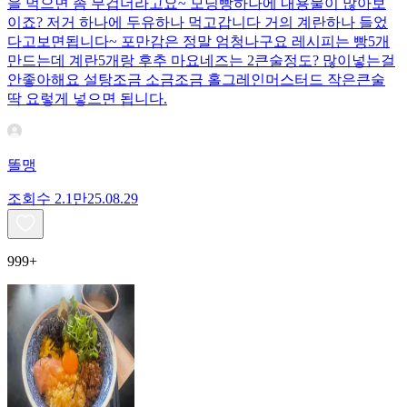
을 먹으면 좀 무겁더라고요~ 모닝빵하나에 내용물이 많아보
이죠? 저거 하나에 두유하나 먹고갑니다 거의 계란하나 들었
다고보면됩니다~ 포만감은 정말 엄청나구요 레시피는 빵5개
만드는데 계란5개랑 후추 마요네즈는 2큰술정도? 많이넣는걸
안좋아해요 설탕조금 소금조금 홀그레인머스터드 작은큰술
딱 요렇게 넣으면 됩니다.
똘맹
조회수
2.1만
25.08.29
999+