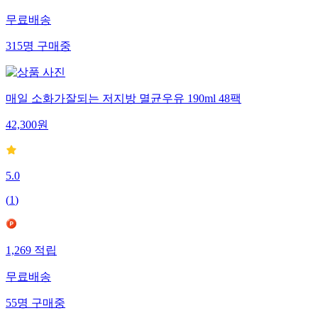
무료배송
315
명
구매중
매일 소화가잘되는 저지방 멸균우유 190ml 48팩
42,300
원
5.0
(
1
)
1,269
적립
무료배송
55
명
구매중