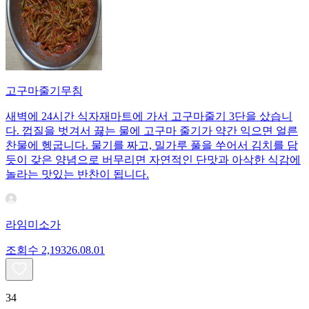
고구마줄기무침
새벽에 24시간 식자재마트에 가서 고구마줄기 3단을 샀습니
다. 껍질을 벗겨서 끓는 물에 고구마 줄기가 약간 익으면 얼른
찬물에 헹굽니다. 물기를 짜고, 밀가루 풀을 쑤어서 김치를 담
듯이 갖은 양념으로 버무리면 자연적인 단맛과 아삭한 식감에
놀라는 맛있는 반찬이 됩니다.
라임미소가
조회수
2,193
26.08.01
34