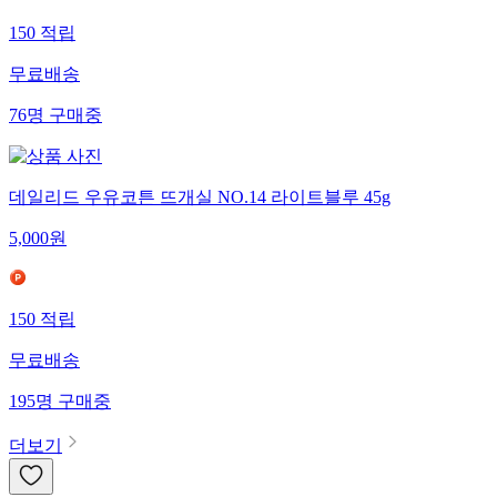
150
적립
무료배송
76
명
구매중
데일리드 우유코튼 뜨개실 NO.14 라이트블루 45g
5,000
원
150
적립
무료배송
195
명
구매중
더보기