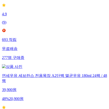
4.9
(
9
)
693
적립
무료배송
277
명
구매중
연세우유 세브란스 전용목장 A2단백 멸균우유 180ml 24팩 / 48
팩
39,900
원
48
%
20,900
원