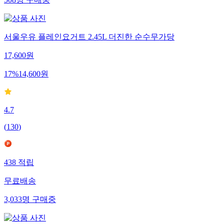
508
명
구매중
서울우유 플레인요거트 2.45L 더진한 순수무가당
17,600
원
17
%
14,600
원
4.7
(
130
)
438
적립
무료배송
3,033
명
구매중