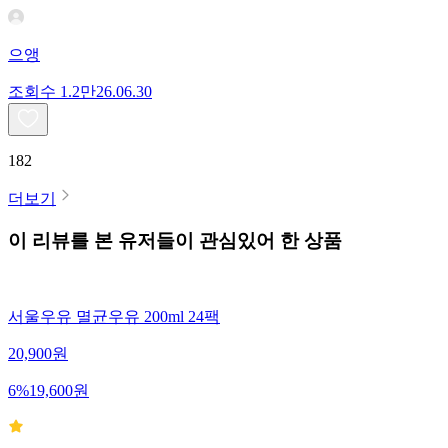
으앵
조회수
1.2만
26.06.30
182
더보기
이 리뷰를 본 유저들이 관심있어 한 상품
서울우유 멸균우유 200ml 24팩
20,900
원
6
%
19,600
원