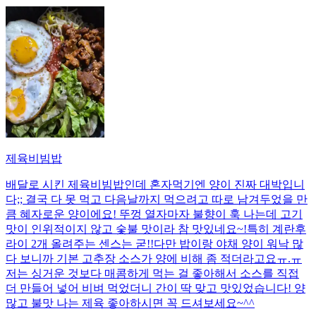
제육비빔밥
배달로 시킨 제육비빔밥인데 혼자먹기엔 양이 진짜 대박입니
다;; 결국 다 못 먹고 다음날까지 먹으려고 따로 남겨두었을 만
큼 혜자로운 양이에요! 뚜껑 열자마자 불향이 훅 나는데 고기
맛이 인위적이지 않고 숯불 맛이라 참 맛있네요~!특히 계란후
라이 2개 올려주는 센스는 굳!! ​다만 밥이랑 야채 양이 워낙 많
다 보니까 기본 고추장 소스가 양에 비해 좀 적더라고요ㅠ.ㅠ
저는 싱거운 것보다 매콤하게 먹는 걸 좋아해서 소스를 직접
더 만들어 넣어 비벼 먹었더니 간이 딱 맞고 맛있었습니다! 양
많고 불맛 나는 제육 좋아하시면 꼭 드셔보세요~^^