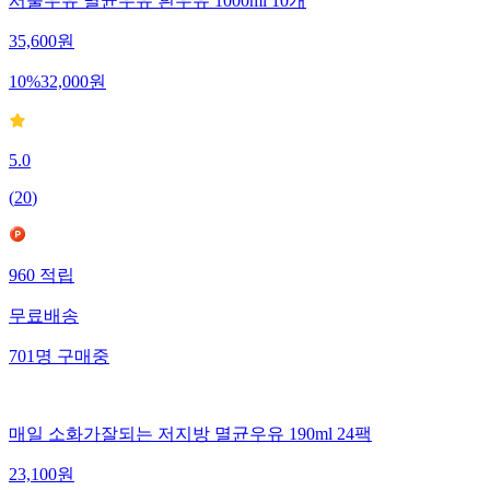
서울우유 멸균우유 흰우유 1000ml 10개
35,600
원
10
%
32,000
원
5.0
(
20
)
960
적립
무료배송
701
명
구매중
매일 소화가잘되는 저지방 멸균우유 190ml 24팩
23,100
원