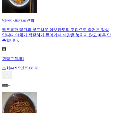
명란아보카도덮밥
짭조름한 명란과 부드러운 아보카도의 조합으로 즐거운 점심
입니다 야채가 적절하게 들어가서 식감을 놓치지 않고 매우 만
족합니다.
귀염그잡채1
조회수
9.5만
25.08.28
999+