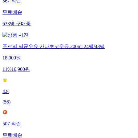
567
적립
무료배송
633
명
구매중
푸르밀 멸균우유 가나초코우유 200ml 24팩/48팩
18,900
원
11
%
16,900
원
4.8
(
56
)
507
적립
무료배송