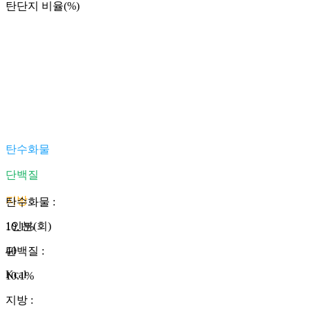
탄단지 비율(%)
탄수화물
단백질
지방
탄수화물
:
1인분(회)
10.1
%
40
단백질
:
Kcal
10.1
%
지방
: