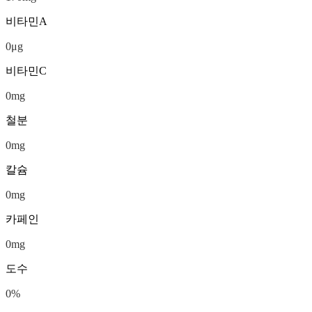
비타민A
0
μg
비타민C
0
mg
철분
0
mg
칼슘
0
mg
카페인
0
mg
도수
0
%