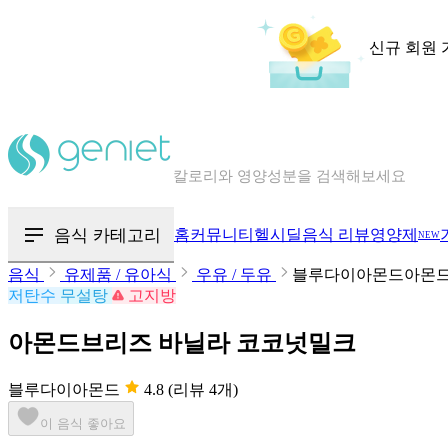
신규 회원 
칼로리와 영양성분을 검색해보세요
혈당 · 다이어트 음식 검색해보세요
음식 카테고리
홈
커뮤니티
헬시딜
음식 리뷰
영양제
NEW
음식 · 영양제 리뷰를 찾아보세요
음식
유제품 / 유아식
우유 / 두유
블루다이아몬드아몬드
저탄수
무설탕
고지방
아몬드브리즈 바닐라 코코넛밀크
블루다이아몬드
4.8
(리뷰 4개)
이 음식 좋아요