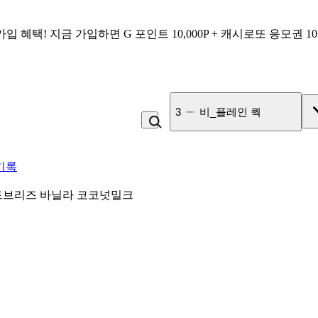
가입 혜택!
지금 가입하면
G 포인트 10,000P + 캐시로또 응모권 1
4
잡곡밥
기록
브리즈 바닐라 코코넛밀크