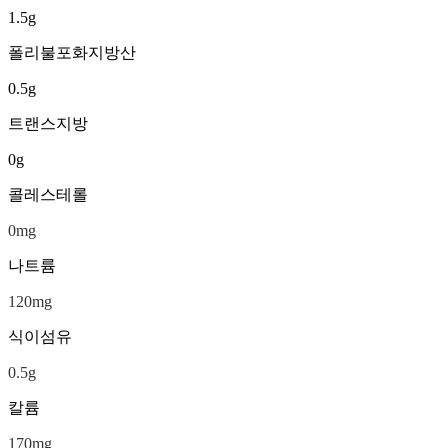
1.5
g
폴리불포화지방산
0.5
g
트랜스지방
0
g
콜레스테롤
0
mg
나트륨
120
mg
식이섬유
0.5
g
칼륨
170
mg