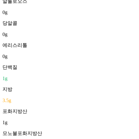
알룰로오스
0
g
당알콜
0
g
에리스리톨
0
g
단백질
1
g
지방
3.5
g
포화지방산
1
g
모노불포화지방산