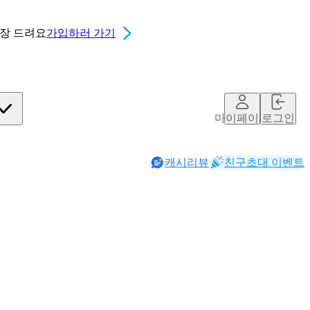
0장
드려요
가입하러 가기
마이페이지
로그인
캐시리뷰
친구초대 이벤트