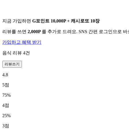
지금 가입하면
G포인트 10,000P + 캐시로또 10장
리뷰를 쓰면
2,000P
를 추가로 드려요. SNS 간편 로그인으로 
가입하고 혜택 받기
음식 리뷰
4
건
리뷰쓰기
4.8
5
점
75
%
4
점
25
%
3
점