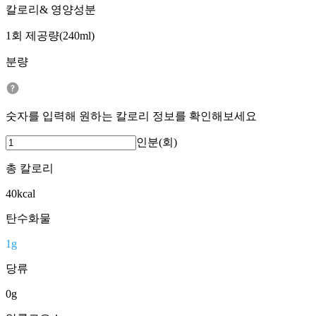
칼로리& 영양성분
1회 제공량(240ml)
분량
숫자를 입력해 원하는 칼로리 정보를 확인해보세요
인분(회)
총 칼로리
40
kcal
탄수화물
1
g
당류
0
g