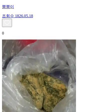
뿡뿡이
조회수
18
26.05.18
0