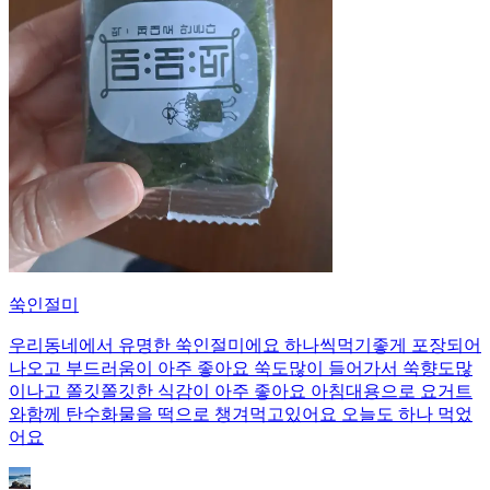
쑥인절미
우리동네에서 유명한 쑥인절미에요 하나씩먹기좋게 포장되어
나오고 부드러움이 아주 좋아요 쑥도많이 들어가서 쑥향도많
이나고 쫄깃쫄깃한 식감이 아주 좋아요 아침대용으로 요거트
와함께 탄수화물을 떡으로 챙겨먹고있어요 오늘도 하나 먹었
어요