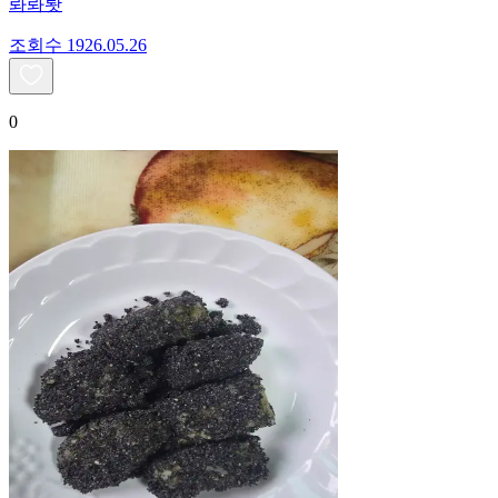
롸롸뢋
조회수
19
26.05.26
0