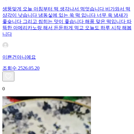
생뚱맞게 오늘 아침부터 떡 생각나서 먹엇습니다 비가와서 떡
샹각이 낫습니다 냉동싷에 있는 쑥 떡 입니다 너무 쑥 냄새가
좋슺니다 그리고 씹히는 맛이 좋습니다 해풍 맞은 떡입니다 따
뜩한 아메리카노랑 해서 든둔하게 먹고 오늘도 하루 시작 해봅
니다
이쁜건아니예요
조회수
25
26.05.20
0