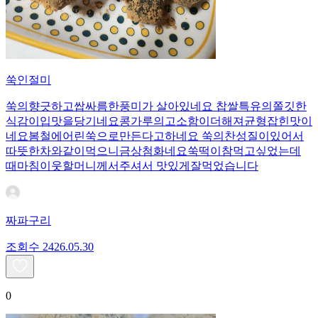
쑥인절미
쑥의향긋하고쌉싸름한풍미가 살아있네요 찹쌀특유의쫄깃한
식감이입맛을당기네요콩가루의고소함이더해져균형잡힌맛이
네요봄철에어린쑥으로만든다고하네요 쑥의찬성질이있어서
따뜻한차와같이먹으니금상첨화네요쑥떡이참먹고싶었는데
때마침이웃할머니께서주셔서 맛있게잘먹었습니다
짜파구리
조회수
24
26.05.30
0