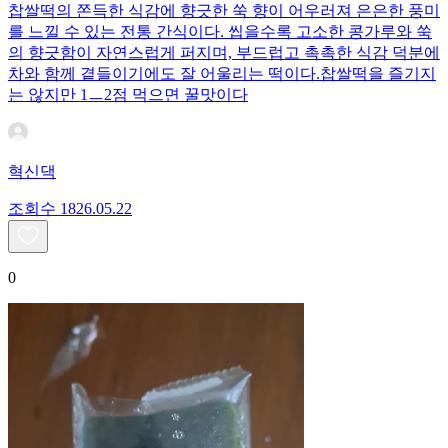
찹쌀떡의 쫀득한 식감에 향긋한 쑥 향이 어우러져 은은한 풍미
를 느낄 수 있는 전통 간식이다. 씹을수록 고소한 콩가루와 쑥
의 향긋함이 자연스럽게 퍼지며, 부드럽고 촉촉한 식감 덕분에
차와 함께 곁들이기에도 잘 어울리는 떡이다.찹쌀떡을 즐기지
는 않지만 1ㅡ2점 먹으면 꿀맛이다
혁신댁
조회수
18
26.05.22
0