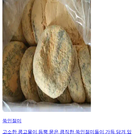
쑥인절미
고소한 콩고물이 듬뿍 묻은 큼직한 쑥인절미들이 가득 담겨 있