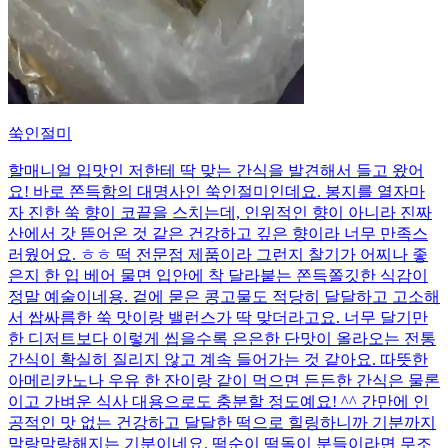
쑥인절미
할매니얼 입맛인 저한테 딱 맞는 간식을 발견해서 들고 왔어
요! 바로 쫀득함의 대명사인 쑥인절미인데요. 봉지를 열자마
자 진한 쑥 향이 코끝을 스치는데, 인위적인 향이 아니라 진짜
산에서 갓 뜯어온 것 같은 건강하고 깊은 향이라 너무 만족스
러웠어요. ㅎㅎ 떡 전문점 제품이라 그런지 찰기가 어찌나 좋
은지 한 입 베어 물면 입안에 착 달라붙는 쫀득쫄깃한 식감이
정말 예술이네용. 겉에 묻은 콩고물도 적당히 달달하고 고소해
서 쌉싸름한 쑥 맛이랑 밸런스가 딱 맞더라고요. 너무 달기만
한 디저트보다 이렇게 씹을수록 은은한 단맛이 올라오는 전통
간식이 확실히 질리지 않고 계속 들어가는 것 같아요. 따뜻한
아메리카노나 우유 한 잔이랑 같이 먹으면 든든한 간식은 물론
이고 가벼운 식사 대용으로도 충분할 정도예요! ^^ 간만에 인
공적인 맛 없는 건강하고 달달한 떡으로 힐링하니까 기분까지
말랑말랑해지는 기분이네요. 떡순이 떡돌이 분들이라면 무조