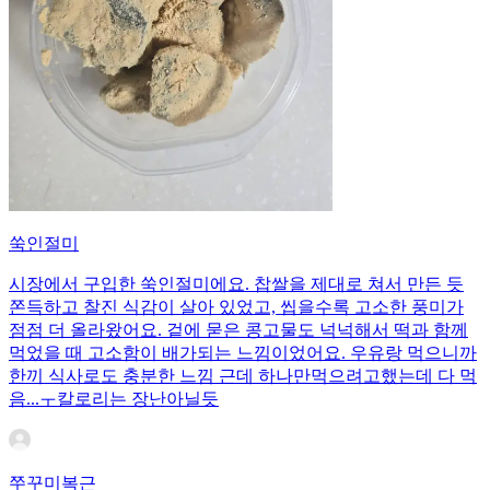
쑥인절미
시장에서 구입한 쑥인절미에요. 찹쌀을 제대로 쳐서 만든 듯
쫀득하고 찰진 식감이 살아 있었고, 씹을수록 고소한 풍미가
점점 더 올라왔어요. 겉에 묻은 콩고물도 넉넉해서 떡과 함께
먹었을 때 고소함이 배가되는 느낌이었어요. 우유랑 먹으니까
한끼 식사로도 충분한 느낌 근데 하나만먹으려고했는데 다 먹
음...ㅜ칼로리는 장난아닐듯
쭈꾸미복근