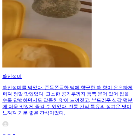
쑥인절미
쑥인절미를 먹었다. 쫀득쫀득한 떡에 향긋한 쑥 향이 은은하게
퍼져 정말 맛있었다. 고소한 콩가루까지 듬뿍 묻어 있어 씹을
수록 담백하면서도 달콤한 맛이 느껴졌고, 부드러운 식감 덕분
에 더욱 맛있게 즐길 수 있었다. 전통 간식 특유의 정겨운 맛이
느껴져 기분 좋은 간식이었다.