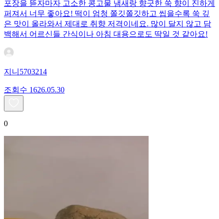
포장을 뜯자마자 고소한 콩고물 냄새랑 향긋한 쑥 향이 진하게
퍼져서 너무 좋아요! 떡이 엄청 쫄깃쫄깃하고 씹을수록 쑥 깊
은 맛이 올라와서 제대로 취향 저격이네요. 많이 달지 않고 담
백해서 어르신들 간식이나 아침 대용으로도 딱일 것 같아요!
지니5703214
조회수
16
26.05.30
0