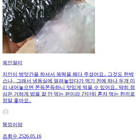
쑥인절미
지인이 방앗간을 하셔서 쑥떡을 해다 주셨어요.. 그것도 한박
스나,, 그래서 냉동실에 얼려놓았다가 먹기 전에 하나 두개 미
리 내어놓으면 쫀득쫀득하니 맛있게 먹을 수 있어요.. 딱히 점
심은 거하게 밥을 잘 안 먹는 편이라 간단히 혼자 먹는 한끼로
정말 좋아요..
똥낑이맘
조회수
25
26.05.16