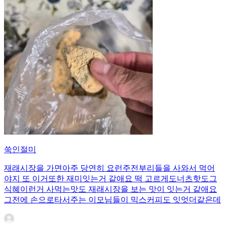
쑥인절미
재래시장을 가면아주 당연히 요런주전부리들을 사와서 먹어
야지 또 이거또한 재미잇는거 같애요 떡 고르게도너츠핫도그
식혜이런거 사먹는맛도 재래시장을 보는 맛이 잇는거 같애요
그전에 손으로타서주는 이모님들이 믹스커피도 잇엇더같은데