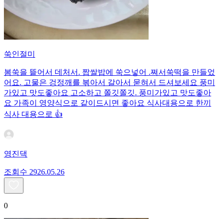
쑥인절미
봄쑥을 띁어서 데처서. 짭쌀밥에 쑥으넣어 .쪄서쑥떡을 만들었
어요. 고물은 겅정깨를 볶아서 갈아서 묻혀서 드셔보세요 풍미
가있고 맛도좋아요 고소하고 쫄깃쫄깃. 풍미가있고 맛도좋아
요 가족이 영양식으로 같이드시면 좋아요 식사대용으로 한끼
식사 대용으로 👍
영진댁
조회수
29
26.05.26
0