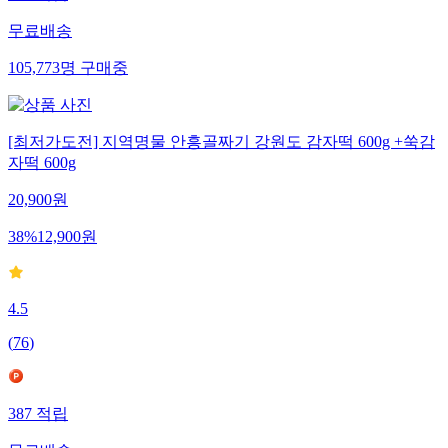
무료배송
105,773
명
구매중
[최저가도전] 지역명물 안흥골짜기 강원도 감자떡 600g +쑥감
자떡 600g
20,900
원
38
%
12,900
원
4.5
(
76
)
387
적립