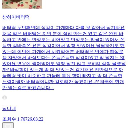
상하이버터떡
버터떡 두번째인데 식감이 가게마다 다를 것 같아서 남겨봐요
처음 먹은 버터떡은 지인 분이 직접 만든거 였고 같은 완전 바
삭하고 안에는 반정도는 비어있고 반정도는 찹쌀이 있어서 쫀
득한 겉바속쫀 요론 식감이어서 엄청 맛있어요 달달하기도 했
었는데 이번에 가게에서 시켜먹어본 버터떡은 안에가 찹살로
꽉 차있어서 바삭보다는 쫀득쫀득한 식감이었고 막 달지는 않
았어요 연유에 찍어먹어도 엄청 달진 않고 오히려 살짝 물렸달
까? 바삭함이 있는게 좀 더 맛있는거 같긴해요 전반적으로 까
눌레랑 맛이 비슷하고 까눌레 특유 향이 빠지고 좀 더 쫀득한
느낌이랄까 버터떡이니까 칼로리가 높겠지요..?? 하루에 한개
만 먹는걸로 하겠습니다 ..
닝니네
조회수
1,767
26.03.22