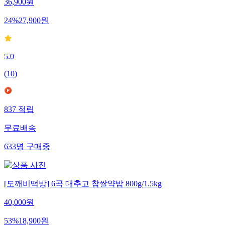
36,900
원
24
%
27,900
원
5.0
(
10
)
837
적립
무료배송
633
명
구매중
[도깨비떡방] 6곡 대추고 찹쌀약밥 800g/1.5kg
40,000
원
53
%
18,900
원