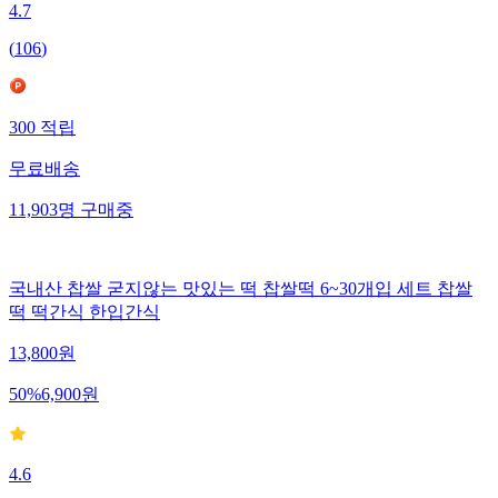
4.7
(
106
)
300
적립
무료배송
11,903
명
구매중
국내산 찹쌀 굳지않는 맛있는 떡 찹쌀떡 6~30개입 세트 찹쌀
떡 떡간식 한입간식
13,800
원
50
%
6,900
원
4.6