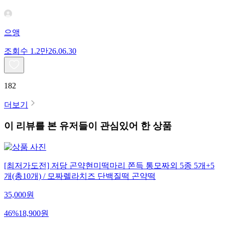
으앵
조회수
1.2만
26.06.30
182
더보기
이 리뷰를 본 유저들이 관심있어 한 상품
[최저가도전] 저당 곤약현미떡마리 쫀득 통모짜외 5종 5개+5
개(총10개) / 모짜렐라치즈 단백질떡 곤약떡
35,000
원
46
%
18,900
원