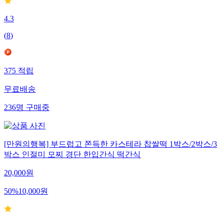
4.3
(
8
)
375
적립
무료배송
236
명
구매중
[만원의행복] 부드럽고 쫀득한 카스테라 찹쌀떡 1박스/2박스/3
박스 인절미 모찌 경단 한입간식 떡간식
20,000
원
50
%
10,000
원