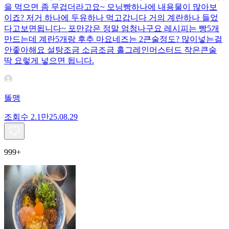
을 먹으면 좀 무겁더라고요~ 모닝빵하나에 내용물이 많아보
이죠? 저거 하나에 두유하나 먹고갑니다 거의 계란하나 들었
다고보면됩니다~ 포만감은 정말 엄청나구요 레시피는 빵5개
만드는데 계란5개랑 후추 마요네즈는 2큰술정도? 많이넣는걸
안좋아해요 설탕조금 소금조금 홀그레인머스터드 작은큰술
딱 요렇게 넣으면 됩니다.
똘맹
조회수
2.1만
25.08.29
999+