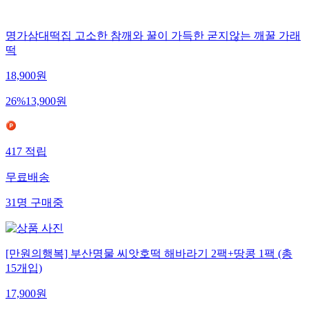
명가삼대떡집 고소한 참깨와 꿀이 가득한 굳지않는 깨꿀 가래
떡
18,900
원
26
%
13,900
원
417
적립
무료배송
31
명
구매중
[만원의행복] 부산명물 씨앗호떡 해바라기 2팩+땅콩 1팩 (총
15개입)
17,900
원