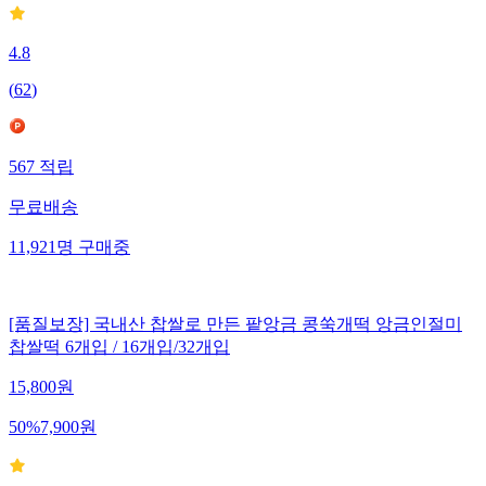
4.8
(
62
)
567
적립
무료배송
11,921
명
구매중
[품질보장] 국내산 찹쌀로 만든 팥앙금 콩쑥개떡 앙금인절미
찹쌀떡 6개입 / 16개입/32개입
15,800
원
50
%
7,900
원