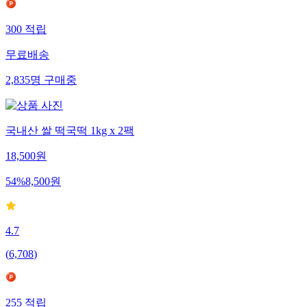
300
적립
무료배송
2,835
명
구매중
국내산 쌀 떡국떡 1kg x 2팩
18,500
원
54
%
8,500
원
4.7
(
6,708
)
255
적립