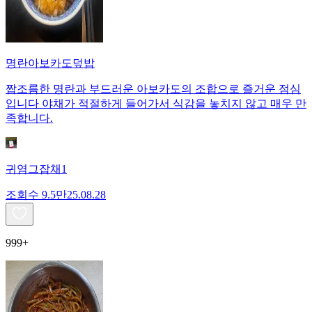
명란아보카도덮밥
짭조름한 명란과 부드러운 아보카도의 조합으로 즐거운 점심
입니다 야채가 적절하게 들어가서 식감을 놓치지 않고 매우 만
족합니다.
귀염그잡채1
조회수
9.5만
25.08.28
999+