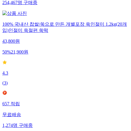
254,467
명
구매중
100% 국내산 찹쌀/쑥으로 만든 개별포장 쑥인절미 1.2kg(20개
입)인절미 쑥절편 쑥떡
43,800
원
50
%
21,900
원
4.3
(
3
)
657
적립
무료배송
1,274
명
구매중