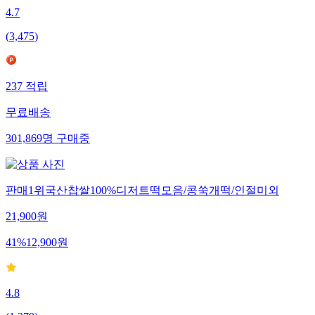
4.7
(
3,475
)
237
적립
무료배송
301,869
명
구매중
판매1위국산찹쌀100%디저트떡모음/콩쑥개떡/인절미외
21,900
원
41
%
12,900
원
4.8