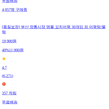
무료배송
4,957
명
구매중
[품질보장] 부산 깡통시장 명물 꼬치어묵 30개입 외 어묵탕/물
떡
19,900
원
40
%
11,900
원
4.7
(
6,271
)
357
적립
무료배송