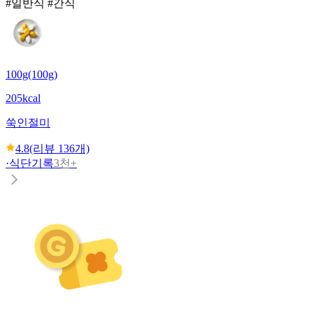
#일반식 #간식
100g(100g)
205kcal
쑥인절미
4.8
(리뷰
136
개)
·
식단기록
3천+