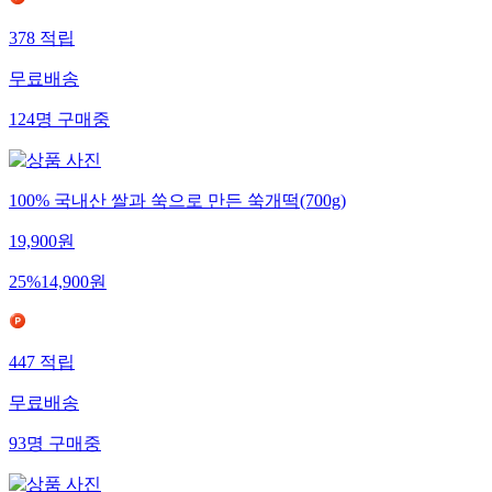
378
적립
무료배송
124
명
구매중
100% 국내산 쌀과 쑥으로 만든 쑥개떡(700g)
19,900
원
25
%
14,900
원
447
적립
무료배송
93
명
구매중