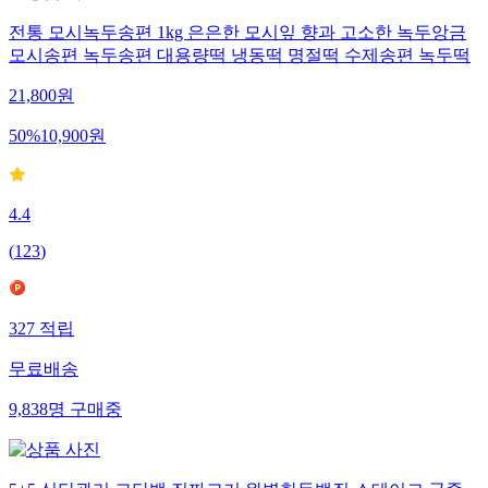
전통 모시녹두송편 1kg 은은한 모시잎 향과 고소한 녹두앙금
모시송편 녹두송편 대용량떡 냉동떡 명절떡 수제송편 녹두떡
21,800
원
50
%
10,900
원
4.4
(
123
)
327
적립
무료배송
9,838
명
구매중