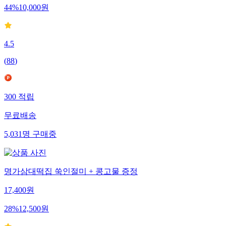
44
%
10,000
원
4.5
(
88
)
300
적립
무료배송
5,031
명
구매중
명가삼대떡집 쑥인절미 + 콩고물 증정
17,400
원
28
%
12,500
원