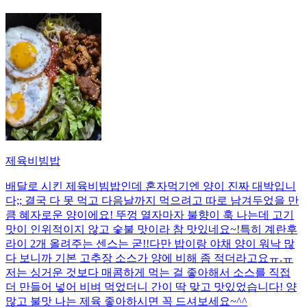
제육비빔밥
배달로 시킨 제육비빔밥인데 혼자먹기엔 양이 진짜 대박입니
다;; 결국 다 못 먹고 다음날까지 먹으려고 따로 남겨두었을 만
큼 혜자로운 양이에요! 뚜껑 열자마자 불향이 훅 나는데 고기
맛이 인위적이지 않고 숯불 맛이라 참 맛있네요~!특히 계란후
라이 2개 올려주는 센스는 굳!! ​다만 밥이랑 야채 양이 워낙 많
다 보니까 기본 고추장 소스가 양에 비해 좀 적더라고요ㅠ.ㅠ
저는 싱거운 것보다 매콤하게 먹는 걸 좋아해서 소스를 직접
더 만들어 넣어 비벼 먹었더니 간이 딱 맞고 맛있었습니다! 양
많고 불맛 나는 제육 좋아하시면 꼭 드셔보세요~^^