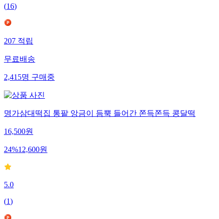
(
16
)
207
적립
무료배송
2,415
명
구매중
명가삼대떡집 통팥 앙금이 듬뿍 들어간 쫀득쫀득 콩달떡
16,500
원
24
%
12,600
원
5.0
(
1
)