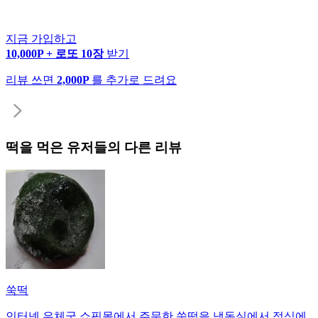
지금 가입하고
10,000P + 로또 10장
받기
리뷰 쓰면
2,000P
를 추가로 드려요
떡
을 먹은 유저들의 다른 리뷰
쑥떡
인터넷 우체국 쇼핑몰에서 주문한 쑥떡을 냉동실에서 점심에