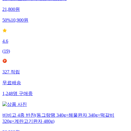
입 개별포장 식사대용 팥앙금떡
21,800
원
50
%
10,900
원
4.6
(
19
)
327
적립
무료배송
1,248
명
구매중
비비고 4종 반찬(동그랑땡 340g+해물완자 340g+떡갈비
320g+계란고기완자 480g)