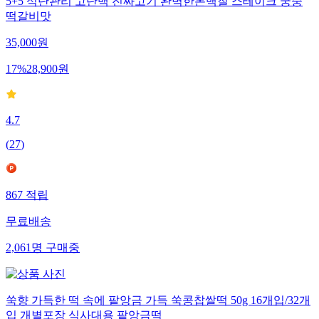
5+5 식단관리 고단백 진짜고기 완벽한돈백질 스테이크 궁중
떡갈비맛
35,000
원
17
%
28,900
원
4.7
(
27
)
867
적립
무료배송
2,061
명
구매중
쑥향 가득한 떡 속에 팥앙금 가득 쑥콩찹쌀떡 50g 16개입/32개