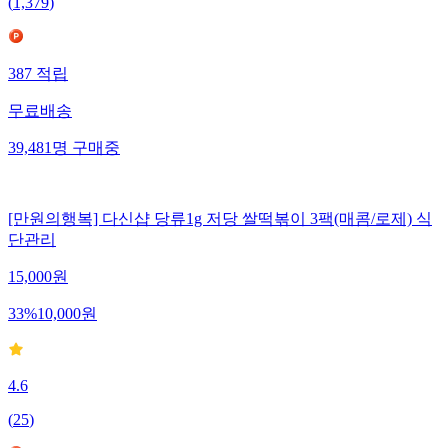
(
1,379
)
387
적립
무료배송
39,481
명
구매중
[만원의행복] 다신샵 당류1g 저당 쌀떡볶이 3팩(매콤/로제) 식
단관리
15,000
원
33
%
10,000
원
4.6
(
25
)