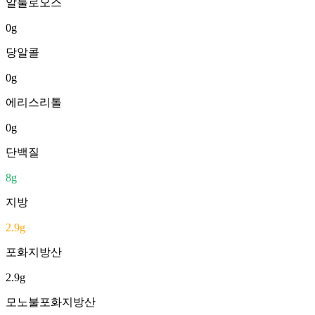
알룰로오스
0
g
당알콜
0
g
에리스리톨
0
g
단백질
8
g
지방
2.9
g
포화지방산
2.9
g
모노불포화지방산