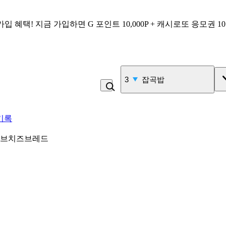
가입 혜택!
지금 가입하면
G 포인트 10,000P + 캐시로또 응모권 1
3
잡곡밥
기록
브치즈브레드