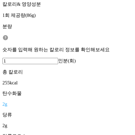
칼로리& 영양성분
1회 제공량(86g)
분량
숫자를 입력해 원하는 칼로리 정보를 확인해보세요
인분(회)
총 칼로리
255
kcal
탄수화물
2
g
당류
2
g