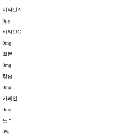
비타민A
0
μg
비타민C
0
mg
철분
0
mg
칼슘
0
mg
카페인
0
mg
도수
0
%