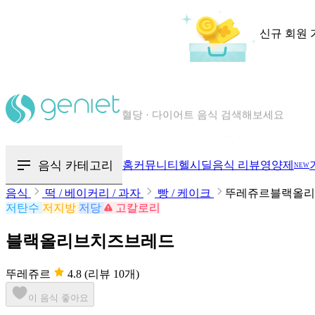
신규 회원 
칼로리와 영양성분을 검색해보세요
혈당 · 다이어트 음식 검색해보세요
음식 카테고리
홈
커뮤니티
헬시딜
음식 리뷰
영양제
NEW
음식 · 영양제 리뷰를 찾아보세요
음식
떡 / 베이커리 / 과자
빵 / 케이크
뚜레쥬르블랙올리
저탄수
저지방
저당
고칼로리
블랙올리브치즈브레드
뚜레쥬르
4.8
(리뷰 10개)
이 음식 좋아요