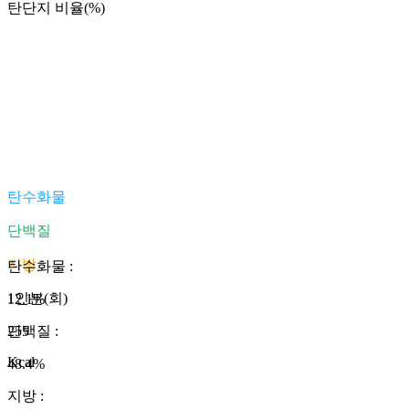
탄단지 비율(%)
탄수화물
단백질
지방
탄수화물
:
1인분(회)
12.1
%
255
단백질
:
Kcal
48.4
%
지방
: