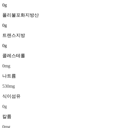
0
g
폴리불포화지방산
0
g
트랜스지방
0
g
콜레스테롤
0
mg
나트륨
530
mg
식이섬유
0
g
칼륨
0
mg