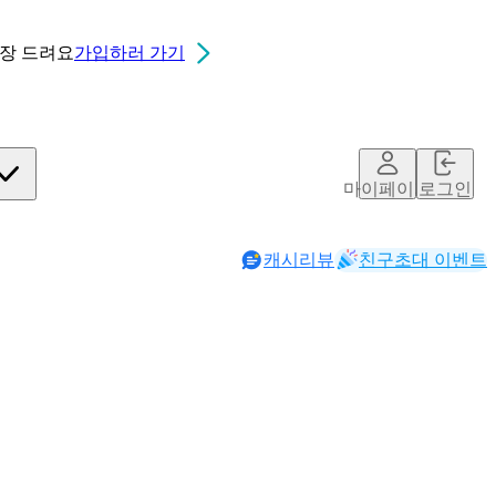
0장
드려요
가입하러 가기
마이페이지
로그인
캐시리뷰
친구초대 이벤트