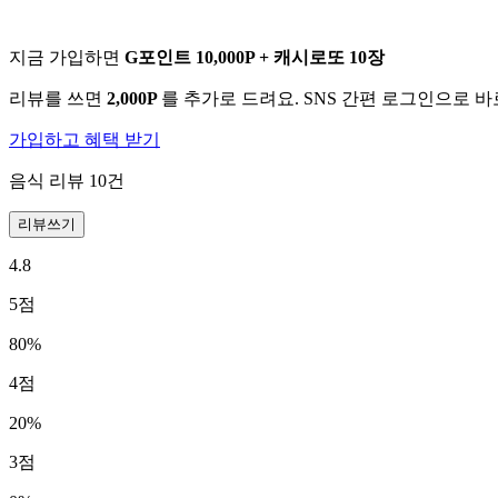
지금 가입하면
G포인트 10,000P + 캐시로또 10장
리뷰를 쓰면
2,000P
를 추가로 드려요. SNS 간편 로그인으로 
가입하고 혜택 받기
음식 리뷰
10
건
리뷰쓰기
4.8
5
점
80
%
4
점
20
%
3
점