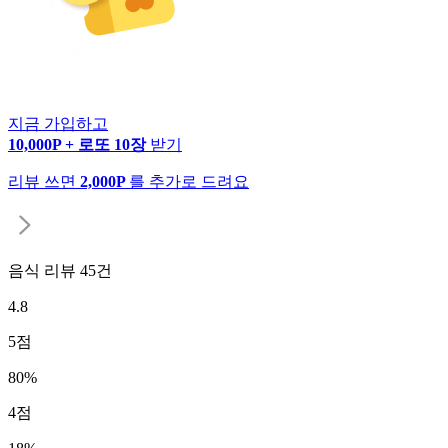
지금 가입하고
10,000P + 로또 10장
받기
리뷰 쓰면
2,000P
를 추가로 드려요
음식 리뷰
45
건
4.8
5
점
80
%
4
점