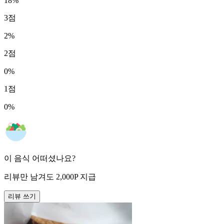
18
%
3
점
2
%
2
점
0
%
1
점
0
%
이 음식 어떠셨나요?
리뷰만 남겨도
2,000
P
지급
리뷰 쓰기