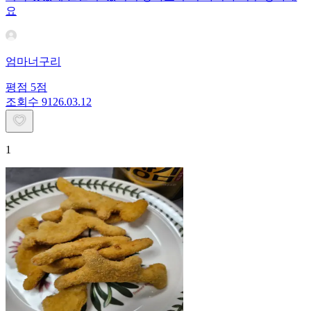
요
엄마너구리
평점
5
점
조회수
91
26.03.12
1