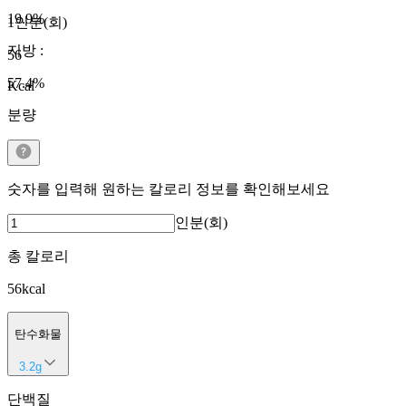
19.9
%
1인분(회)
지방
:
56
57.4
%
Kcal
분량
숫자를 입력해 원하는 칼로리 정보를 확인해보세요
인분(회)
총 칼로리
56
kcal
탄수화물
3.2
g
단백질