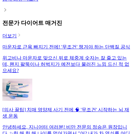
전문가 다이어트 매거진
더보기
마운자로 근육 빠지기 전에! '무조건' 챙겨야 하는 단백질 공식
위고비나 마운자로 맞으신 뒤로 체중계 숫자는 잘 줄고 있는
데, 왠지 팔뚝이나 허벅지가 예전보다 물러진 느낌 드신 적 없
으세요?
[의사 꿀팁] 치매 영양제 사기 전에 🧠 '무조건' 시작하는 뇌 재
생 운동
안녕하세요, 지니어터 여러분! 비만 전문의 정승은 원장입니
다. ✨한 해 한 해 나이를 먹어가면서 "어? 내가 차 열쇠를 어디