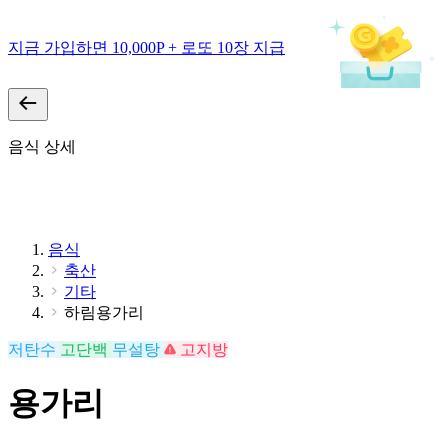
지금 가입하면 10,000P + 로또 10장 지급
음식 상세
음식
축산
기타
하림용가리
저탄수
고단백
무설탕
고지방
용가리