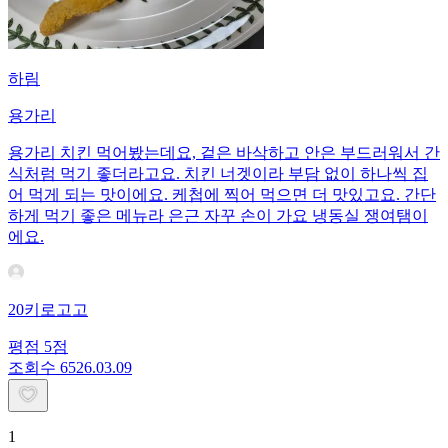
하림
용가리
용가리 치킨 먹어봤는데요, 겉은 바삭하고 안은 부드러워서 간
식처럼 먹기 좋더라고요. 치킨 너겟이라 부담 없이 하나씩 집
어 먹게 되는 맛이에요. 케첩에 찍어 먹으면 더 맛있고요. 간단
하게 먹기 좋은 메뉴라 은근 자꾸 손이 가요 냉동실 쟁여탬이
에요.
20키로고고
평점
5
점
조회수
65
26.03.09
1