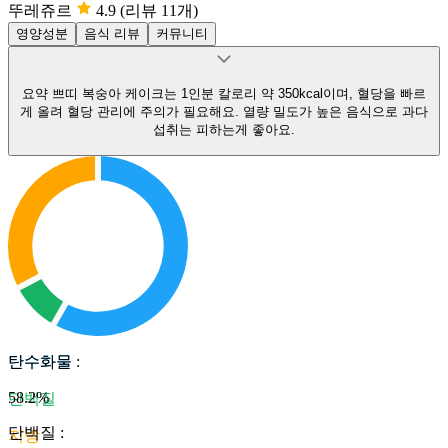
뚜레쥬르
4.9
(리뷰 11개)
영양성분
음식 리뷰
커뮤니티
요약
쁘띠 복숭아 케이크는 1인분 칼로리 약 350kcal이며, 혈당을 빠르
게 올려 혈당 관리에 주의가 필요해요.
열량 밀도가 높은 음식으로 과다
섭취는 피하는게 좋아요.
탄수화물
탄수화물
:
58.2
%
단백질
단백질
:
지방