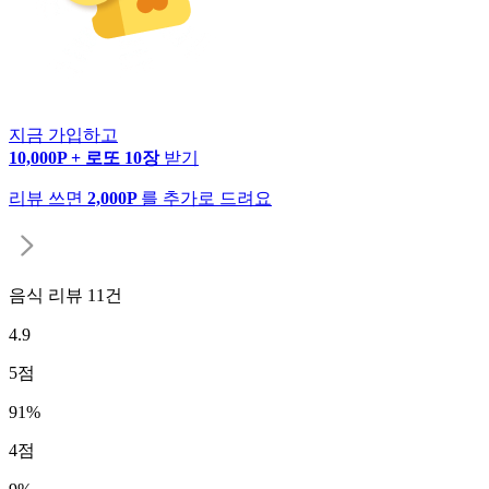
지금 가입하고
10,000P + 로또 10장
받기
리뷰 쓰면
2,000P
를 추가로 드려요
음식 리뷰
11
건
4.9
5
점
91
%
4
점