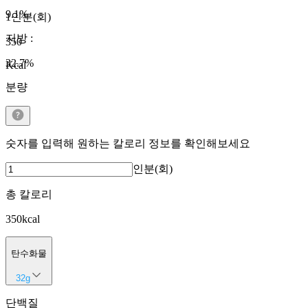
9.1
%
1인분(회)
지방
:
350
32.7
%
Kcal
분량
숫자를 입력해 원하는 칼로리 정보를 확인해보세요
인분(회)
총 칼로리
350
kcal
탄수화물
32
g
단백질