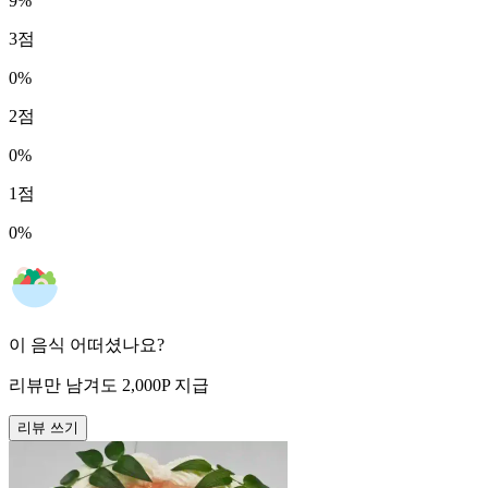
9
%
3
점
0
%
2
점
0
%
1
점
0
%
이 음식 어떠셨나요?
리뷰만 남겨도
2,000
P
지급
리뷰 쓰기