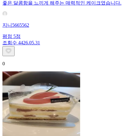
좋은 달콤함을 느끼게 해주는 매력적인 케이크였습니다.
지니5665562
평점
5
점
조회수
44
26.05.31
0