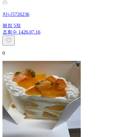
지니5726236
평점
5
점
조회수
14
26.07.16
0