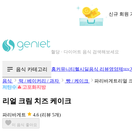
신규 회원 
칼로리와 영양성분을 검색해보세요
혈당 · 다이어트 음식 검색해보세요
음식 카테고리
홈
커뮤니티
헬시딜
음식 리뷰
영양제
NEW
음식 · 영양제 리뷰를 찾아보세요
음식
떡 / 베이커리 / 과자
빵 / 케이크
파리바게트리얼 크
저탄수
고포화지방
리얼 크림 치즈 케이크
파리바게트
4.6
(리뷰 5개)
이 음식 좋아요