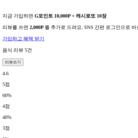
지금 가입하면
G포인트 10,000P + 캐시로또 10장
리뷰를 쓰면
2,000P
를 추가로 드려요. SNS 간편 로그인으로 
가입하고 혜택 받기
음식 리뷰
5
건
리뷰쓰기
4.6
5
점
60
%
4
점
40
%
3
점