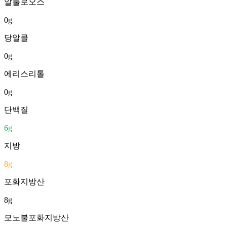
알룰로오스
0
g
당알콜
0
g
에리스리톨
0
g
단백질
6
g
지방
8
g
포화지방산
8
g
모노불포화지방산