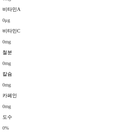
비타민A
0
μg
비타민C
0
mg
철분
0
mg
칼슘
0
mg
카페인
0
mg
도수
0
%