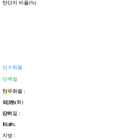
탄단지 비율(%)
탄수화물
단백질
지방
탄수화물
:
1인분(회)
36.8
%
220
단백질
:
Kcal
15.8
%
지방
: