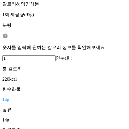
칼로리& 영양성분
1회 제공량(95g)
분량
숫자를 입력해 원하는 칼로리 정보를 확인해보세요
인분(회)
총 칼로리
220
kcal
탄수화물
14
g
당류
14
g