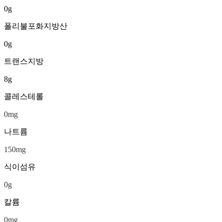
0
g
폴리불포화지방산
0
g
트랜스지방
8
g
콜레스테롤
0
mg
나트륨
150
mg
식이섬유
0
g
칼륨
0
mg