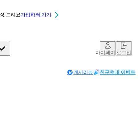
0장
드려요
가입하러 가기
마이페이지
로그인
캐시리뷰
친구초대 이벤트