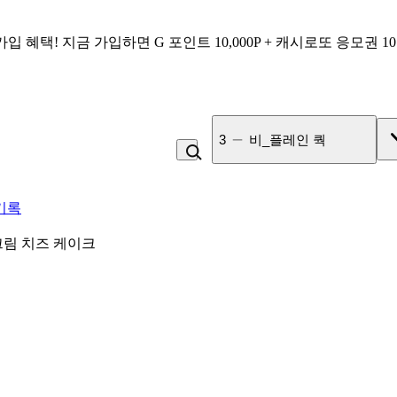
가입 혜택!
지금 가입하면
G 포인트 10,000P + 캐시로또 응모권 1
3
비_플레인 쿽
기록
림 치즈 케이크