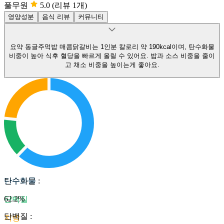
풀무원
5.0
(리뷰 1개)
영양성분
음식 리뷰
커뮤니티
요약
동글주먹밥 매콤닭갈비는 1인분 칼로리 약 190kcal이며, 탄수화물
비중이 높아 식후 혈당을 빠르게 올릴 수 있어요.
밥과 소스 비중을 줄이
고 채소 비중을 높이는게 좋아요.
탄수화물
탄수화물
:
62.2
%
단백질
단백질
:
지방