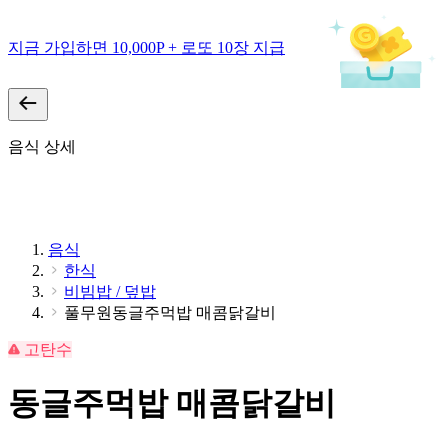
지금 가입하면 10,000P + 로또 10장 지급
음식 상세
음식
한식
비빔밥 / 덮밥
풀무원동글주먹밥 매콤닭갈비
고탄수
동글주먹밥 매콤닭갈비