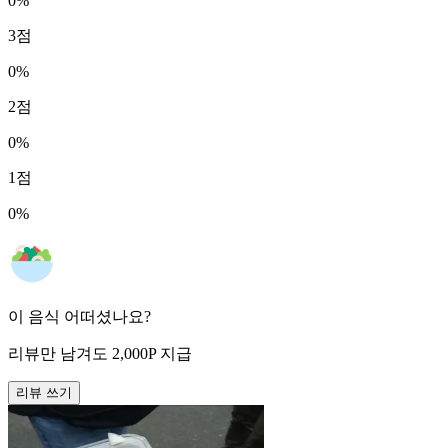
0
%
3
점
0
%
2
점
0
%
1
점
0
%
이 음식 어떠셨나요?
리뷰만 남겨도
2,000
P
지급
리뷰 쓰기