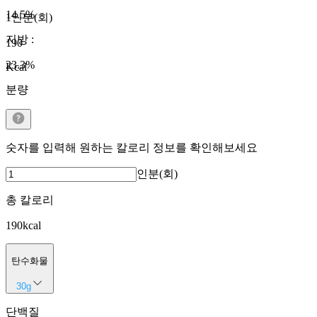
14.5
%
1인분(회)
지방
:
190
23.3
%
Kcal
분량
숫자를 입력해 원하는 칼로리 정보를 확인해보세요
인분(회)
총 칼로리
190
kcal
탄수화물
30
g
단백질