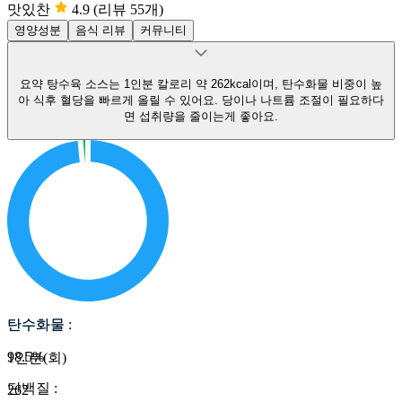
맛있찬
4.9
(리뷰 55개)
영양성분
음식 리뷰
커뮤니티
요약
탕수육 소스는 1인분 칼로리 약 262kcal이며, 탄수화물 비중이 높
아 식후 혈당을 빠르게 올릴 수 있어요.
당이나 나트륨 조절이 필요하다
면 섭취량을 줄이는게 좋아요.
탄수화물
탄수화물
:
98.5
%
1인분(회)
단백질
:
262