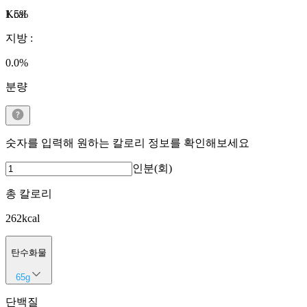
Kcal
1.5
%
지방
:
0.0
%
분량
숫자를 입력해 원하는 칼로리 정보를 확인해보세요
인분(회)
총 칼로리
262
kcal
탄수화물
65
g
단백질