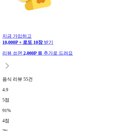
지금 가입하고
10,000P + 로또 10장
받기
리뷰 쓰면
2,000P
를 추가로 드려요
음식 리뷰
55
건
4.9
5
점
91
%
4
점