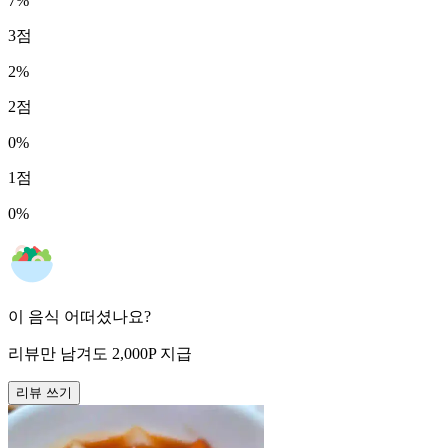
7
%
3
점
2
%
2
점
0
%
1
점
0
%
이 음식 어떠셨나요?
리뷰만 남겨도
2,000
P
지급
리뷰 쓰기