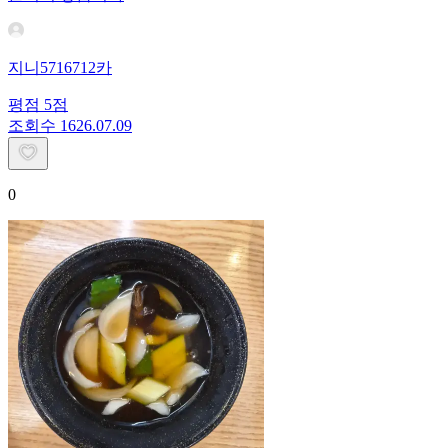
지니5716712카
평점
5
점
조회수
16
26.07.09
0