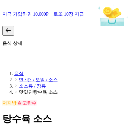
지금 가입하면 10,000P + 로또 10장 지급
음식 상세
음식
면 / 캔 / 오일 / 소스
소스류 / 장류
맛있찬탕수육 소스
저지방
고탄수
탕수육 소스