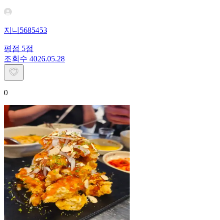
지니5685453
평점
5
점
조회수
40
26.05.28
0