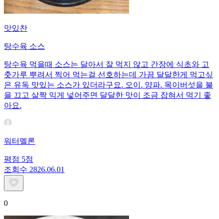
맛있찬
탕수육 소스
탕수육 먹을때 소스는 달아서 잘 먹지 않고 간장에 식초와 고
춧가루 뿌려서 찍어 먹는걸 선호하는데 가끔 달달한게 먹고싶
은 유독 맛있는 소스가 있더라구요. 오이. 양파. 목이버섯을 불
을 끄고 살짝 익게 넣어주면 달달한 맛이 조금 잡혀서 먹기 좋
아요.
워터멜론
평점
5
점
조회수
28
26.06.01
0