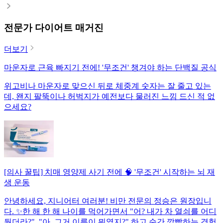
전문가 다이어트 매거진
더보기
마운자로 근육 빠지기 전에! '무조건' 챙겨야 하는 단백질 공식
위고비나 마운자로 맞으신 뒤로 체중계 숫자는 잘 줄고 있는
데, 왠지 팔뚝이나 허벅지가 예전보다 물러진 느낌 드신 적 없
으세요?
[의사 꿀팁] 치매 영양제 사기 전에 🧠 '무조건' 시작하는 뇌 재
생 운동
안녕하세요, 지니어터 여러분! 비만 전문의 정승은 원장입니
다. ✨한 해 한 해 나이를 먹어가면서 "어? 내가 차 열쇠를 어디
뒀더라?", "아, 그거 이름이 뭐였지?" 하고 순간 깜빡하는 경험,