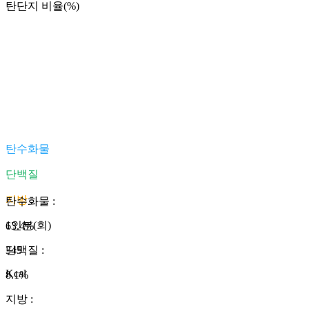
탄단지 비율(%)
탄수화물
단백질
지방
탄수화물
:
1인분(회)
63.4
%
345
단백질
:
Kcal
8.1
%
지방
: