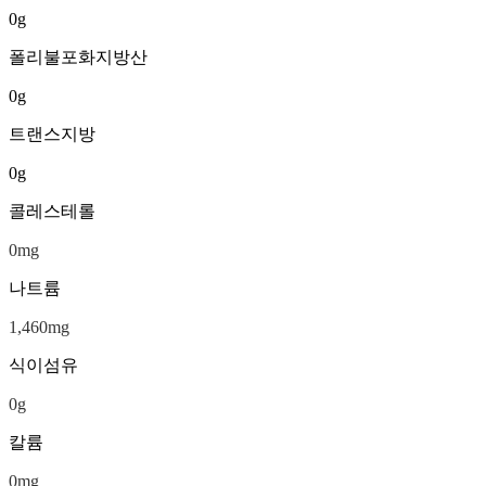
0
g
폴리불포화지방산
0
g
트랜스지방
0
g
콜레스테롤
0
mg
나트륨
1,460
mg
식이섬유
0
g
칼륨
0
mg