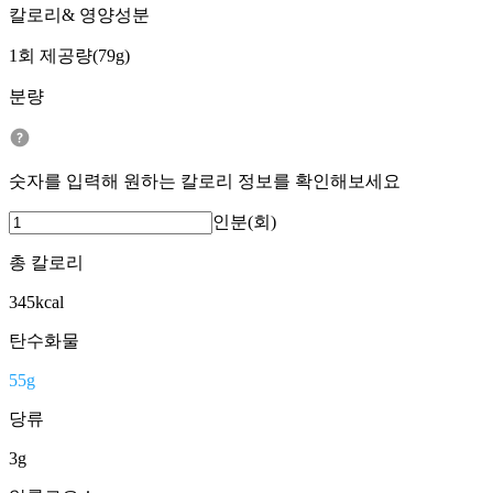
칼로리& 영양성분
1회 제공량(79g)
분량
숫자를 입력해 원하는 칼로리 정보를 확인해보세요
인분(회)
총 칼로리
345
kcal
탄수화물
55
g
당류
3
g