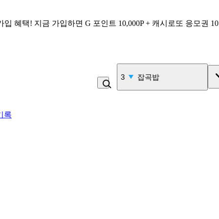
가입 혜택!
지금 가입하면
G 포인트 10,000P + 캐시로또 응모권 1
3
잡곡밥
기록