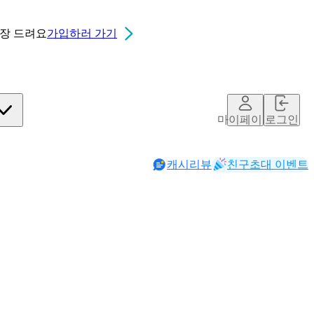
0장
드려요
가입하러 가기
마이페이지
로그인
캐시리뷰
친구초대 이벤트