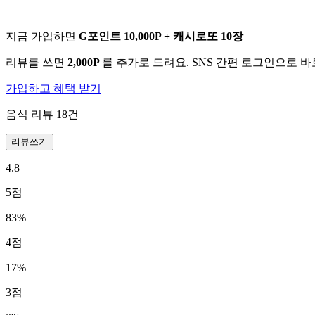
지금 가입하면
G포인트 10,000P + 캐시로또 10장
리뷰를 쓰면
2,000P
를 추가로 드려요. SNS 간편 로그인으로 
가입하고 혜택 받기
음식 리뷰
18
건
리뷰쓰기
4.8
5
점
83
%
4
점
17
%
3
점