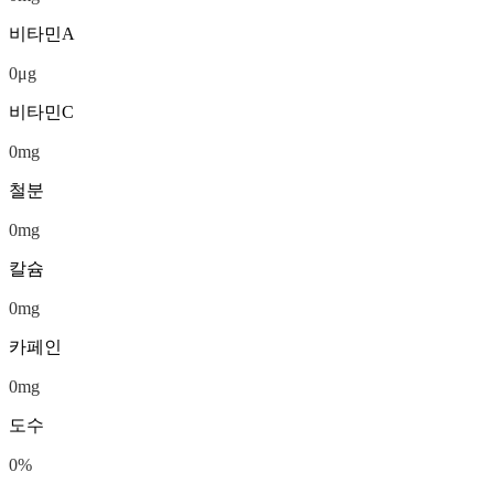
비타민A
0
μg
비타민C
0
mg
철분
0
mg
칼슘
0
mg
카페인
0
mg
도수
0
%