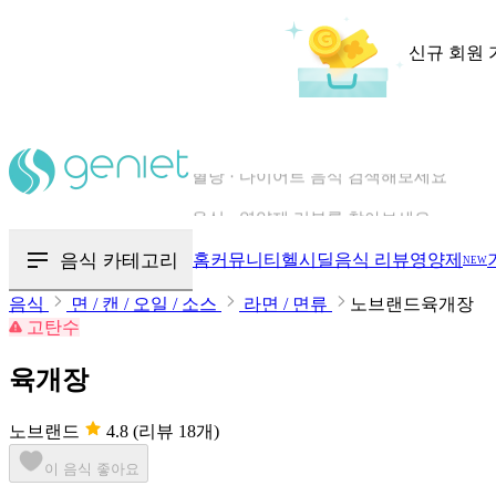
신규 회원 
칼로리와 영양성분을 검색해보세요
혈당 · 다이어트 음식 검색해보세요
음식 카테고리
홈
커뮤니티
헬시딜
음식 리뷰
영양제
NEW
음식 · 영양제 리뷰를 찾아보세요
음식
면 / 캔 / 오일 / 소스
라면 / 면류
노브랜드육개장
고탄수
육개장
노브랜드
4.8
(리뷰 18개)
이 음식 좋아요