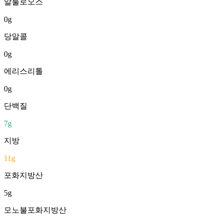
알룰로오스
0
g
당알콜
0
g
에리스리톨
0
g
단백질
7
g
지방
11
g
포화지방산
5
g
모노불포화지방산