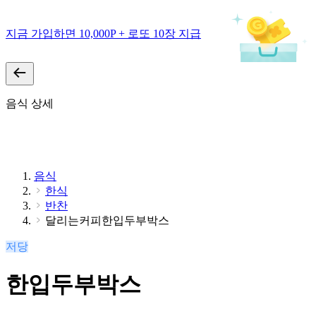
지금 가입하면 10,000P + 로또 10장 지급
음식 상세
음식
한식
반찬
달리는커피한입두부박스
저당
한입두부박스