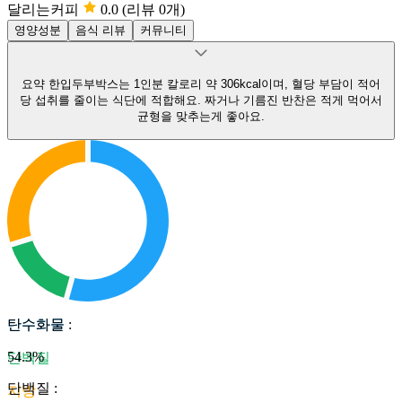
달리는커피
0.0
(리뷰 0개)
영양성분
음식 리뷰
커뮤니티
요약
한입두부박스는 1인분 칼로리 약 306kcal이며, 혈당 부담이 적어
당 섭취를 줄이는 식단에 적합해요.
짜거나 기름진 반찬은 적게 먹어서
균형을 맞추는게 좋아요.
탄수화물
탄수화물
:
54.3
%
단백질
단백질
:
지방