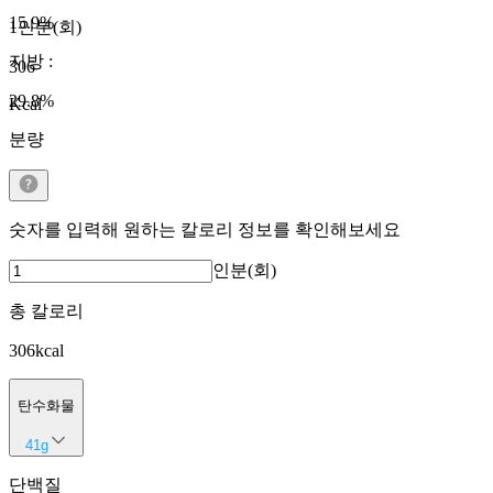
15.9
%
1인분(회)
지방
:
306
29.8
%
Kcal
분량
숫자를 입력해 원하는 칼로리 정보를 확인해보세요
인분(회)
총 칼로리
306
kcal
탄수화물
41
g
단백질