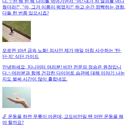
다. ✨한 해 한 해 나이를 먹어가면서 "어? 내가 차 열쇠를 어디
뒀더라?", "아, 그거 이름이 뭐였지?" 하고 순간 깜빡하는 경험,
다들 한 번쯤 있으시죠?
모르면 10년 급속 노화! 의사인 제가 매일 아침 사수하는 '탄·
단·지' 식단 가이드
안녕하세요, 지니어터 여러분! 비만 전문의 정승은 원장입니
다.✨여러분과 함께 건강한 다이어트 습관에 대해 이야기 나눈
지도 벌써 시간이 많이 흘렀네요.
🦵 운동을 하면 무릎이 아픈데, 고도비만일 땐 어떤 운동을 해
야 할까요?