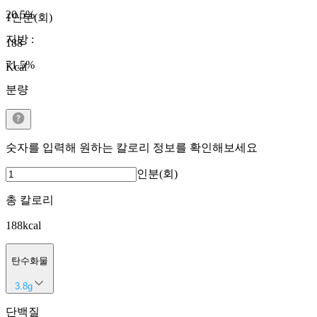
20.5
%
1인분(회)
지방
:
188
71.5
%
Kcal
분량
숫자를 입력해 원하는 칼로리 정보를 확인해보세요
인분(회)
총 칼로리
188
kcal
탄수화물
3.8
g
단백질