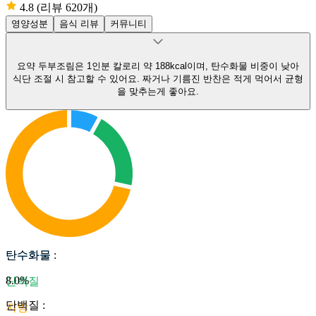
4.8
(리뷰 620개)
영양성분
음식 리뷰
커뮤니티
요약
두부조림은 1인분 칼로리 약 188kcal이며, 탄수화물 비중이 낮아
식단 조절 시 참고할 수 있어요.
짜거나 기름진 반찬은 적게 먹어서 균형
을 맞추는게 좋아요.
탄수화물
탄수화물
:
8.0
%
단백질
단백질
:
지방