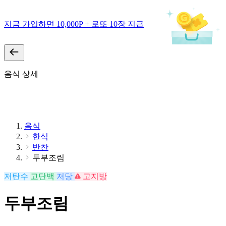
지금 가입하면 10,000P + 로또 10장 지급
음식 상세
음식
한식
반찬
두부조림
저탄수
고단백
저당
고지방
두부조림