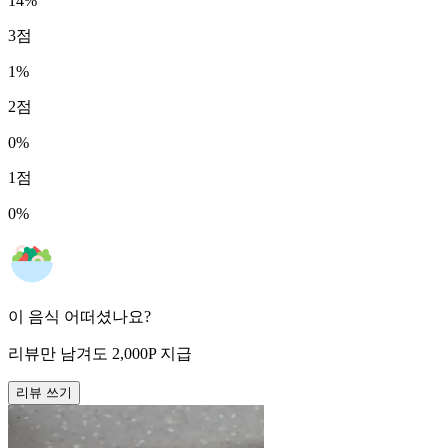
14
%
3
점
1
%
2
점
0
%
1
점
0
%
이 음식 어떠셨나요?
리뷰만 남겨도
2,000
P
지급
리뷰 쓰기