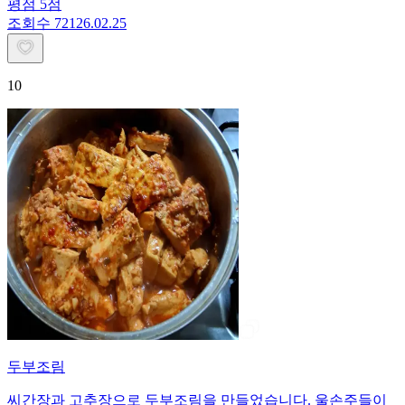
평점
5
점
조회수
721
26.02.25
10
두부조림
씨간장과 고추장으로 두부조림을 만들었습니다. 울손주들이