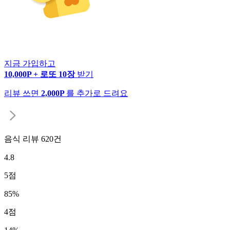
지금 가입하고
10,000P + 로또 10장
받기
리뷰 쓰면
2,000P
를 추가로 드려요
음식 리뷰
620
건
4.8
5
점
85
%
4
점