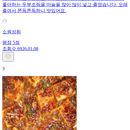
좋아하는 두부조림을 마늘을 많이 많이 넣고 졸였습니다. 오래
졸여서 쫀득쫀득하니 맛있어요.
소원성취
평점
5
점
조회수
69
26.01.08
3