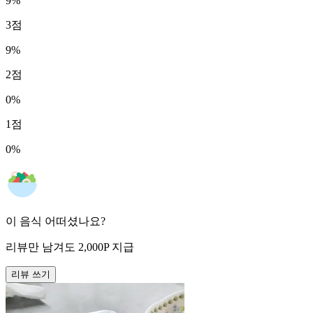
9
%
3
점
9
%
2
점
0
%
1
점
0
%
이 음식 어떠셨나요?
리뷰만 남겨도
2,000
P
지급
리뷰 쓰기