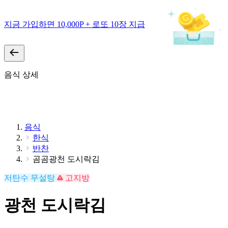
지금 가입하면 10,000P + 로또 10장 지급
음식 상세
음식
한식
반찬
곰곰광천 도시락김
저탄수
무설탕
고지방
광천 도시락김