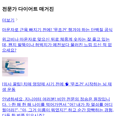
전문가 다이어트 매거진
더보기
마운자로 근육 빠지기 전에! '무조건' 챙겨야 하는 단백질 공식
위고비나 마운자로 맞으신 뒤로 체중계 숫자는 잘 줄고 있는
데, 왠지 팔뚝이나 허벅지가 예전보다 물러진 느낌 드신 적 없
으세요?
[의사 꿀팁] 치매 영양제 사기 전에 🧠 '무조건' 시작하는 뇌 재
생 운동
안녕하세요, 지니어터 여러분! 비만 전문의 정승은 원장입니
다. ✨한 해 한 해 나이를 먹어가면서 "어? 내가 차 열쇠를 어디
뒀더라?", "아, 그거 이름이 뭐였지?" 하고 순간 깜빡하는 경험,
다들 한 번쯤 있으시죠?