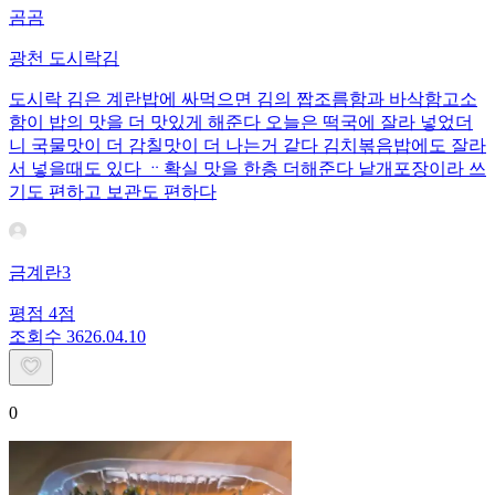
곰곰
광천 도시락김
도시락 김은 계란밥에 싸먹으면 김의 짭조름함과 바삭함고소
함이 밥의 맛을 더 맛있게 해준다 오늘은 떡국에 잘라 넣었더
니 국물맛이 더 감칠맛이 더 나는거 같다 김치볶음밥에도 잘라
서 넣을때도 있다 ᆢ확실 맛을 한층 더해준다 낱개포장이라 쓰
기도 편하고 보관도 편하다
금계란3
평점
4
점
조회수
36
26.04.10
0