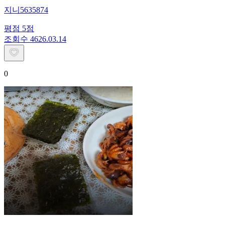
지니5635874
평점
5
점
조회수
46
26.03.14
0