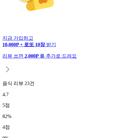
지금 가입하고
10,000P + 로또 10장
받기
리뷰 쓰면
2,000P
를 추가로 드려요
음식 리뷰
23
건
4.7
5
점
82
%
4
점