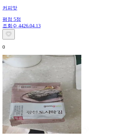
커피맛
평점
5
점
조회수
44
26.04.13
0