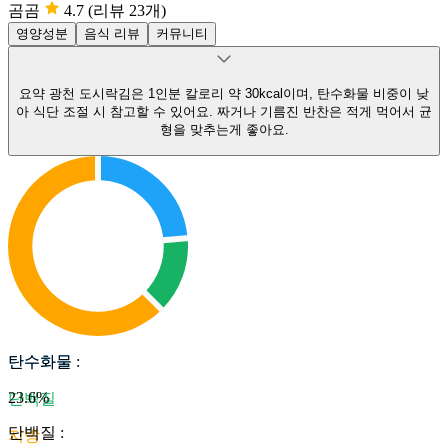
곰곰
4.7
(리뷰 23개)
영양성분
음식 리뷰
커뮤니티
요약
광천 도시락김은 1인분 칼로리 약 30kcal이며, 탄수화물 비중이 낮
아 식단 조절 시 참고할 수 있어요.
짜거나 기름진 반찬은 적게 먹어서 균
형을 맞추는게 좋아요.
탄수화물
탄수화물
:
23.6
%
단백질
단백질
:
지방