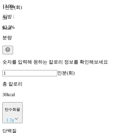
13.9
%
1인분(회)
지방
:
30
62.5
%
Kcal
분량
숫자를 입력해 원하는 칼로리 정보를 확인해보세요
인분(회)
총 칼로리
30
kcal
탄수화물
1.7
g
단백질