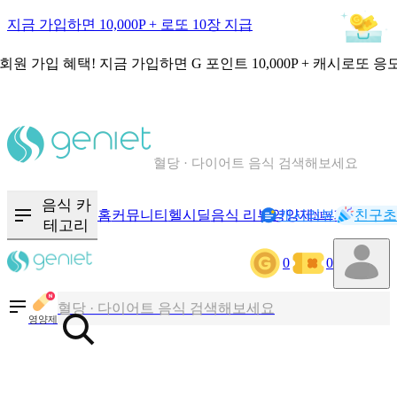
지금 가입하면 10,000P + 로또 10장 지급
회원 가입 혜택!
지금 가입하면
G 포인트 10,000P + 캐시로또 응
칼로리와 영양성분을 검색해보세요
혈당 · 다이어트 음식 검색해보세요
음식 · 영양제 리뷰를 찾아보세요
음식 카
홈
커뮤니티
헬시딜
음식 리뷰
영양제
캐시리뷰
기록
친구초
NEW
테고리
0
0
칼로리와 영양성분을 검색해보세요
혈당 · 다이어트 음식 검색해보세요
영양제
음식 · 영양제 리뷰를 찾아보세요