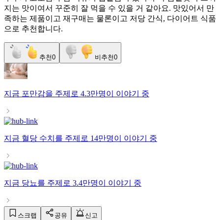
지는
맛이여서
꾸준히
잘
먹을
수
있을
거
같아요
.
맛있어서
만
족하는
제품이고
재구매는
물론이고
저당 간식,
다이어트
식품
으로
추천합니다
.
추천
0
비추천
0
지금
포만감
을 주제로
4.3만명
이 이야기 중
지금
혈당 수치
를 주제로
14만명
이 이야기 중
지금
당뇨
를 주제로
3.4만명
이 이야기 중
스크랩
공유
신고