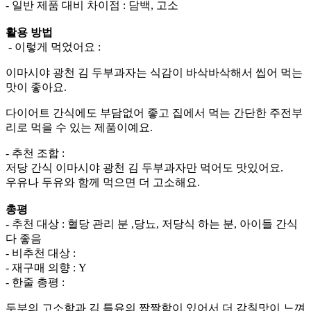
- 일반 제품 대비 차이점 : 담백, 고소
활용 방법
- 이렇게 먹었어요 :
이마시야
광천
김
두부과자는
식감이
바삭바삭해서
씹어
먹는
맛이
좋아요
.
다이어트
간식에도
부담없어
좋고
집에서
먹는
간단한
주전부
리로
먹을
수
있는
제품이예요
.
- 추천 조합 :
저당 간식 이마시야
광천
김
두부과자만 먹어도 맛있어요.
우유나 두유와 함께 먹으면 더 고소해요.
총평
- 추천 대상 : 혈당 관리 분 ,당뇨, 저당식 하는 분, 아이들 간식
다 좋음
- 비추천 대상 :
- 재구매 의향 : Y
- 한줄 총평 :
두부의
고소함과
김
특유의
짭짤함이
있어서
더
감칠맛이
느껴