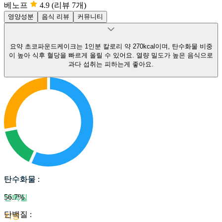
베노프
4.9
(리뷰 7개)
영양성분
음식 리뷰
커뮤니티
요약
초코파운드케이크는 1인분 칼로리 약 270kcal이며, 탄수화물 비중
이 높아 식후 혈당을 빠르게 올릴 수 있어요.
열량 밀도가 높은 음식으로
과다 섭취는 피하는게 좋아요.
탄수화물
탄수화물
:
56.7
%
단백질
단백질
:
지방