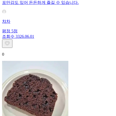
포만감도 있어 든든하게 즐길 수 있습니다.
챠차
평점
5
점
조회수
33
26.06.01
0