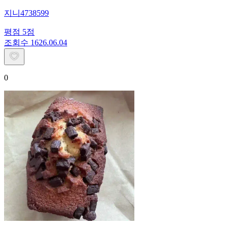
지니4738599
평점
5
점
조회수
16
26.06.04
0