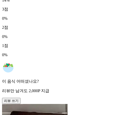
14
%
3
점
0
%
2
점
0
%
1
점
0
%
이 음식 어떠셨나요?
리뷰만 남겨도
2,000
P
지급
리뷰 쓰기