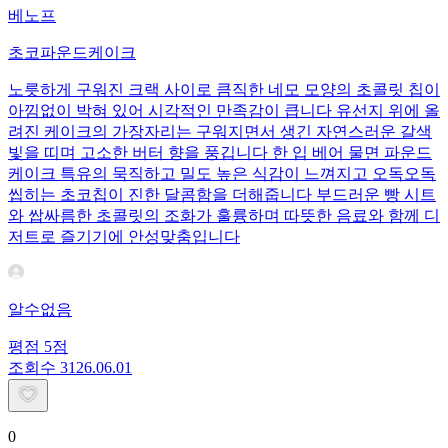
베노프
초코파운드케이크
노릇하게 구워진 크랙 사이로 큼직한 네모 모양의 초콜릿 칩이
아낌없이 박혀 있어 시각적인 만족감이 큽니다 유선지 위에 올
려진 케이크의 가장자리는 구워지면서 생긴 자연스러운 갈색
빛을 띠며 고소한 버터 향을 풍깁니다 한 입 베어 물면 파운드
케이크 특유의 묵직하고 밀도 높은 식감이 느껴지고 오독오독
씹히는 초코칩이 진한 달콤함을 더해줍니다 부드러운 빵 시트
와 쌉싸름한 초콜릿의 조화가 훌륭하며 따뜻한 음료와 함께 디
저트로 즐기기에 안성맞춤입니다
알수없음
평점
5
점
조회수
31
26.06.01
0