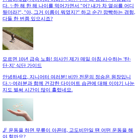
다. ✨한 해 한 해 나이를 먹어가면서 "어? 내가 차 열쇠를 어디
뒀더라?", "아, 그거 이름이 뭐였지?" 하고 순간 깜빡하는 경험,
다들 한 번쯤 있으시죠?
모르면 10년 급속 노화! 의사인 제가 매일 아침 사수하는 '탄·
단·지' 식단 가이드
안녕하세요, 지니어터 여러분! 비만 전문의 정승은 원장입니
다.✨여러분과 함께 건강한 다이어트 습관에 대해 이야기 나눈
지도 벌써 시간이 많이 흘렀네요.
🦵 운동을 하면 무릎이 아픈데, 고도비만일 땐 어떤 운동을 해
야 할까요?