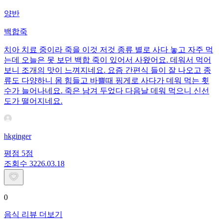
양반
백합죽
치아 치료 중이라 죽을 이것 저것 종류 별로 사다 놓고 자주 먹
는데 오늘은 못 보던 백합 죽이 있어서 사왔어요. 데워서 먹어
보니 조개의 맛이 느껴지네요. 요즘 간편식 들이 잘 나오고 종
류도 다양하니 몸 힘들고 바쁠때 핑게로 사다가 데워 먹는 횟
수가 늘어나네요. 죽은 남겨 두었다 다음날 데워 먹으니 신선
도가 떨어지네요.
hkginger
평점
5
점
조회수
32
26.03.18
0
음식 리뷰 더보기