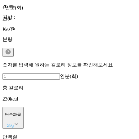
20.8
%
1인분(회)
지방
:
230
11.7
%
Kcal
분량
숫자를 입력해 원하는 칼로리 정보를 확인해보세요
인분(회)
총 칼로리
230
kcal
탄수화물
39
g
단백질