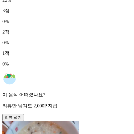
22
%
3
점
0
%
2
점
0
%
1
점
0
%
이 음식 어떠셨나요?
리뷰만 남겨도
2,000
P
지급
리뷰 쓰기