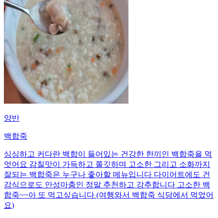
양반
백합죽
싱싱하고 커다란 백합이 들어있는 건강한 한끼인 백합죽을 먹
엇어요 감칠맛이 가득하고 쫄깃하며 고소한 그리고 소화까지
잘되는 백합죽은 누구나 좋아할 메뉴입니다 다이어트에도 건
강식으로도 안성마춤인 정말 추천하고 강추합니다 고소한 백
합죽~~아 또 먹고싶습니다 (여행와서 백합죽 식당에서 먹었어
요)