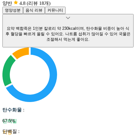
양반
4.8
(리뷰 18개)
영양성분
음식 리뷰
커뮤니티
요약
백합죽은 1인분 칼로리 약 230kcal이며, 탄수화물 비중이 높아 식
후 혈당을 빠르게 올릴 수 있어요.
나트륨 섭취가 많아질 수 있어 국물은
조절해서 먹는게 좋아요.
탄수화물
탄수화물
:
67.5
%
단백질
단백질
:
지방