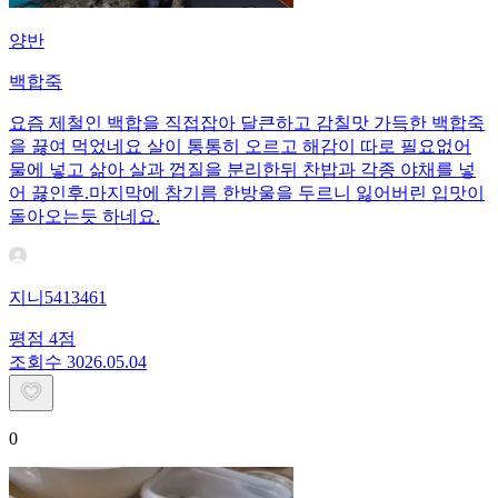
양반
백합죽
요즘 제철인 백합을 직접잡아 달큰하고 감칠맛 가득한 백합죽
을 끓여 먹었네요 살이 통통히 오르고 해감이 따로 필요없어
물에 넣고 삶아 살과 껍질을 분리한뒤 찬밥과 각종 야채를 넣
어 끓인후.마지막에 참기름 한방울을 두르니 잃어버린 입맛이
돌아오는듯 하네요.
지니5413461
평점
4
점
조회수
30
26.05.04
0