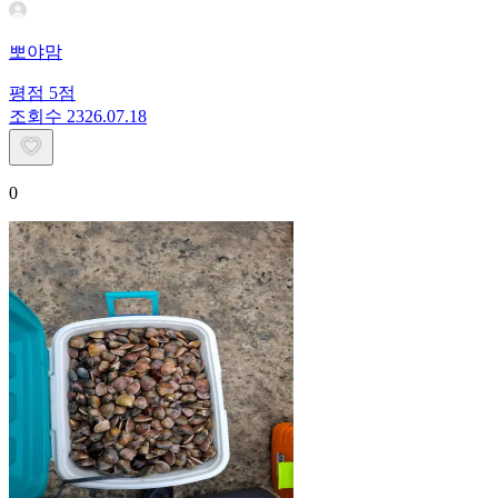
뽀야맘
평점
5
점
조회수
23
26.07.18
0