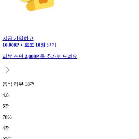
지금 가입하고
10,000P + 로또 10장
받기
리뷰 쓰면
2,000P
를 추가로 드려요
음식 리뷰
18
건
4.8
5
점
78
%
4
점