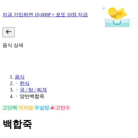
지금 가입하면 10,000P + 로또 10장 지급
음식 상세
음식
한식
국 / 탕 / 찌개
양반백합죽
고단백
저지방
무설탕
고탄수
백합죽