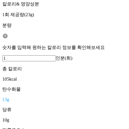
칼로리& 영양성분
1회 제공량(23g)
분량
숫자를 입력해 원하는 칼로리 정보를 확인해보세요
인분(회)
총 칼로리
105
kcal
탄수화물
13
g
당류
10
g