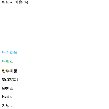
탄단지 비율(%)
탄수화물
단백질
지방
탄수화물
:
1인분(회)
50.0
%
105
단백질
:
Kcal
15.4
%
지방
: