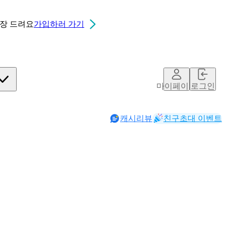
0장
드려요
가입하러 가기
마이페이지
로그인
캐시리뷰
친구초대 이벤트