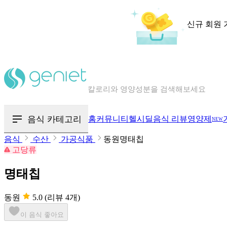
신규 회원 
칼로리와 영양성분을 검색해보세요
혈당 · 다이어트 음식 검색해보세요
음식 카테고리
홈
커뮤니티
헬시딜
음식 리뷰
영양제
NEW
음식 · 영양제 리뷰를 찾아보세요
음식
수산
가공식품
동원명태칩
고당류
명태칩
동원
5.0
(리뷰 4개)
이 음식 좋아요