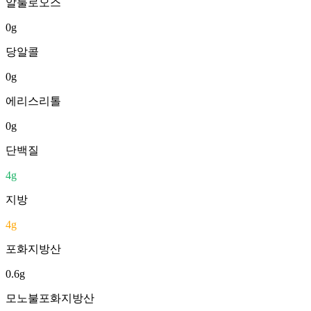
알룰로오스
0
g
당알콜
0
g
에리스리톨
0
g
단백질
4
g
지방
4
g
포화지방산
0.6
g
모노불포화지방산