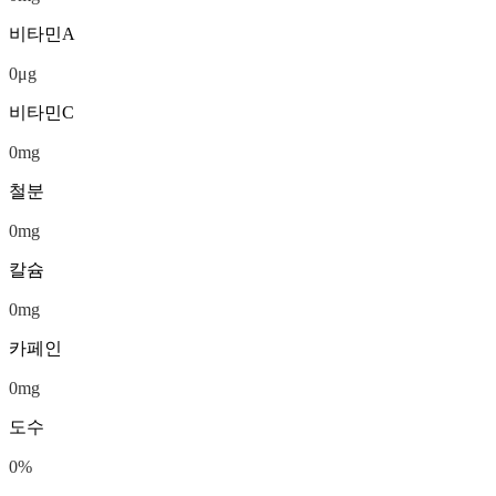
비타민A
0
μg
비타민C
0
mg
철분
0
mg
칼슘
0
mg
카페인
0
mg
도수
0
%