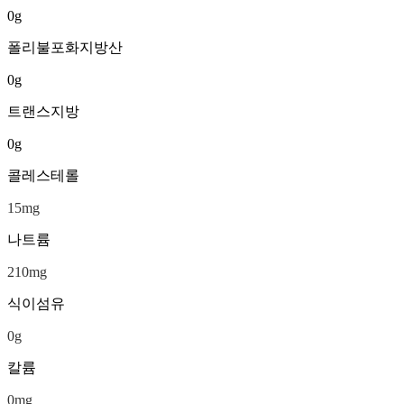
0
g
폴리불포화지방산
0
g
트랜스지방
0
g
콜레스테롤
15
mg
나트륨
210
mg
식이섬유
0
g
칼륨
0
mg