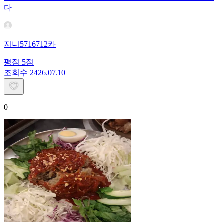
다
지니5716712카
평점
5
점
조회수
24
26.07.10
0