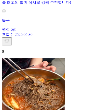
줄 최고의 별미 식사로 강력 추천합니다!
똘구
평점
5
점
조회수
25
26.05.30
0