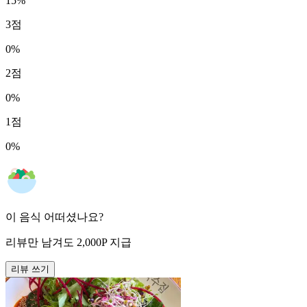
15
%
3
점
0
%
2
점
0
%
1
점
0
%
이 음식 어떠셨나요?
리뷰만 남겨도
2,000
P
지급
리뷰 쓰기