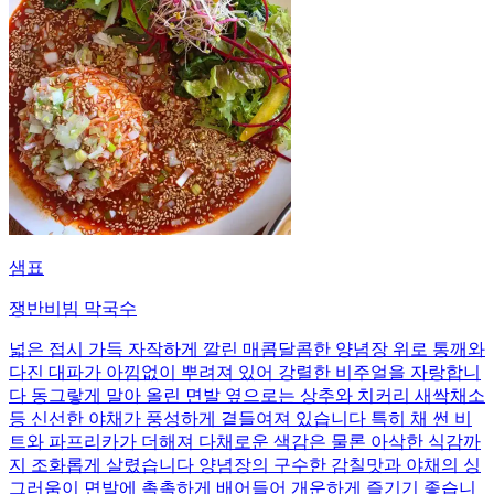
샘표
쟁반비빔 막국수
넓은 접시 가득 자작하게 깔린 매콤달콤한 양념장 위로 통깨와
다진 대파가 아낌없이 뿌려져 있어 강렬한 비주얼을 자랑합니
다 동그랗게 말아 올린 면발 옆으로는 상추와 치커리 새싹채소
등 신선한 야채가 풍성하게 곁들여져 있습니다 특히 채 썬 비
트와 파프리카가 더해져 다채로운 색감은 물론 아삭한 식감까
지 조화롭게 살렸습니다 양념장의 구수한 감칠맛과 야채의 싱
그러움이 면발에 촉촉하게 배어들어 개운하게 즐기기 좋습니