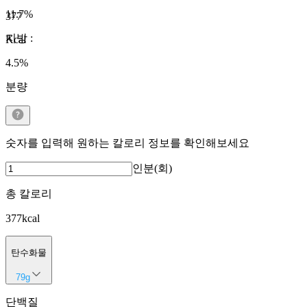
11.7
%
377
지방
:
Kcal
4.5
%
분량
숫자를 입력해 원하는 칼로리 정보를 확인해보세요
인분(회)
총 칼로리
377
kcal
탄수화물
79
g
단백질