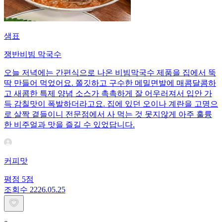
샘표
쟁반비빔 막국수
오늘 저녁에는 간편식으로 나온 비빔막국수 제품을 집에서 뚝
딱 만들어 먹었어요. 쫄깃하고 구수한 메밀면발에 매콤달콤하
고 새콤한 특제 양념 소스가 촉촉하게 잘 어우러져서 입안 가
득 감칠맛이 폭발하더라고요. 집에 있던 오이나 계란을 고명으
로 살짝 곁들이니 전문점에서 사 먹는 것 못지않게 아주 훌륭
한 비주얼과 맛을 즐길 수 있었답니다.
커피맛
평점
5
점
조회수
22
26.05.25