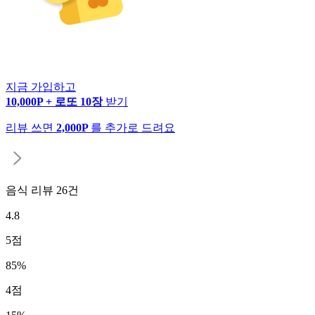
지금 가입하고
10,000P + 로또 10장
받기
리뷰 쓰면
2,000P
를 추가로 드려요
음식 리뷰
26
건
4.8
5
점
85
%
4
점