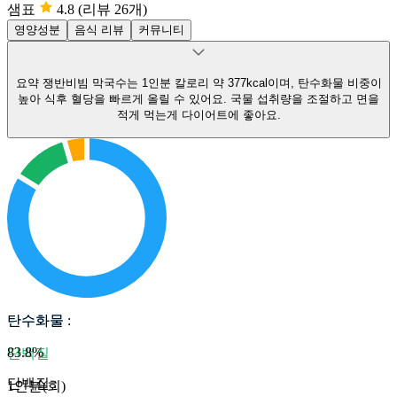
샘표
4.8
(리뷰 26개)
영양성분
음식 리뷰
커뮤니티
요약
쟁반비빔 막국수는 1인분 칼로리 약 377kcal이며, 탄수화물 비중이
높아 식후 혈당을 빠르게 올릴 수 있어요.
국물 섭취량을 조절하고 면을
적게 먹는게 다이어트에 좋아요.
탄수화물
탄수화물
:
83.8
%
단백질
단백질
:
1인분(회)