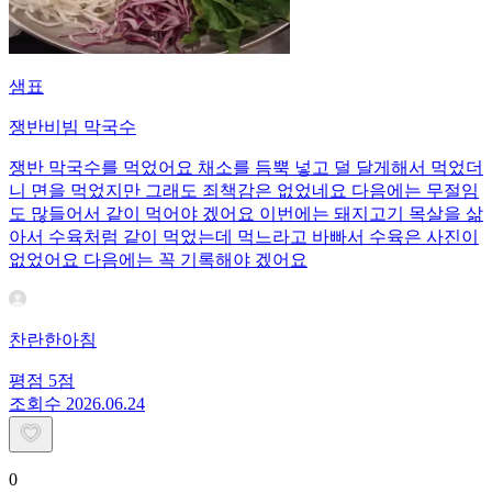
샘표
쟁반비빔 막국수
쟁반 막국수를 먹었어요 채소를 듬뿍 넣고 덜 달게해서 먹었더
니 면을 먹었지만 그래도 죄책감은 없었네요 다음에는 무절임
도 많들어서 같이 먹어야 겠어요 이번에는 돼지고기 목살을 삶
아서 수육처럼 같이 먹었는데 먹느라고 바빠서 수육은 사진이
없었어요 다음에는 꼭 기록해야 겠어요
찬란한아침
평점
5
점
조회수
20
26.06.24
0