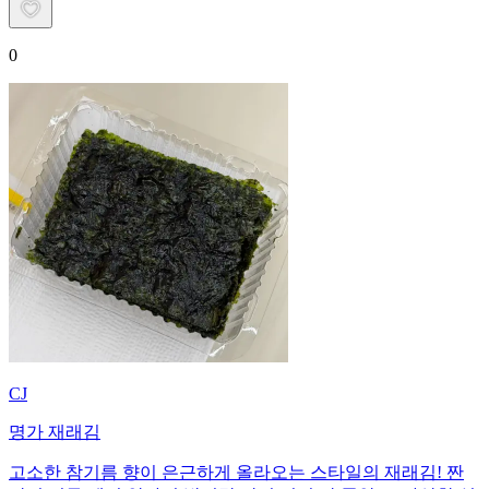
0
CJ
명가 재래김
고소한 참기름 향이 은근하게 올라오는 스타일의 재래김! 짠