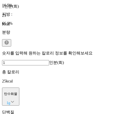
16.5
%
1인분(회)
지방
:
25
66.9
%
Kcal
분량
숫자를 입력해 원하는 칼로리 정보를 확인해보세요
인분(회)
총 칼로리
25
kcal
탄수화물
1
g
단백질