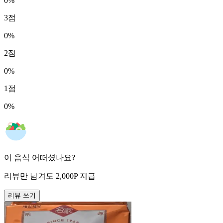
0
%
3
점
0
%
2
점
0
%
1
점
0
%
이 음식 어떠셨나요?
리뷰만 남겨도
2,000
P
지급
리뷰 쓰기