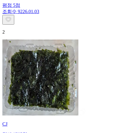
평점
5
점
조회수
92
26.01.03
2
CJ