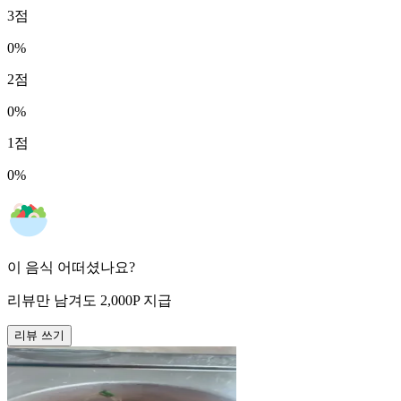
3
점
0
%
2
점
0
%
1
점
0
%
이 음식 어떠셨나요?
리뷰만 남겨도
2,000
P
지급
리뷰 쓰기