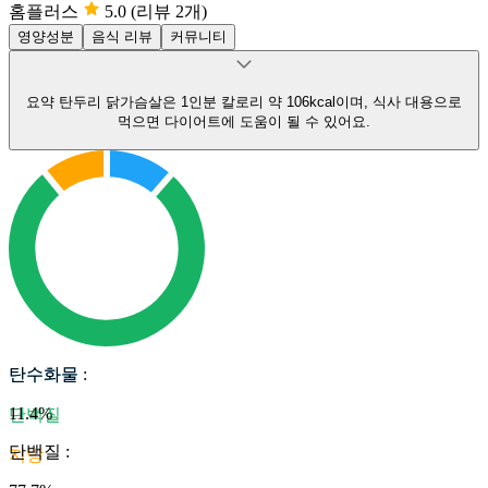
홈플러스
5.0
(리뷰 2개)
영양성분
음식 리뷰
커뮤니티
요약
탄두리 닭가슴살은 1인분 칼로리 약 106kcal이며, 식사 대용으로
먹으면 다이어트에 도움이 될 수 있어요.
탄수화물
탄수화물
:
11.4
%
단백질
단백질
:
지방