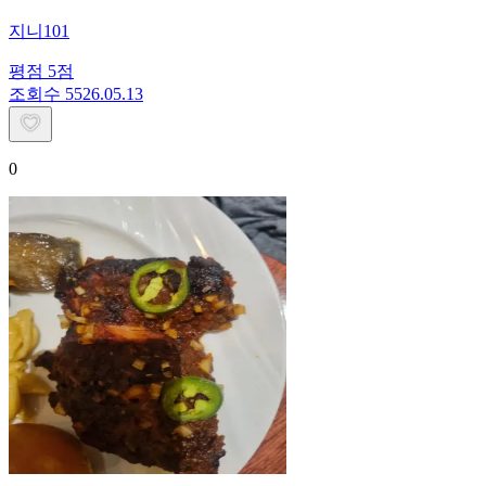
지니101
평점
5
점
조회수
55
26.05.13
0