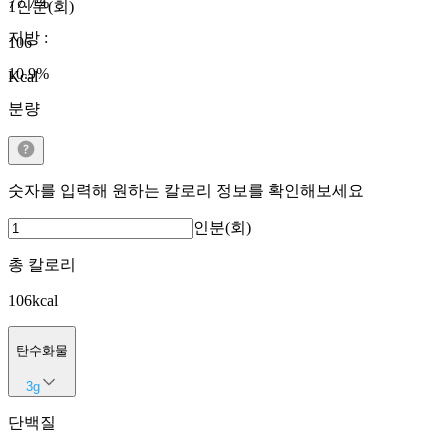
77.7
%
1인분(회)
지방
:
106
10.9
%
Kcal
분량
숫자를 입력해 원하는 칼로리 정보를 확인해보세요
인분(회)
총 칼로리
106
kcal
탄수화물
3
g
단백질