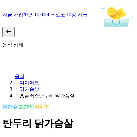
지금 가입하면 10,000P + 로또 10장 지급
음식 상세
음식
다이어트
닭가슴살
홈플러스탄두리 닭가슴살
저탄수
고단백
저지방
탄두리 닭가슴살