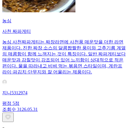
농심
사천 짜파게티
농심 사천짜파게티는 짜장라면에 사천풍 매운맛을 더한 라면
제품이다. 진한 짜장 소스의 달콤짭짤한 풍미와 고추기름 계열
의 매콤함이 함께 느껴지는 것이 특징이다. 일반 짜파게티보다
매운맛과 감칠맛이 강조되어 있어 느끼함이 상대적으로 적은
편이다. 물을 따라내고 비벼 먹는 볶음면 스타일이며, 계란프
라이·파김치·단무지와 잘 어울리는 제품이다.
지니5312974
평점
5
점
조회수
31
26.05.31