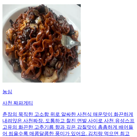
농심
사천 짜파게티
춘장의 묵직한 고소함 위로 알싸한 사천식 매운맛이 화끈하게
내려앉은 사천짜장. 도톰하고 찰진 면발 사이로 사천 유성스프
고유의 화끈한 고추기름 향과 깊은 감칠맛이 촘촘하게 배어들
어 씹을수록 매콤달콤한 풍미가 있어요. 김치랑 먹으면 최고