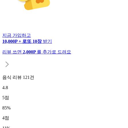
지금 가입하고
10,000P + 로또 10장
받기
리뷰 쓰면
2,000P
를 추가로 드려요
음식 리뷰
121
건
4.8
5
점
85
%
4
점