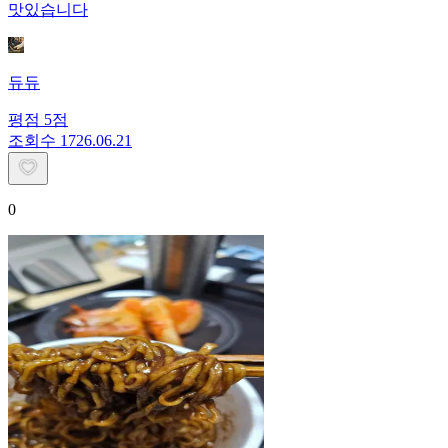
맛있습니다
듀듀
평점
5
점
조회수
17
26.06.21
0