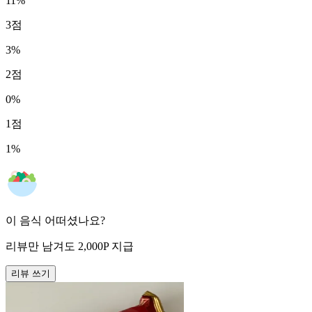
11
%
3
점
3
%
2
점
0
%
1
점
1
%
이 음식 어떠셨나요?
리뷰만 남겨도
2,000
P
지급
리뷰 쓰기