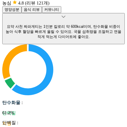
농심
4.8
(리뷰 121개)
영양성분
음식 리뷰
커뮤니티
요약
사천 짜파게티는 1인분 칼로리 약 600kcal이며, 탄수화물 비중이
높아 식후 혈당을 빠르게 올릴 수 있어요.
국물 섭취량을 조절하고 면을
적게 먹는게 다이어트에 좋아요.
탄수화물
탄수화물
:
61.2
%
단백질
단백질
:
지방