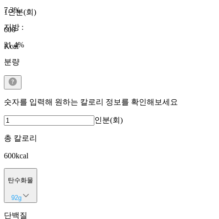
7.3
%
1인분(회)
지방
:
600
31.4
%
Kcal
분량
숫자를 입력해 원하는 칼로리 정보를 확인해보세요
인분(회)
총 칼로리
600
kcal
탄수화물
92
g
단백질