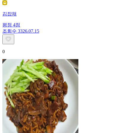
김잡채
평점
4
점
조회수
33
26.07.15
0