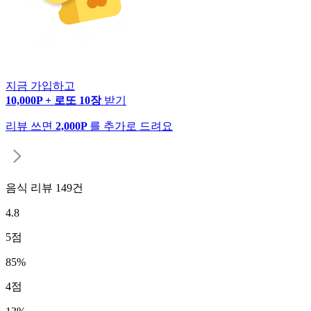
지금 가입하고
10,000P + 로또 10장
받기
리뷰 쓰면
2,000P
를 추가로 드려요
음식 리뷰
149
건
4.8
5
점
85
%
4
점