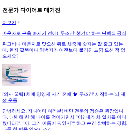
전문가 다이어트 매거진
더보기
마운자로 근육 빠지기 전에! '무조건' 챙겨야 하는 단백질 공식
위고비나 마운자로 맞으신 뒤로 체중계 숫자는 잘 줄고 있는
데, 왠지 팔뚝이나 허벅지가 예전보다 물러진 느낌 드신 적 없
으세요?
[의사 꿀팁] 치매 영양제 사기 전에 🧠 '무조건' 시작하는 뇌 재
생 운동
안녕하세요, 지니어터 여러분! 비만 전문의 정승은 원장입니
다. ✨한 해 한 해 나이를 먹어가면서 "어? 내가 차 열쇠를 어디
뒀더라?", "아, 그거 이름이 뭐였지?" 하고 순간 깜빡하는 경험,
다들 한 번쯤 있으시죠?