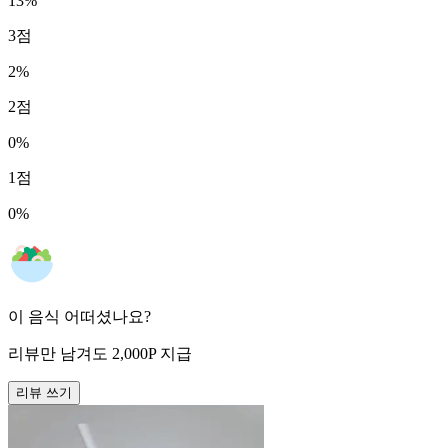
13
%
3
점
2
%
2
점
0
%
1
점
0
%
이 음식 어떠셨나요?
리뷰만 남겨도
2,000
P
지급
리뷰 쓰기