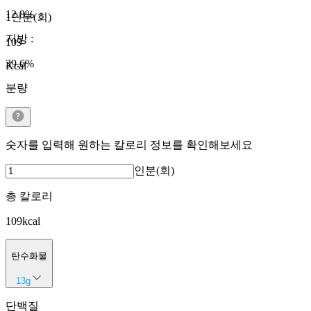
12.8
%
1인분(회)
지방
:
109
39.6
%
Kcal
분량
숫자를 입력해 원하는 칼로리 정보를 확인해보세요
인분(회)
총 칼로리
109
kcal
탄수화물
13
g
단백질