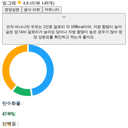
빙그레
4.8
(리뷰 149개)
영양성분
음식 리뷰
커뮤니티
요약
바나나맛 우유는 1인분 칼로리 약 109kcal이며, 지방 함량이 높아
같은 양 대비 칼로리가 높아요
당이나 지방 함량이 높은 경우가 많아 영
양 성분표를 확인하고 먹는게 좋아요.
탄수화물
탄수화물
:
47.6
%
단백질
단백질
:
지방