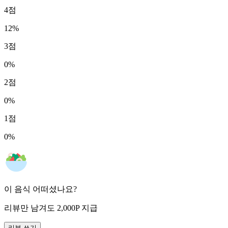
4
점
12
%
3
점
0
%
2
점
0
%
1
점
0
%
이 음식 어떠셨나요?
리뷰만 남겨도
2,000
P
지급
리뷰 쓰기