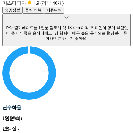
미스터피자
4.9
(리뷰 40개)
영양성분
음식 리뷰
커뮤니티
요약
딸기에이드는 1인분 칼로리 약 139kcal이며, 카페인이 없어 부담없
이 즐기기 좋은 음식이에요.
당 함량이 매우 높은 음식으로 혈당관리 중
이라면 피하는게 좋아요.
탄수화물
탄수화물
:
100.0
%
1인분(회)
단백질
:
139