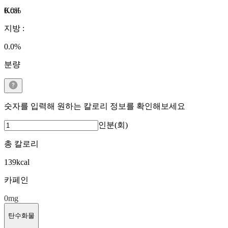
Kcal
0.0
%
지방
:
0.0
%
분량
숫자를 입력해 원하는 칼로리 정보를 확인해보세요
인분(회)
총 칼로리
139
kcal
카페인
0
mg
탄수화물