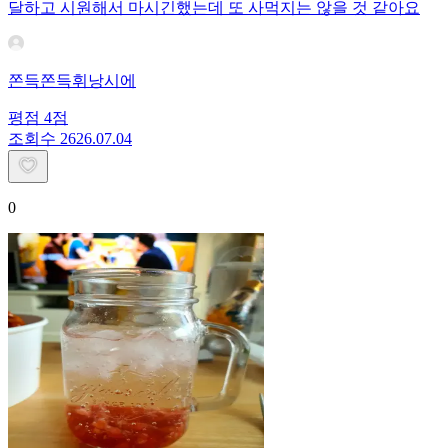
달하고 시원해서 마시긴했는데 또 사먹지는 않을 것 같아요
쫀득쫀득휘낭시에
평점
4
점
조회수
26
26.07.04
0