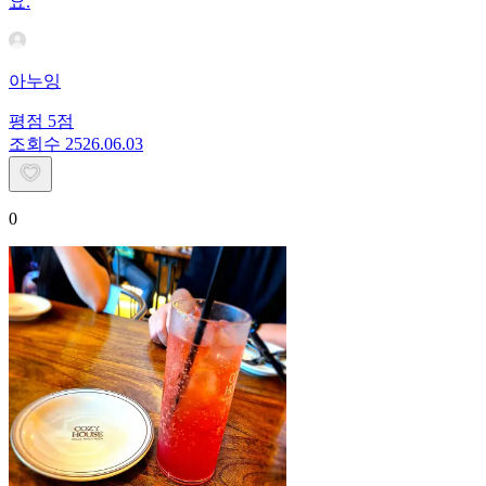
요.
아누잉
평점
5
점
조회수
25
26.06.03
0