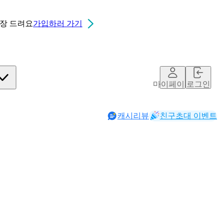
0장
드려요
가입하러 가기
마이페이지
로그인
캐시리뷰
친구초대 이벤트