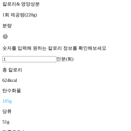
칼로리& 영양성분
1회 제공량(220g)
분량
숫자를 입력해 원하는 칼로리 정보를 확인해보세요
인분(회)
총 칼로리
624
kcal
탄수화물
105
g
당류
51
g