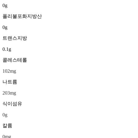
0
g
폴리불포화지방산
0
g
트랜스지방
0.1
g
콜레스테롤
102
mg
나트륨
203
mg
식이섬유
0
g
칼륨
0
mg