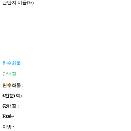
탄단지 비율(%)
탄수화물
단백질
지방
탄수화물
:
1인분(회)
67.0
%
624
단백질
:
Kcal
10.9
%
지방
: