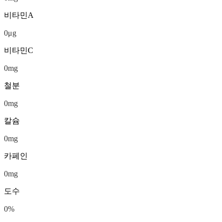
비타민A
0
μg
비타민C
0
mg
철분
0
mg
칼슘
0
mg
카페인
0
mg
도수
0
%