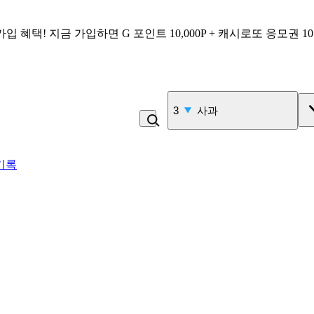
가입 혜택!
지금 가입하면
G 포인트 10,000P + 캐시로또 응모권 1
4
고100 촉촉 고구마 스틱
기록