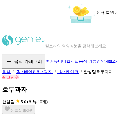
신규 회원 
칼로리와 영양성분을 검색해보세요
혈당 · 다이어트 음식 검색해보세요
음식 카테고리
홈
커뮤니티
헬시딜
음식 리뷰
영양제
NEW
음식 · 영양제 리뷰를 찾아보세요
음식
떡 / 베이커리 / 과자
빵 / 케이크
한살림호두과자
고탄수
호두과자
한살림
5.0
(리뷰 10개)
이 음식 좋아요