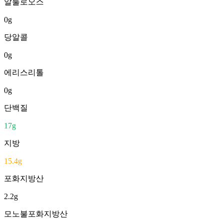
알룰로오스
0
g
당알콜
0
g
에리스리톨
0
g
단백질
17
g
지방
15.4
g
포화지방산
2.2
g
모노불포화지방산