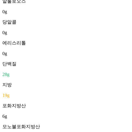
알룰로오스
0
g
당알콜
0
g
에리스리톨
0
g
단백질
28
g
지방
19
g
포화지방산
6
g
모노불포화지방산