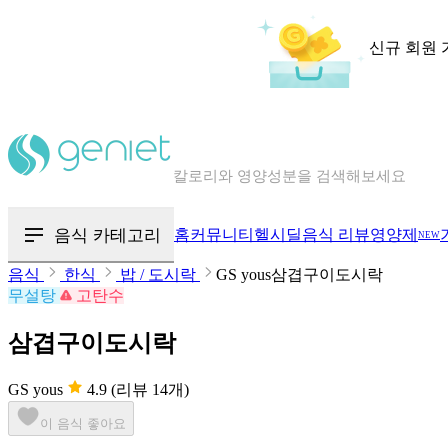
신규 회원 
칼로리와 영양성분을 검색해보세요
혈당 · 다이어트 음식 검색해보세요
음식 카테고리
홈
커뮤니티
헬시딜
음식 리뷰
영양제
NEW
음식 · 영양제 리뷰를 찾아보세요
음식
한식
밥 / 도시락
GS yous삼겹구이도시락
무설탕
고탄수
삼겹구이도시락
GS yous
4.9
(리뷰 14개)
이 음식 좋아요