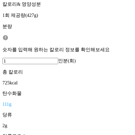
칼로리& 영양성분
1회 제공량(427g)
분량
숫자를 입력해 원하는 칼로리 정보를 확인해보세요
인분(회)
총 칼로리
725
kcal
탄수화물
111
g
당류
2
g