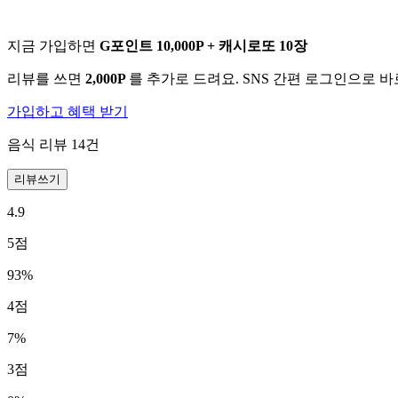
지금 가입하면
G포인트 10,000P + 캐시로또 10장
리뷰를 쓰면
2,000P
를 추가로 드려요. SNS 간편 로그인으로 
가입하고 혜택 받기
음식 리뷰
14
건
리뷰쓰기
4.9
5
점
93
%
4
점
7
%
3
점