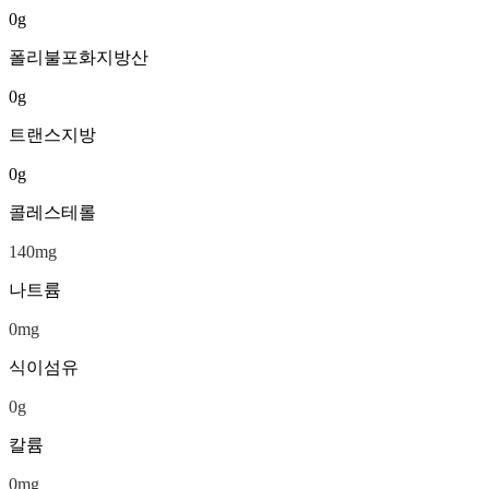
0
g
폴리불포화지방산
0
g
트랜스지방
0
g
콜레스테롤
140
mg
나트륨
0
mg
식이섬유
0
g
칼륨
0
mg