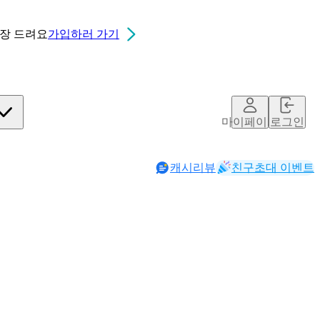
0장
드려요
가입하러 가기
마이페이지
로그인
캐시리뷰
친구초대 이벤트