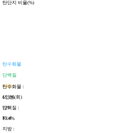
탄단지 비율(%)
탄수화물
단백질
지방
탄수화물
:
1인분(회)
61.1
%
725
단백질
:
Kcal
15.4
%
지방
: