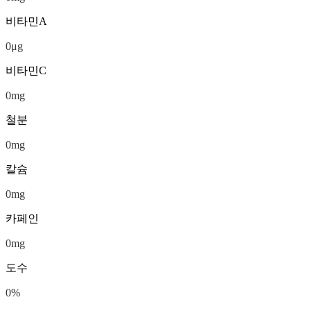
비타민A
0
μg
비타민C
0
mg
철분
0
mg
칼슘
0
mg
카페인
0
mg
도수
0
%