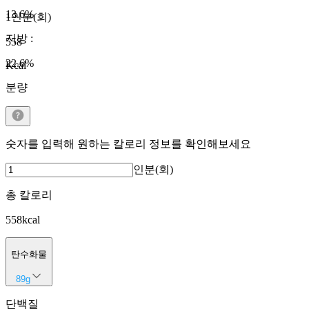
13.6
%
1인분(회)
지방
:
558
22.6
%
Kcal
분량
숫자를 입력해 원하는 칼로리 정보를 확인해보세요
인분(회)
총 칼로리
558
kcal
탄수화물
89
g
단백질