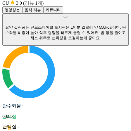
CU
3.0
(리뷰 1개)
영양성분
음식 리뷰
커뮤니티
요약
갈릭퐁듀 큐브스테이크 도시락은 1인분 칼로리 약 558kcal이며, 탄
수화물 비중이 높아 식후 혈당을 빠르게 올릴 수 있어요.
밥 양을 줄이고
채소 위주로 섭취량을 조절하는게 좋아요.
탄수화물
탄수화물
:
63.8
%
단백질
단백질
:
지방