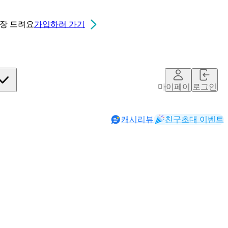
0장
드려요
가입하러 가기
마이페이지
로그인
캐시리뷰
친구초대 이벤트