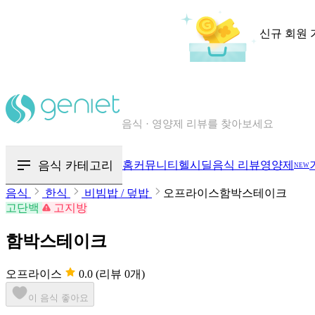
신규 회원 
칼로리와 영양성분을 검색해보세요
혈당 · 다이어트 음식 검색해보세요
음식 카테고리
홈
커뮤니티
헬시딜
음식 리뷰
영양제
NEW
음식 · 영양제 리뷰를 찾아보세요
음식
한식
비빔밥 / 덮밥
오프라이스함박스테이크
고단백
고지방
함박스테이크
오프라이스
0.0
(리뷰 0개)
이 음식 좋아요