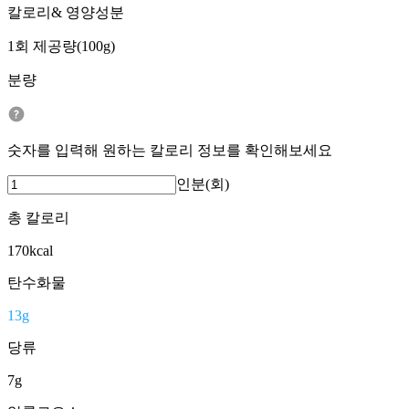
칼로리& 영양성분
1회 제공량(100g)
분량
숫자를 입력해 원하는 칼로리 정보를 확인해보세요
인분(회)
총 칼로리
170
kcal
탄수화물
13
g
당류
7
g