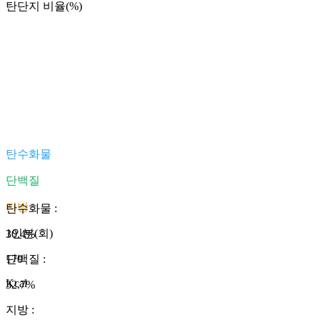
탄단지 비율(%)
탄수화물
단백질
지방
탄수화물
:
1인분(회)
30.4
%
170
단백질
:
Kcal
32.7
%
지방
: