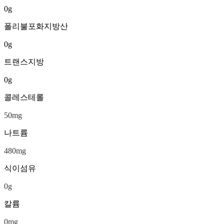
0
g
폴리불포화지방산
0
g
트랜스지방
0
g
콜레스테롤
50
mg
나트륨
480
mg
식이섬유
0
g
칼륨
0
mg