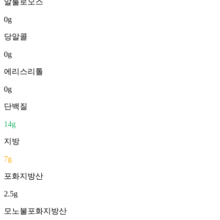
알룰로오스
0
g
당알콜
0
g
에리스리톨
0
g
단백질
14
g
지방
7
g
포화지방산
2.5
g
모노불포화지방산