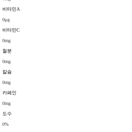
비타민A
0
μg
비타민C
0
mg
철분
0
mg
칼슘
0
mg
카페인
0
mg
도수
0
%