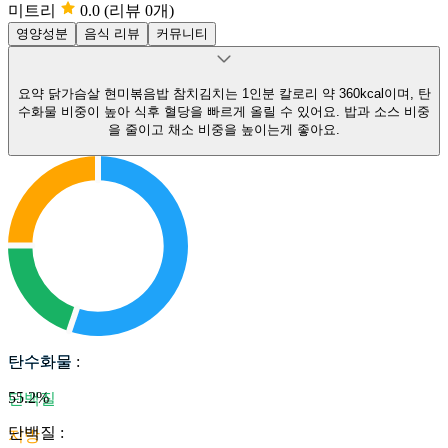
미트리
0.0
(리뷰 0개)
영양성분
음식 리뷰
커뮤니티
요약
닭가슴살 현미볶음밥 참치김치는 1인분 칼로리 약 360kcal이며, 탄
수화물 비중이 높아 식후 혈당을 빠르게 올릴 수 있어요.
밥과 소스 비중
을 줄이고 채소 비중을 높이는게 좋아요.
탄수화물
탄수화물
:
55.2
%
단백질
단백질
:
지방