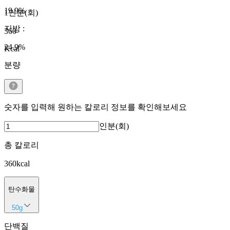
19.9
%
1인분(회)
지방
:
360
24.9
%
Kcal
분량
숫자를 입력해 원하는 칼로리 정보를 확인해보세요
인분(회)
총 칼로리
360
kcal
탄수화물
50
g
단백질