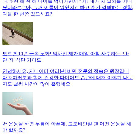
다. ✨한 해 한 해 나이를 먹어가면서 "어? 내가 차 열쇠를 어디
뒀더라?", "아, 그거 이름이 뭐였지?" 하고 순간 깜빡하는 경험,
다들 한 번쯤 있으시죠?
모르면 10년 급속 노화! 의사인 제가 매일 아침 사수하는 '탄·
단·지' 식단 가이드
안녕하세요, 지니어터 여러분! 비만 전문의 정승은 원장입니
다.✨여러분과 함께 건강한 다이어트 습관에 대해 이야기 나눈
지도 벌써 시간이 많이 흘렀네요.
🦵 운동을 하면 무릎이 아픈데, 고도비만일 땐 어떤 운동을 해
야 할까요?