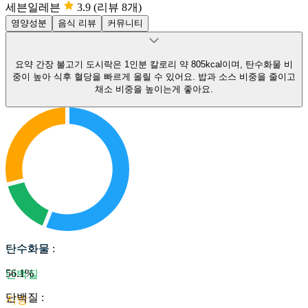
세븐일레븐
3.9
(리뷰 8개)
영양성분
음식 리뷰
커뮤니티
요약
간장 불고기 도시락은 1인분 칼로리 약 805kcal이며, 탄수화물 비
중이 높아 식후 혈당을 빠르게 올릴 수 있어요.
밥과 소스 비중을 줄이고
채소 비중을 높이는게 좋아요.
탄수화물
탄수화물
:
56.1
%
단백질
단백질
:
지방