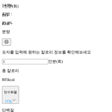
14.9
%
1인분(회)
지방
:
805
29.0
%
Kcal
분량
숫자를 입력해 원하는 칼로리 정보를 확인해보세요
인분(회)
총 칼로리
805
kcal
탄수화물
113
g
단백질