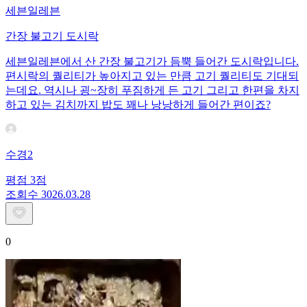
세븐일레븐
간장 불고기 도시락
세븐일레븐에서 산 간장 불고기가 듬뿍 들어간 도시락입니다.
편시락의 퀄리티가 높아지고 있는 만큼 고기 퀄리티도 기대되
는데요. 역시나 굉~장히 푸짐하게 든 고기 그리고 한편을 차지
하고 있는 김치까지 밥도 꽤나 낭낭하게 들어간 편이죠?
수경2
평점
3
점
조회수
30
26.03.28
0