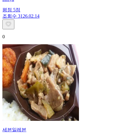
평점
5
점
조회수
31
26.02.14
0
세븐일레븐