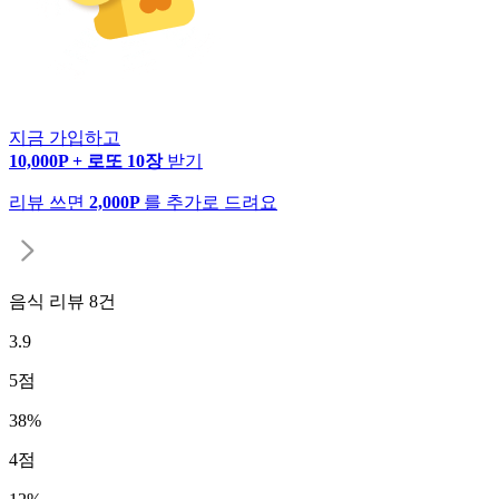
지금 가입하고
10,000P + 로또 10장
받기
리뷰 쓰면
2,000P
를 추가로 드려요
음식 리뷰
8
건
3.9
5
점
38
%
4
점