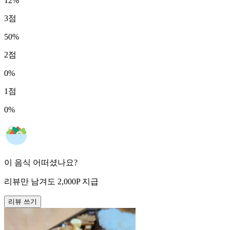
12
%
3
점
50
%
2
점
0
%
1
점
0
%
이 음식 어떠셨나요?
리뷰만 남겨도
2,000
P
지급
리뷰 쓰기