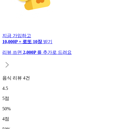
지금 가입하고
10,000P + 로또 10장
받기
리뷰 쓰면
2,000P
를 추가로 드려요
음식 리뷰
4
건
4.5
5
점
50
%
4
점