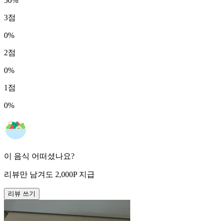
50
%
3
점
0
%
2
점
0
%
1
점
0
%
이 음식 어떠셨나요?
리뷰만 남겨도
2,000
P
지급
리뷰 쓰기