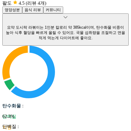
팔도
4.5
(리뷰 4개)
영양성분
음식 리뷰
커뮤니티
요약
도시락 라볶이는 1인분 칼로리 약 385kcal이며, 탄수화물 비중이
높아 식후 혈당을 빠르게 올릴 수 있어요.
국물 섭취량을 조절하고 면을
적게 먹는게 다이어트에 좋아요.
탄수화물
탄수화물
:
62.3
%
단백질
단백질
:
지방