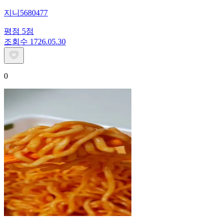
지니5680477
평점
5
점
조회수
17
26.05.30
0