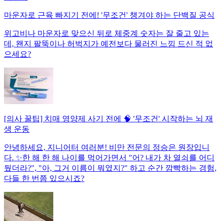
마운자로 근육 빠지기 전에! '무조건' 챙겨야 하는 단백질 공식
위고비나 마운자로 맞으신 뒤로 체중계 숫자는 잘 줄고 있는
데, 왠지 팔뚝이나 허벅지가 예전보다 물러진 느낌 드신 적 없
으세요?
[의사 꿀팁] 치매 영양제 사기 전에 🧠 '무조건' 시작하는 뇌 재
생 운동
안녕하세요, 지니어터 여러분! 비만 전문의 정승은 원장입니
다. ✨한 해 한 해 나이를 먹어가면서 "어? 내가 차 열쇠를 어디
뒀더라?", "아, 그거 이름이 뭐였지?" 하고 순간 깜빡하는 경험,
다들 한 번쯤 있으시죠?