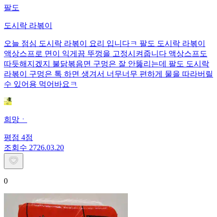
팔도
도시락 라볶이
오늘 점심 도시락 라볶이 요리 입니다ㅋ 팔도 도시락 라볶이
액상스프로 면이 익게끔 뚜껑을 고정시켜줍니다 액상스프도
따듯해지겠지 불닭볶음면 구멍은 잘 안뚫리는데 팔도 도시락
라볶이 구멍은 톡 하면 생겨서 너무너무 편하게 물을 따라버릴
수 있어용 먹어바요ㅋ
희망ㆍ
평점
4
점
조회수
27
26.03.20
0