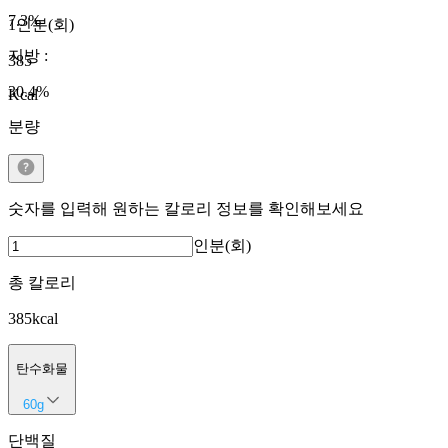
7.3
%
1인분(회)
지방
:
385
30.4
%
Kcal
분량
숫자를 입력해 원하는 칼로리 정보를 확인해보세요
인분(회)
총 칼로리
385
kcal
탄수화물
60
g
단백질