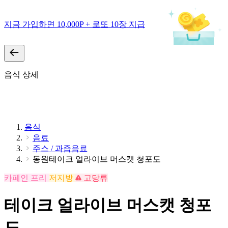
지금 가입하면 10,000P + 로또 10장 지급
음식 상세
음식
음료
주스 / 과즙음료
동원테이크 얼라이브 머스캣 청포도
카페인 프리
저지방
고당류
테이크 얼라이브 머스캣 청포
도