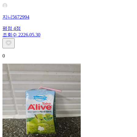
지니5672994
평점
4
점
조회수
22
26.05.30
0