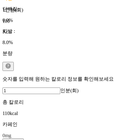
단백질
:
1인분(회)
0.0
%
110
지방
:
Kcal
8.0
%
분량
숫자를 입력해 원하는 칼로리 정보를 확인해보세요
인분(회)
총 칼로리
110
kcal
카페인
0
mg