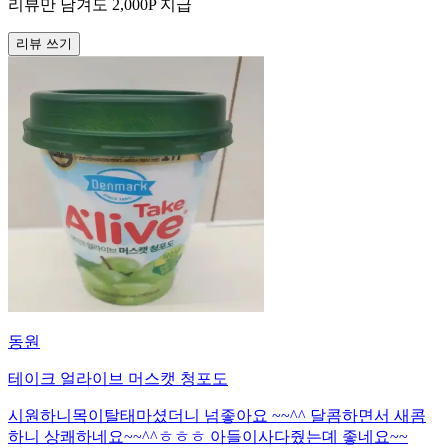
리뷰만 남겨도
2,000
P
지급
리뷰 쓰기
동원
테이크 얼라이브 머스캣 청포도
시원하니목이탈태마셨더니 넘좋아요 ~~^^ 달콤하면서 새콤
하니 상쾌하네요~~^^ㅎㅎㅎ 아들이사다줬는뎨 좋네요~~