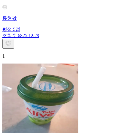
륜현짱
평점
5
점
조회수
68
25.12.29
1