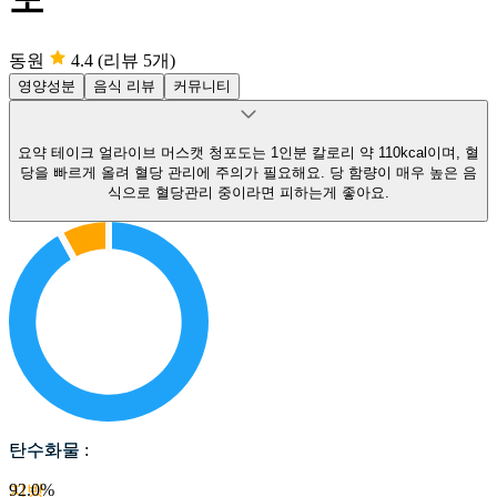
동원
4.4
(리뷰 5개)
영양성분
음식 리뷰
커뮤니티
요약
테이크 얼라이브 머스캣 청포도는 1인분 칼로리 약 110kcal이며, 혈
당을 빠르게 올려 혈당 관리에 주의가 필요해요.
당 함량이 매우 높은 음
식으로 혈당관리 중이라면 피하는게 좋아요.
탄수화물
탄수화물
:
92.0
%
지방