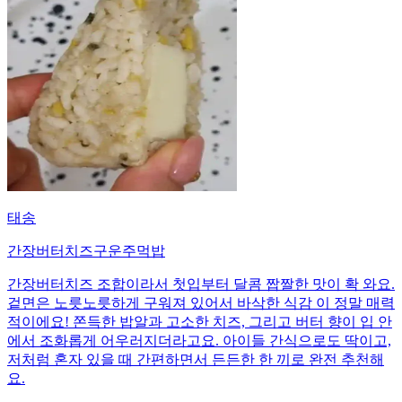
태송
간장버터치즈구운주먹밥
간장버터치즈 조합이라서 첫입부터 달콤 짭짤한 맛이 확 와요.
겉면은 노릇노릇하게 구워져 있어서 바삭한 식감 이 정말 매력
적이에요! 쫀득한 밥알과 고소한 치즈, 그리고 버터 향이 입 안
에서 조화롭게 어우러지더라고요. 아이들 간식으로도 딱이고,
저처럼 혼자 있을 때 간편하면서 든든한 한 끼로 완전 추천해
요.