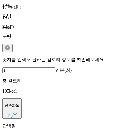
8.2
%
1인분(회)
지방
:
195
22.1
%
Kcal
분량
숫자를 입력해 원하는 칼로리 정보를 확인해보세요
인분(회)
총 칼로리
195
kcal
탄수화물
34
g
단백질