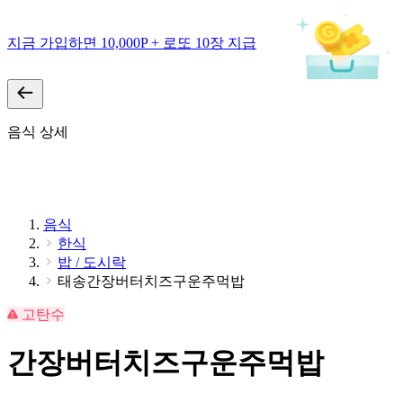
지금 가입하면 10,000P + 로또 10장 지급
음식 상세
음식
한식
밥 / 도시락
태송간장버터치즈구운주먹밥
고탄수
간장버터치즈구운주먹밥