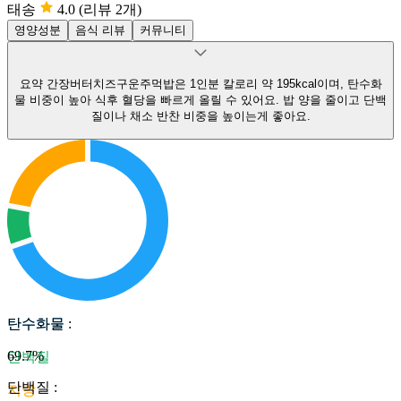
태송
4.0
(리뷰 2개)
영양성분
음식 리뷰
커뮤니티
요약
간장버터치즈구운주먹밥은 1인분 칼로리 약 195kcal이며, 탄수화
물 비중이 높아 식후 혈당을 빠르게 올릴 수 있어요.
밥 양을 줄이고 단백
질이나 채소 반찬 비중을 높이는게 좋아요.
탄수화물
탄수화물
:
69.7
%
단백질
단백질
:
지방