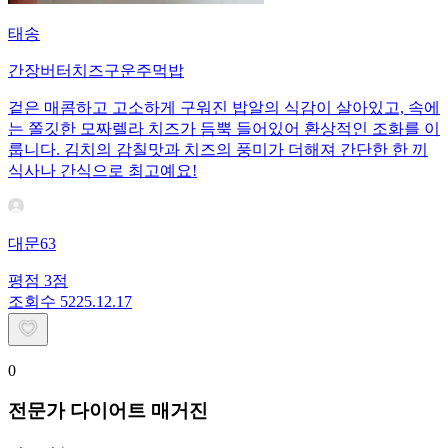
태송
간장버터치즈구운주먹밥
겉은 매콤하고 고소하게 구워진 밥알의 식감이 살아있고, 속에
는 쫄깃한 모짜렐라 치즈가 듬뿍 들어있어 환상적인 조화를 이
룹니다. 김치의 감칠맛과 치즈의 풍미가 더해져 간단한 한 끼
식사나 간식으로 최고예요!
대문63
평점
3
점
조회수
52
25.12.17
0
전문가 다이어트 매거진