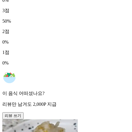
0
%
3
점
50
%
2
점
0
%
1
점
0
%
이 음식 어떠셨나요?
리뷰만 남겨도
2,000
P
지급
리뷰 쓰기