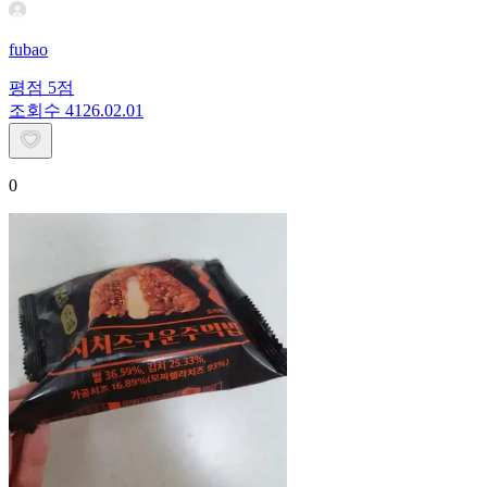
fubao
평점
5
점
조회수
41
26.02.01
0