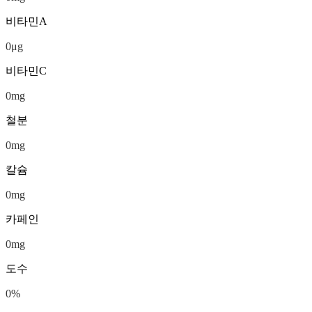
비타민A
0
μg
비타민C
0
mg
철분
0
mg
칼슘
0
mg
카페인
0
mg
도수
0
%