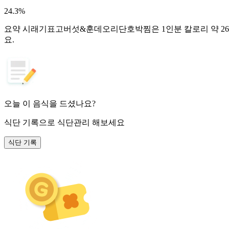
24.3
%
요약
시래기표고버섯&훈데오리단호박찜은 1인분 칼로리 약 260k
요.
오늘 이 음식을 드셨나요?
식단 기록
으로 식단관리 해보세요
식단 기록