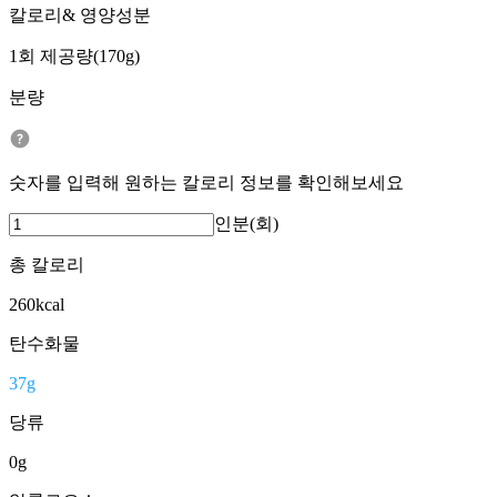
칼로리& 영양성분
1회 제공량(170g)
분량
숫자를 입력해 원하는 칼로리 정보를 확인해보세요
인분(회)
총 칼로리
260
kcal
탄수화물
37
g
당류
0
g