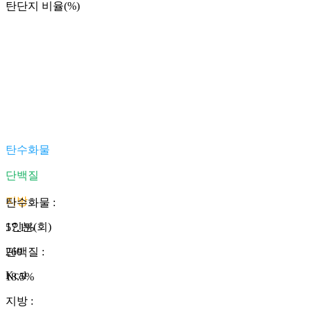
탄단지 비율(%)
탄수화물
단백질
지방
탄수화물
:
1인분(회)
57.1
%
260
단백질
:
Kcal
18.5
%
지방
: