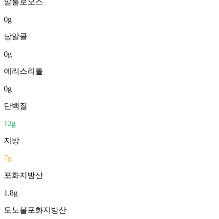
알룰로오스
0
g
당알콜
0
g
에리스리톨
0
g
단백질
12
g
지방
7
g
포화지방산
1.8
g
모노불포화지방산