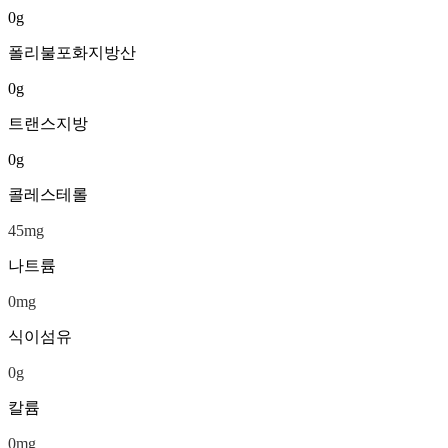
0
g
폴리불포화지방산
0
g
트랜스지방
0
g
콜레스테롤
45
mg
나트륨
0
mg
식이섬유
0
g
칼륨
0
mg