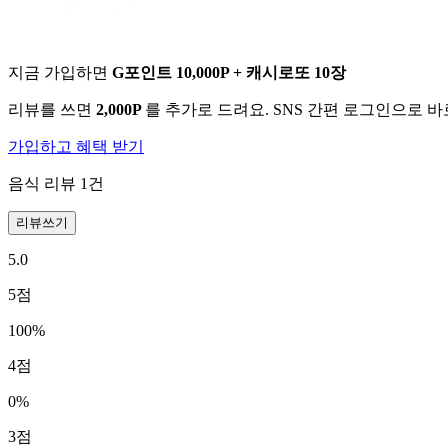
지금 가입하면
G포인트 10,000P + 캐시로또 10장
리뷰를 쓰면
2,000P
를 추가로 드려요. SNS 간편 로그인으로 
가입하고 혜택 받기
음식 리뷰
1
건
리뷰쓰기
5.0
5
점
100
%
4
점
0
%
3
점