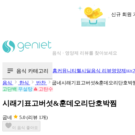
신규 회원 
칼로리와 영양성분을 검색해보세요
혈당 · 다이어트 음식 검색해보세요
음식 카테고리
홈
커뮤니티
헬시딜
음식 리뷰
영양제
NEW
음식 · 영양제 리뷰를 찾아보세요
음식
한식
반찬
굽네시래기표고버섯&훈데오리단호박
고단백
무설탕
고탄수
시래기표고버섯&훈데오리단호박찜
굽네
5.0
(리뷰 1개)
이 음식 좋아요