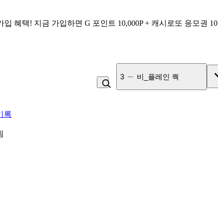
가입 혜택!
지금 가입하면
G 포인트 10,000P + 캐시로또 응모권 1
3
비_플레인 쿽
기록
찜