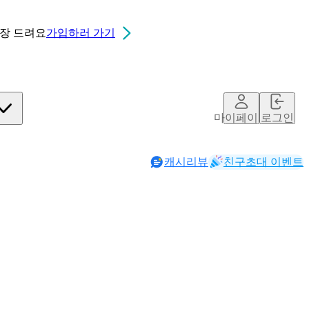
0장
드려요
가입하러 가기
마이페이지
로그인
캐시리뷰
친구초대 이벤트