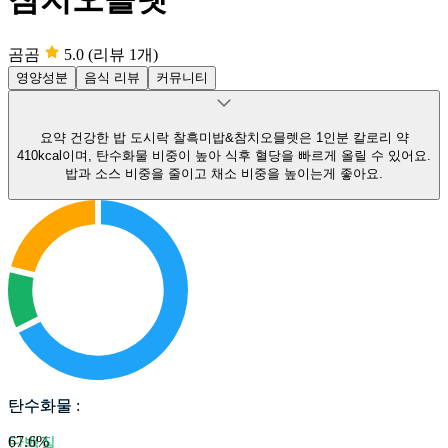
곰곰
5.0
(리뷰 1개)
영양성분
음식 리뷰
커뮤니티
요약
건강한 밥 도시락 찰흑미밥&참치오믈렛은 1인분 칼로리 약
410kcal이며, 탄수화물 비중이 높아 식후 혈당을 빠르게 올릴 수 있어요.
밥과 소스 비중을 줄이고 채소 비중을 높이는게 좋아요.
탄수화물
탄수화물
:
67.6
%
단백질