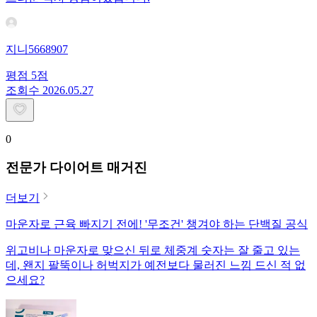
지니5668907
평점
5
점
조회수
20
26.05.27
0
전문가 다이어트 매거진
더보기
마운자로 근육 빠지기 전에! '무조건' 챙겨야 하는 단백질 공식
위고비나 마운자로 맞으신 뒤로 체중계 숫자는 잘 줄고 있는
데, 왠지 팔뚝이나 허벅지가 예전보다 물러진 느낌 드신 적 없
으세요?