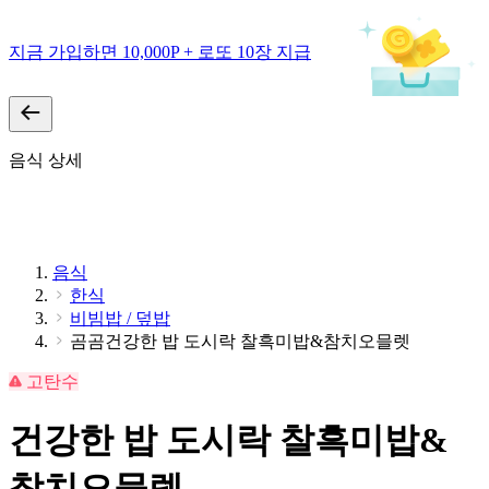
지금 가입하면 10,000P + 로또 10장 지급
음식 상세
음식
한식
비빔밥 / 덮밥
곰곰건강한 밥 도시락 찰흑미밥&참치오믈렛
고탄수
건강한 밥 도시락 찰흑미밥&
참치오믈렛