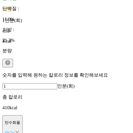
단백질
:
지방
11.0
%
1인분(회)
지방
:
410
21.3
%
Kcal
분량
숫자를 입력해 원하는 칼로리 정보를 확인해보세요
인분(회)
총 칼로리
410
kcal
탄수화물