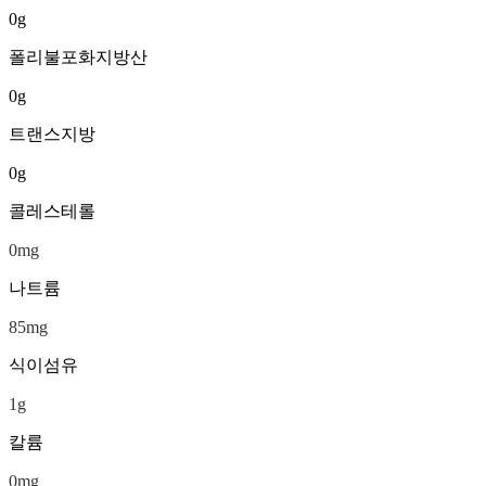
0
g
폴리불포화지방산
0
g
트랜스지방
0
g
콜레스테롤
0
mg
나트륨
85
mg
식이섬유
1
g
칼륨
0
mg