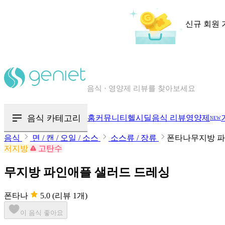
신규 회원 
칼로리와 영양성분을 검색해보세요
혈당 · 다이어트 음식 검색해보세요
음식 카테고리
홈
커뮤니티
헬시딜
음식 리뷰
영양제
음식 · 영양제 리뷰를 찾아보세요
NEW
음식
면 / 캔 / 오일 / 소스
소스류 / 장류
폰타나무지방 파
저지방
고탄수
무지방 파인애플 샐러드 드레싱
폰타나
5.0
(리뷰 1개)
이 음식 좋아요