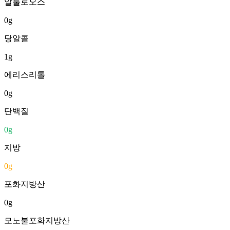
알룰로오스
0
g
당알콜
1
g
에리스리톨
0
g
단백질
0
g
지방
0
g
포화지방산
0
g
모노불포화지방산