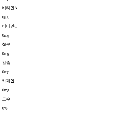
비타민A
0
μg
비타민C
0
mg
철분
0
mg
칼슘
0
mg
카페인
0
mg
도수
0
%