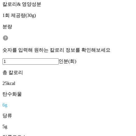
칼로리& 영양성분
1회 제공량(30g)
분량
숫자를 입력해 원하는 칼로리 정보를 확인해보세요
인분(회)
총 칼로리
25
kcal
탄수화물
6
g
당류
5
g