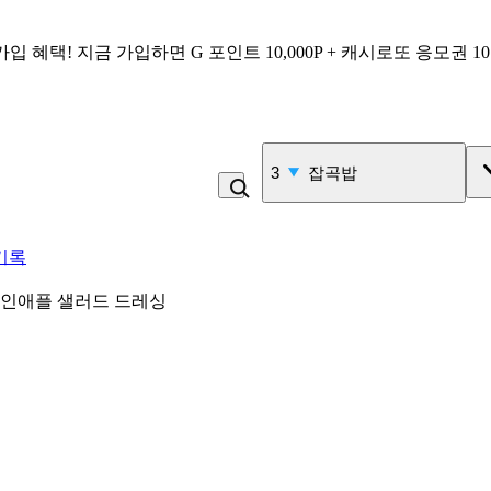
가입 혜택!
지금 가입하면
G 포인트 10,000P + 캐시로또 응모권 1
3
잡곡밥
기록
인애플 샐러드 드레싱