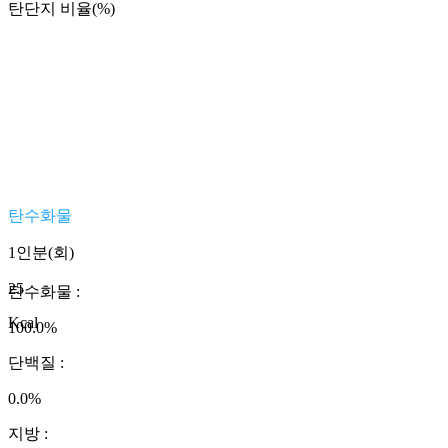
탄단지 비율(%)
탄수화물
1인분(회)
25
탄수화물
:
Kcal
100.0
%
단백질
:
0.0
%
지방
: