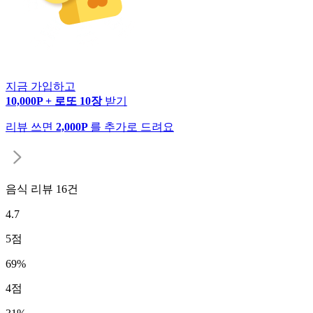
지금 가입하고
10,000P + 로또 10장
받기
리뷰 쓰면
2,000P
를 추가로 드려요
음식 리뷰
16
건
4.7
5
점
69
%
4
점