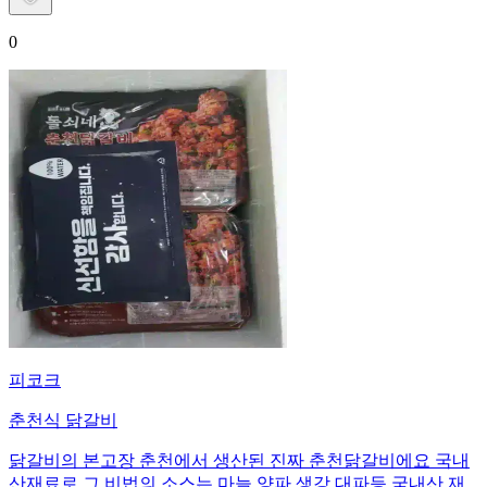
0
피코크
춘천식 닭갈비
닭갈비의 본고장 춘천에서 생산된 진짜 춘천닭갈비에요 국내
산재료로 그 비법의 소스는 마늘 양파 생강 대파등 국내산 재