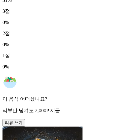
31
%
3
점
0
%
2
점
0
%
1
점
0
%
이 음식 어떠셨나요?
리뷰만 남겨도
2,000
P
지급
리뷰 쓰기