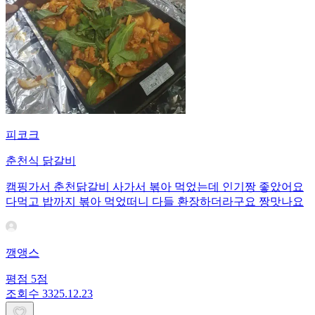
피코크
춘천식 닭갈비
캠핑가서 춘천닭갈비 사가서 볶아 먹었는데 인기짱 좋았어요
다먹고 밥까지 볶아 먹었떠니 다들 환장하더라구요 짱맛나요
깽앵스
평점
5
점
조회수
33
25.12.23