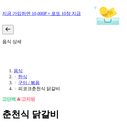
지금 가입하면 10,000P + 로또 10장 지급
음식 상세
음식
한식
구이 / 볶음
피코크춘천식 닭갈비
고단백
고지방
춘천식 닭갈비