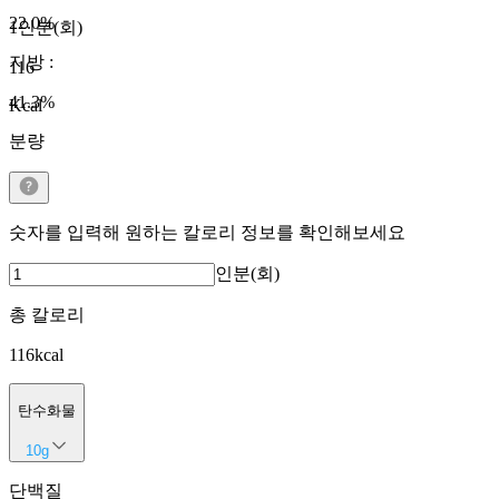
22.0
%
1인분(회)
지방
:
116
41.3
%
Kcal
분량
숫자를 입력해 원하는 칼로리 정보를 확인해보세요
인분(회)
총 칼로리
116
kcal
탄수화물
10
g
단백질