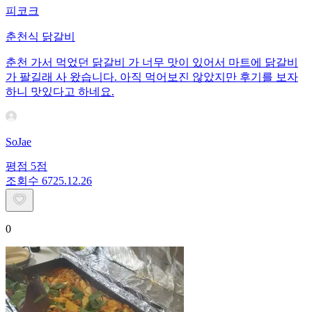
피코크
춘천식 닭갈비
춘천 가서 먹었던 닭갈비 가 너무 맛이 있어서 마트에 닭갈비
가 팔길래 사 왔습니다. 아직 먹어보진 않았지만 후기를 보자
하니 맛있다고 하네요.
SoJae
평점
5
점
조회수
67
25.12.26
0