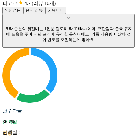
피코크
4.7
(리뷰 16개)
영양성분
음식 리뷰
커뮤니티
요약
춘천식 닭갈비는 1인분 칼로리 약 116kcal이며, 포만감과 근육 유지
에 도움을 주어 식단 관리에 유리한 음식이에요.
기름 사용량이 많아 섭
취 빈도를 조절하는게 좋아요.
탄수화물
탄수화물
:
36.7
%
단백질
단백질
:
지방