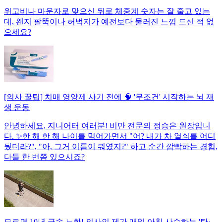
위고비나 마운자로 맞으신 뒤로 체중계 숫자는 잘 줄고 있는
데, 왠지 팔뚝이나 허벅지가 예전보다 물러진 느낌 드신 적 없
으세요?
[의사 꿀팁] 치매 영양제 사기 전에 🧠 '무조건' 시작하는 뇌 재
생 운동
안녕하세요, 지니어터 여러분! 비만 전문의 정승은 원장입니
다. ✨한 해 한 해 나이를 먹어가면서 "어? 내가 차 열쇠를 어디
뒀더라?", "아, 그거 이름이 뭐였지?" 하고 순간 깜빡하는 경험,
다들 한 번쯤 있으시죠?
모르면 10년 급속 노화! 의사인 제가 매일 아침 사수하는 '탄·