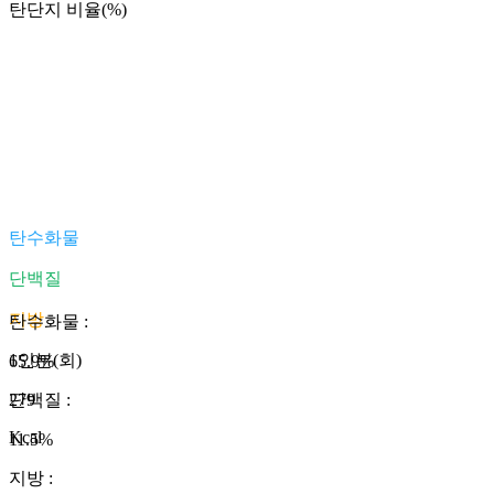
탄단지 비율(%)
탄수화물
단백질
지방
탄수화물
:
1인분(회)
65.9
%
279
단백질
:
Kcal
11.5
%
지방
: