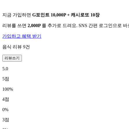
지금 가입하면
G포인트 10,000P + 캐시로또 10장
리뷰를 쓰면
2,000P
를 추가로 드려요. SNS 간편 로그인으로 
가입하고 혜택 받기
음식 리뷰
9
건
리뷰쓰기
5.0
5
점
100
%
4
점
0
%
3
점