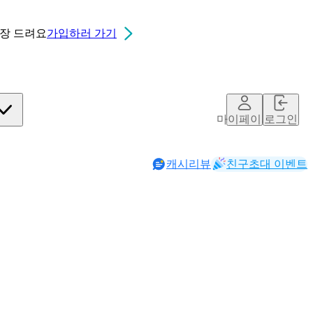
0장
드려요
가입하러 가기
마이페이지
로그인
캐시리뷰
친구초대 이벤트