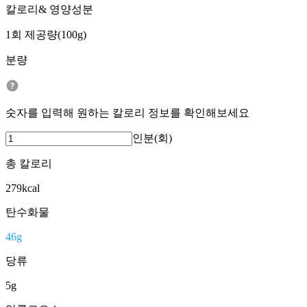
칼로리& 영양성분
1회 제공량(100g)
분량
숫자를 입력해 원하는 칼로리 정보를 확인해보세요
인분(회)
총 칼로리
279
kcal
탄수화물
46
g
당류
5
g