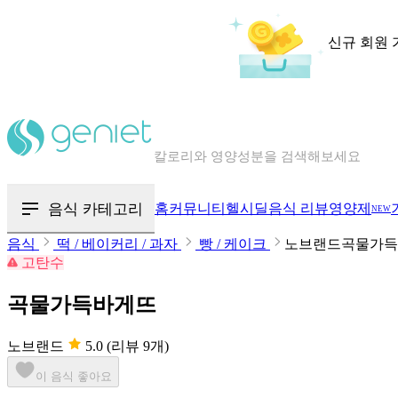
신규 회원 
칼로리와 영양성분을 검색해보세요
혈당 · 다이어트 음식 검색해보세요
음식 카테고리
홈
커뮤니티
헬시딜
음식 리뷰
영양제
NEW
음식 · 영양제 리뷰를 찾아보세요
음식
떡 / 베이커리 / 과자
빵 / 케이크
노브랜드곡물가득
고탄수
곡물가득바게뜨
노브랜드
5.0
(리뷰 9개)
이 음식 좋아요