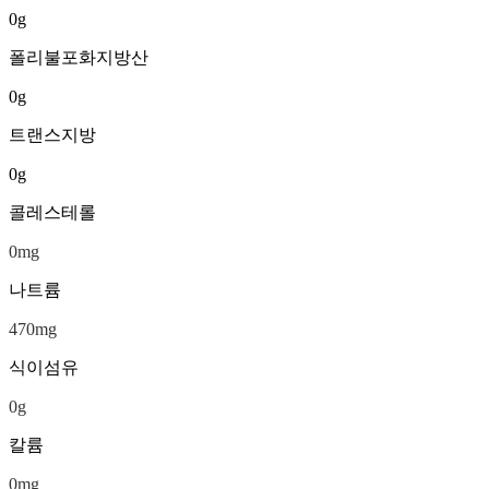
0
g
폴리불포화지방산
0
g
트랜스지방
0
g
콜레스테롤
0
mg
나트륨
470
mg
식이섬유
0
g
칼륨
0
mg