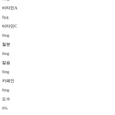
비타민A
0
μg
비타민C
0
mg
철분
0
mg
칼슘
0
mg
카페인
0
mg
도수
0
%