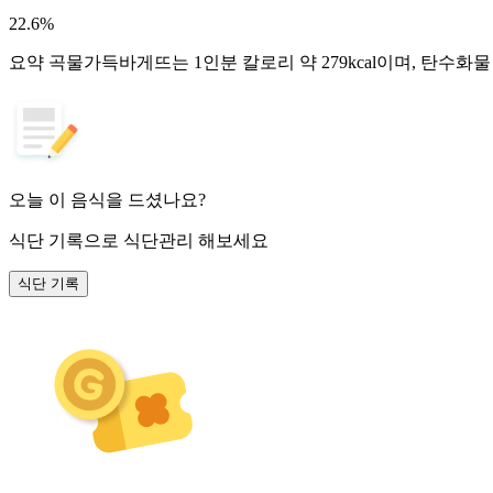
22.6
%
요약
곡물가득바게뜨는 1인분 칼로리 약 279kcal이며, 탄수화
오늘 이 음식을 드셨나요?
식단 기록
으로 식단관리 해보세요
식단 기록