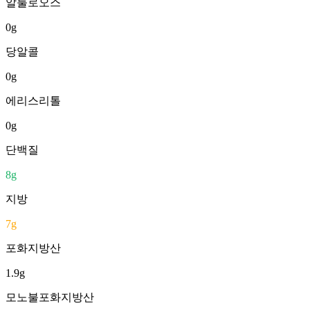
알룰로오스
0
g
당알콜
0
g
에리스리톨
0
g
단백질
8
g
지방
7
g
포화지방산
1.9
g
모노불포화지방산